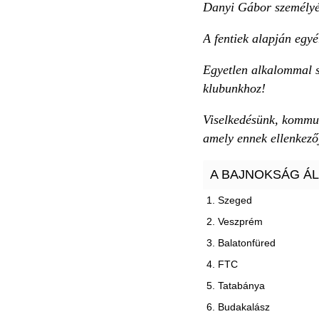
Danyi Gábor személyéb
A fentiek alapján egyé
Egyetlen alkalommal s
klubunkhoz!
Viselkedésünk, kommun
amely ennek ellenkezőj
A BAJNOKSÁG Á
1. Szeged
2. Veszprém
3. Balatonfüred
4. FTC
5. Tatabánya
6. Budakalász