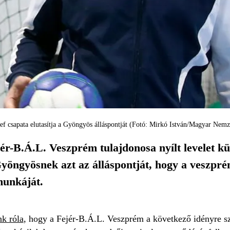
sef csapata elutasítja a Gyöngyös álláspontját (Fotó: Mirkó István/Magyar Nemz
jér-B.Á.L. Veszprém tulajdonosa nyílt levelet k
Gyöngyösnek azt az álláspontját, hogy a veszprém
munkáját.
k róla
, hogy a Fejér-B.Á.L. Veszprém a következő idényre sz