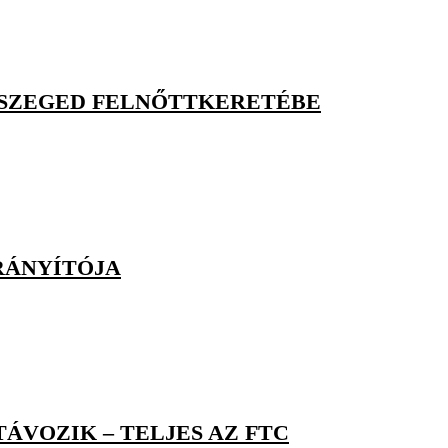
A SZEGED FELNŐTTKERETÉBE
IRÁNYÍTÓJA
TÁVOZIK – TELJES AZ FTC