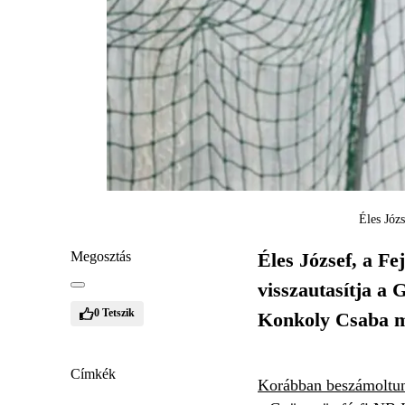
Éles Józ
Megosztás
Éles József, a Fe
visszautasítja a 
0
Tetszik
Konkoly Csaba 
Címkék
Korábban beszámoltun