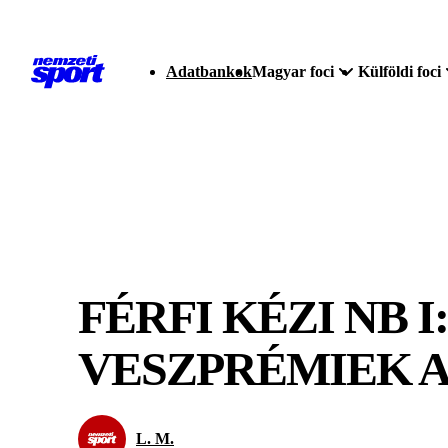
Adatbankok
Magyar foci
Külföldi foci
FÉRFI KÉZI NB 
VESZPRÉMIEK 
L. M.