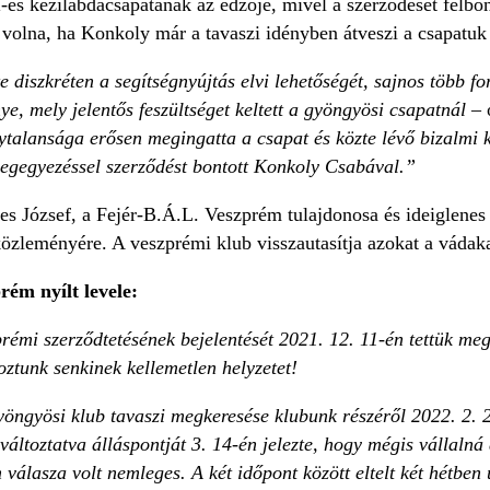
-es kézilabdacsapatának az edzője, mivel a szerződését felbon
volna, ha Konkoly már a tavaszi idényben átveszi a csapatuk 
 diszkréten a segítségnyújtás elvi lehetőségét, sajnos több fo
e, mely jelentős feszültséget keltett a gyöngyösi csapatnál –
o
talansága erősen megingatta a csapat és közte lévő bizalmi ka
egegyezéssel szerződést bontott Konkoly Csabával.”
s József, a Fejér-B.Á.L. Veszprém tulajdonosa és ideiglenes e
özleményére. A veszprémi klub visszautasítja azokat a vádakat
rém nyílt levele:
émi szerződtetésének bejelentését 2021. 12. 11-én tettük meg
ztunk senkinek kellemetlen helyzetet!
öngyösi klub tavaszi megkeresése klubunk részéről 2022. 2. 28
áltoztatva álláspontját 3. 14-én jelezte, hogy mégis vállaln
válasza volt nemleges. A két időpont között eltelt két hétben