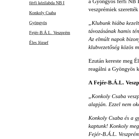
a Gyöngyös férfi NB I
férfi kézilabda NB I
veszprémiek szerették 
Konkoly Csaba
„Klubunk hiába kezelte
Gyöngyös
távozásának hamis tény
Fejér-B.Á.L. Veszprém
Az elmúlt napok bizony
Éles József
klubvezetőség közös m
Ezután kereste meg Éle
reagálni a Gyöngyös k
A Fejér-B.Á.L. Veszp
„Konkoly Csaba veszpr
alapján. Ezzel nem oko
Konkoly Csaba és a gy
kaptunk! Konkoly megv
Fejér-B.Á.L. Veszprém 