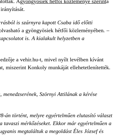
tották. A
gyöngyösiek hétfői közleménye szerint
a
irányítását.
rrásból is szárnyra kapott Csaba idő előtti
lvasható a gyöngyösiek hétfői közleményében
. –
pcsolatot is. A kialakult helyzetben a
dzője a vehir.hu-t, mivel nyílt levélben kívánt
, miszerint Konkoly munkáját ellehetetlenítették.
, menedzserének, Szörnyi Attilának a kérése
-án történt, melyre egyértelműen elutasító választ
á a tavaszi mérkőzéseket. Ekkor már egyértelműen a
 ugyanis megtaláltuk a megoldást Éles József és