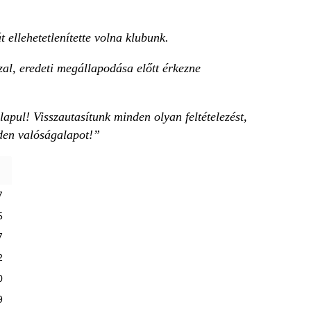
 ellehetetlenítette volna klubunk.
l, eredeti megállapodása előtt érkezne
pul! Visszautasítunk minden olyan feltételezést,
nden valóságalapot!”
7
5
7
2
0
9