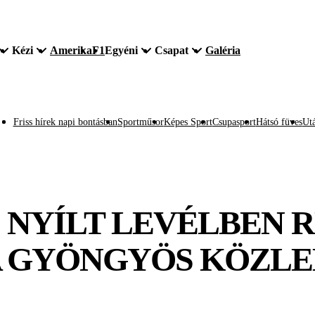
Kézi
Amerika
F1
Egyéni
Csapat
Galéria
Friss hírek napi bontásban
Sportműsor
Képes Sport
Csupasport
Hátsó füves
Utá
I: NYÍLT LEVÉLBEN
A GYÖNGYÖS KÖZL