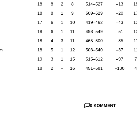
18
8
2
8
514–527
–13
1
18
8
1
9
509–529
–20
1
17
6
1
10
419–462
–43
1
18
6
1
11
498–549
–51
1
18
4
3
11
465–500
–35
1
ém
18
5
1
12
503–540
–37
1
19
3
1
15
515–612
–97
18
2
–
16
451–581
–130
0 KOMMENT