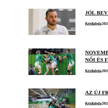
JÓL BEV
Kézilabda
202
NOVEMB
NŐI ÉS 
Kézilabda
202
AZ ÚJ F
Kézilabda
202