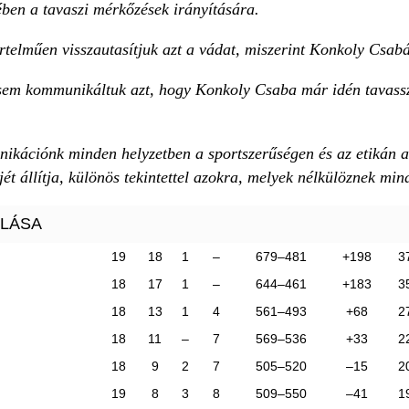
en a tavaszi mérkőzések irányítására.
rtelműen visszautasítjuk azt a vádat, miszerint Konkoly Csabát
em kommunikáltuk azt, hogy Konkoly Csaba már idén tavassza
ikációnk minden helyzetben a sportszerűségen és az etikán ala
ét állítja, különös tekintettel azokra, melyek nélkülöznek mi
LLÁSA
19
18
1
–
679–481
+198
3
18
17
1
–
644–461
+183
3
18
13
1
4
561–493
+68
2
18
11
–
7
569–536
+33
2
18
9
2
7
505–520
–15
2
19
8
3
8
509–550
–41
1