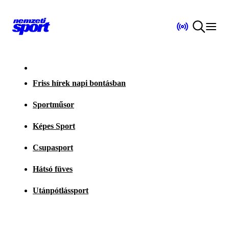
Friss hírek napi bontásban
Sportműsor
Képes Sport
Csupasport
Hátsó füves
Utánpótlássport