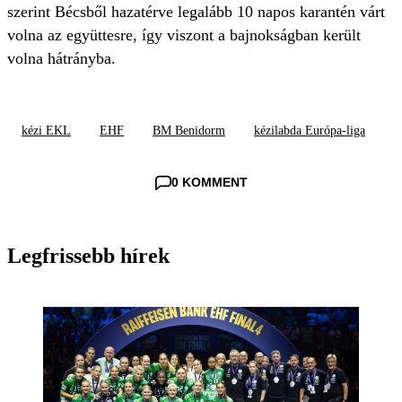
szerint Bécsből hazatérve legalább 10 napos karantén várt
volna az együttesre, így viszont a bajnokságban került
volna hátrányba.
kézi EKL
EHF
BM Benidorm
kézilabda Európa-liga
0 KOMMENT
Legfrissebb hírek