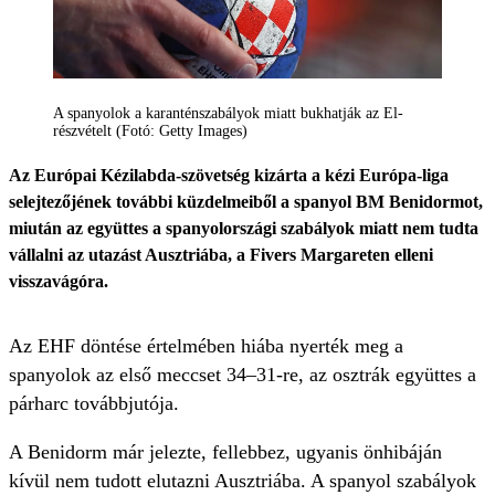
A spanyolok a karanténszabályok miatt bukhatják az El-
részvételt (Fotó: Getty Images)
Az Európai Kézilabda-szövetség kizárta a kézi Európa-liga
selejtezőjének további küzdelmeiből a spanyol BM Benidormot,
miután az együttes a spanyolországi szabályok miatt nem tudta
vállalni az utazást Ausztriába, a Fivers Margareten elleni
visszavágóra.
Az EHF döntése értelmében hiába nyerték meg a
spanyolok az első meccset 34–31-re, az osztrák együttes a
párharc továbbjutója.
A Benidorm már jelezte, fellebbez, ugyanis önhibáján
kívül nem tudott elutazni Ausztriába. A spanyol szabályok