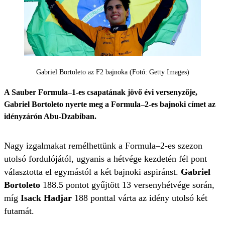
Gabriel Bortoleto az F2 bajnoka (Fotó: Getty Images)
A Sauber Formula–1-es csapatának jövő évi versenyzője,
Gabriel Bortoleto nyerte meg a Formula–2-es bajnoki címet az
idényzárón Abu-Dzabiban.
Nagy izgalmakat remélhettünk a Formula–2-es szezon
utolsó fordulójától, ugyanis a hétvége kezdetén fél pont
választotta el egymástól a két bajnoki aspiránst.
Gabriel
Bortoleto
188.5 pontot gyűjtött 13 versenyhétvége során,
míg
Isack Hadjar
188 ponttal várta az idény utolsó két
futamát.