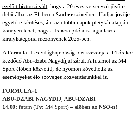
ezelőtt biztossá vált,
hogy a 20 éves versenyző jövőre
debütálhat az F1-ben a
Sauber
színeiben. Hadjar jövője
egyelőre kérdéses, ám az utóbbi napok pletykái alapján
könnyen lehet, hogy a francia pilóta is tagja lesz a
királykategória mezőnyének 2025-ben.
A Formula–1-es világbajnokság idei szezonja a 14 órakor
kezdődő Abu-dzabi Nagydíjjal zárul. A futamot az M4
Sport élőben közvetíti, de nyomon követhetik az
eseményeket élő szöveges közvetítésünkkel is.
FORMULA–1
ABU-DZABI NAGYDÍJ, ABU-DZABI
14.00:
futam (
Tv:
M4 Sport)
– élőben az NSO-n!