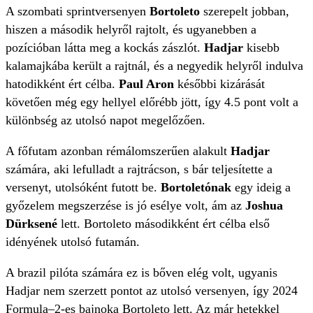
A szombati sprintversenyen
Bortoleto
szerepelt jobban,
hiszen a második helyről rajtolt, és ugyanebben a
pozícióban látta meg a kockás zászlót.
Hadjar
kisebb
kalamajkába került a rajtnál, és a negyedik helyről indulva
hatodikként ért célba.
Paul Aron
későbbi kizárását
követően még egy hellyel előrébb jött, így 4.5 pont volt a
különbség az utolsó napot megelőzően.
A főfutam azonban rémálomszerűen alakult
Hadjar
számára, aki lefulladt a rajtrácson, s bár teljesítette a
versenyt, utolsóként futott be.
Bortoletónak
egy ideig a
győzelem megszerzése is jó esélye volt, ám az
Joshua
Dürksené
lett. Bortoleto másodikként ért célba első
idényének utolsó futamán.
A brazil pilóta számára ez is bőven elég volt, ugyanis
Hadjar nem szerzett pontot az utolsó versenyen, így 2024
Formula–2-es bajnoka Bortoleto lett. Az már
hetekkel