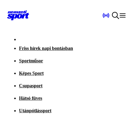
Friss hírek napi bontásban
Sportműsor
Képes Sport
Csupasport
Hátsó füves
Utánpótlássport