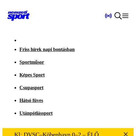
Friss hírek napi bontásban
Sportműsor
Képes Sport
Csupasport
Hátsó füves
Utánpótlássport
Kl: DVSC–Köbenhavn 0–2 – ÉLŐ