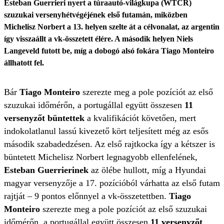
Esteban Guerrieri nyert a túraautó-világkupa (WTCR)
szuzukai versenyhétvégéjének első futamán, miközben
Michelisz Norbert a 13. helyen szelte át a célvonalat, az argentin
így visszaállt a vk-összetett élére. A második helyen Niels
Langeveld futott be, míg a dobogó alsó fokára Tiago Monteiro
állhatott fel.
Bár
Tiago Monteiro
szerezte meg a pole pozíciót az első
szuzukai időmérőn, a portugállal együtt összesen
11
versenyzőt büntettek
a kvalifikációt követően, mert
indokolatlanul lassú kivezető kört teljesített még az esős
második szabadedzésen. Az első rajtkocka így a kétszer is
büntetett Michelisz Norbert legnagyobb ellenfelének,
Esteban Guerrierinek
az ölébe hullott, míg a Hyundai
magyar versenyzője a 17. pozícióból várhatta az első futam
rajtját – 9 pontos előnnyel a vk-összetettben.
Tiago
Monteiro
szerezte meg a pole pozíciót az első szuzukai
időmérőn, a portugállal együtt összesen
11 versenyzőt