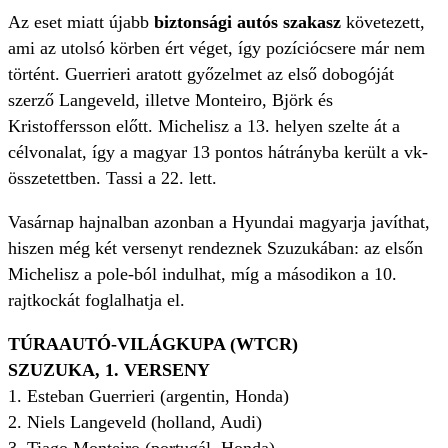
Az eset miatt újabb
biztonsági autós szakasz
követezett,
ami az utolsó körben ért véget, így pozíciócsere már nem
történt. Guerrieri aratott győzelmet az első dobogóját
szerző Langeveld, illetve Monteiro, Björk és
Kristoffersson előtt. Michelisz a 13. helyen szelte át a
célvonalat, így a magyar 13 pontos hátrányba került a vk-
összetettben. Tassi a 22. lett.
Vasárnap hajnalban azonban a Hyundai magyarja javíthat,
hiszen még két versenyt rendeznek Szuzukában: az elsőn
Michelisz a pole-ból indulhat, míg a másodikon a 10.
rajtkockát foglalhatja el.
TÚRAAUTÓ-VILÁGKUPA (WTCR)
SZUZUKA, 1. VERSENY
1. Esteban Guerrieri (argentin, Honda)
2. Niels Langeveld (holland, Audi)