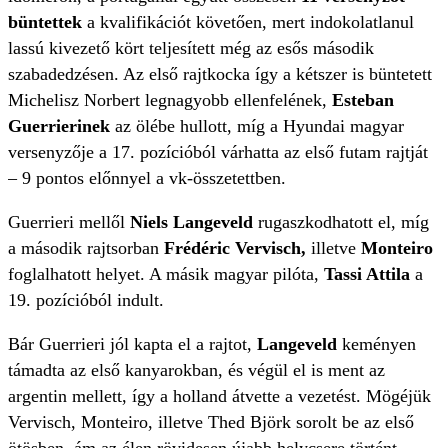
büntettek
a kvalifikációt követően, mert indokolatlanul
lassú kivezető kört teljesített még az esős második
szabadedzésen. Az első rajtkocka így a kétszer is büntetett
Michelisz Norbert legnagyobb ellenfelének,
Esteban
Guerrierinek
az ölébe hullott, míg a Hyundai magyar
versenyzője a 17. pozícióból várhatta az első futam rajtját
– 9 pontos előnnyel a vk-összetettben.
Guerrieri mellől
Niels Langeveld
rugaszkodhatott el, míg
a második rajtsorban
Frédéric Vervisch,
illetve
Monteiro
foglalhatott helyet. A másik magyar pilóta,
Tassi Attila
a
19. pozícióból indult.
Bár Guerrieri jól kapta el a rajtot,
Langeveld
keményen
támadta az első kanyarokban, és végül el is ment az
argentin mellett, így a holland átvette a vezetést. Mögéjük
Vervisch, Monteiro, illetve Thed Björk sorolt be az első