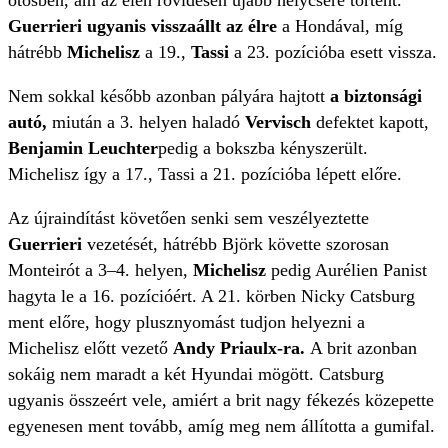
ötösben, ám az élen rövidesen újabb helycsere történt.
Guerrieri ugyanis visszaállt az élre
a Hondával, míg
hátrébb
Michelisz
a 19.,
Tassi
a 23. pozícióba esett vissza.
Nem sokkal később azonban pályára hajtott
a biztonsági
autó,
miután a 3. helyen haladó
Vervisch
defektet kapott,
Benjamin Leuchter
pedig a bokszba kényszerült.
Michelisz így a 17., Tassi a 21. pozícióba lépett előre.
Az újraindítást követően senki sem veszélyeztette
Guerrieri
vezetését, hátrébb Björk követte szorosan
Monteirót a 3–4. helyen,
Michelisz
pedig Aurélien Panist
hagyta le a 16. pozícióért. A 21. körben Nicky Catsburg
ment előre, hogy plusznyomást tudjon helyezni a
Michelisz előtt vezető
Andy Priaulx-ra.
A brit azonban
sokáig nem maradt a két Hyundai mögött. Catsburg
ugyanis összeért vele, amiért a brit nagy fékezés közepette
egyenesen ment tovább, amíg meg nem állította a gumifal.