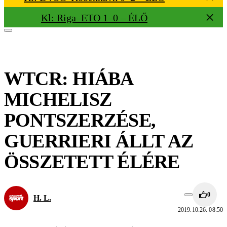
Kl: Riga–ETO 1–0 – ÉLŐ
WTCR: HIÁBA
MICHELISZ
PONTSZERZÉSE,
GUERRIERI ÁLLT AZ
ÖSSZETETT ÉLÉRE
0
H. L.
2019.10.26. 08:50