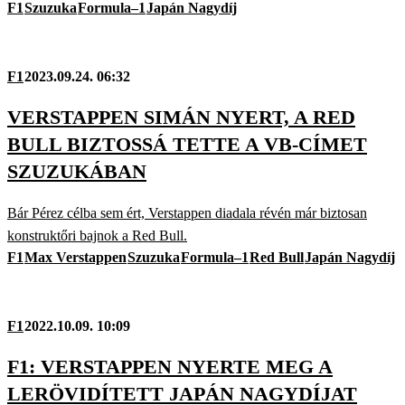
F1
Szuzuka
Formula–1
Japán Nagydíj
F1
2023.09.24. 06:32
VERSTAPPEN SIMÁN NYERT, A RED
BULL BIZTOSSÁ TETTE A VB-CÍMET
SZUZUKÁBAN
Bár Pérez célba sem ért, Verstappen diadala révén már biztosan
konstruktőri bajnok a Red Bull.
F1
Max Verstappen
Szuzuka
Formula–1
Red Bull
Japán Nagydíj
F1
2022.10.09. 10:09
F1: VERSTAPPEN NYERTE MEG A
LERÖVIDÍTETT JAPÁN NAGYDÍJAT