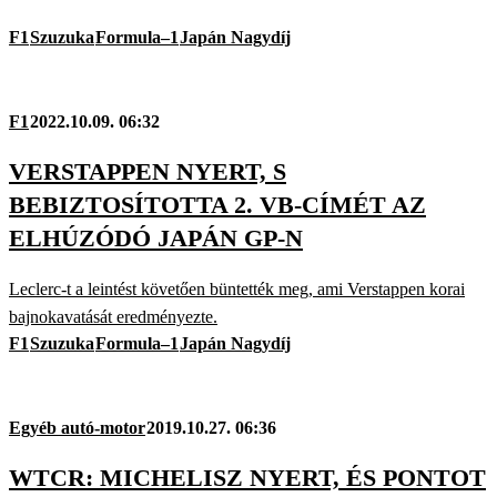
F1
Szuzuka
Formula–1
Japán Nagydíj
F1
2022.10.09. 06:32
VERSTAPPEN NYERT, S
BEBIZTOSÍTOTTA 2. VB-CÍMÉT AZ
ELHÚZÓDÓ JAPÁN GP-N
Leclerc-t a leintést követően büntették meg, ami Verstappen korai
bajnokavatását eredményezte.
F1
Szuzuka
Formula–1
Japán Nagydíj
Egyéb autó-motor
2019.10.27. 06:36
WTCR: MICHELISZ NYERT, ÉS PONTOT