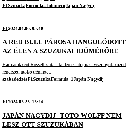
F1
Szuzuka
Formula–1
időmérő
Japán Nagydíj
F1
2024.04.06. 05:40
A RED BULL PÁROSA HANGOLÓDOTT
AZ ÉLEN A SZUZUKAI IDŐMÉRŐRE
Harmadikként Russell zárta a kellemes időjárási viszonyok között
rendezett utolsó tréninget.
szabadedzés
F1
Szuzuka
Formula–1
Japán Nagydíj
F1
2024.03.25. 15:24
JAPÁN NAGYDÍJ: TOTO WOLFF NEM
LESZ OTT SZUZUKÁBAN