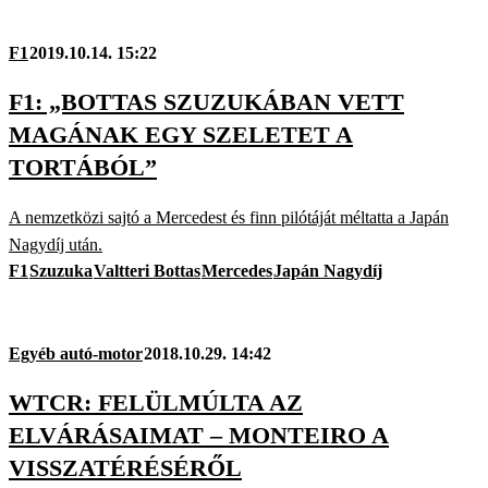
F1
2019.10.14. 15:22
F1: „BOTTAS SZUZUKÁBAN VETT
MAGÁNAK EGY SZELETET A
TORTÁBÓL”
A nemzetközi sajtó a Mercedest és finn pilótáját méltatta a Japán
Nagydíj után.
F1
Szuzuka
Valtteri Bottas
Mercedes
Japán Nagydíj
Egyéb autó-motor
2018.10.29. 14:42
WTCR: FELÜLMÚLTA AZ
ELVÁRÁSAIMAT – MONTEIRO A
VISSZATÉRÉSÉRŐL