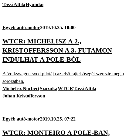
Tassi Attila
Hyundai
Egyéb autó-motor
2019.10.25. 10:00
WTCR: MICHELISZ A 2.,
KRISTOFFERSSON A 3. FUTAMON
INDULHAT A POLE-BÓL
A Volkswagen svéd pilótája az első rajtelsőségét szerezte meg a
sorozatban.
Michelisz Norbert
Szuzuka
WTCR
Tassi Attila
Johan Kristoffersson
Egyéb autó-motor
2019.10.25. 07:22
WTCR: MONTEIRO A POLE-BAN,