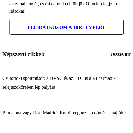
az e-mail címét, és mi naponta elküldjük Önnek a legjobb
írásokat!
FELIRATKOZOM A HÍRLEVÉLRE
Népszerű cikkek
Összes hír
Csütörtöki sportműsor: a DVSC és az ETO is a Kl harmadik
selejtezőkörében lép pályára
Barcelona vagy Real Madrid? Rodri meghozta a döntést – sajtóhír