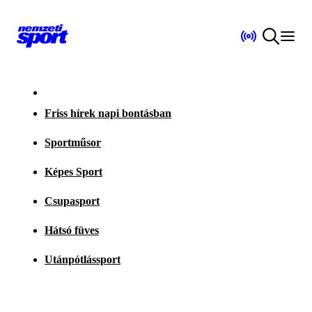
Friss hírek napi bontásban
Sportműsor
Képes Sport
Csupasport
Hátsó füves
Utánpótlássport