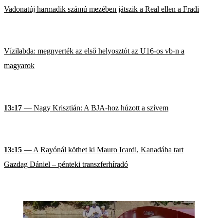
Vadonatúj harmadik számú mezében játszik a Real ellen a Fradi
Vízilabda: megnyerték az első helyosztót az U16-os vb-n a
magyarok
13:17
— Nagy Krisztián: A BJA-hoz húzott a szívem
13:15
— A Rayónál köthet ki Mauro Icardi, Kanadába tart
Gazdag Dániel – pénteki transzferhíradó