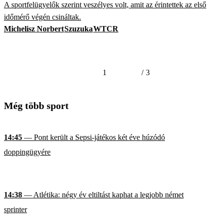
A sportfelügyelők szerint veszélyes volt, amit az érintettek az első
időmérő végén csináltak.
Michelisz Norbert
Szuzuka
WTCR
1
/
3
Még több sport
14:45
— Pont került a Sepsi-játékos két éve húzódó
doppingügyére
14:38
— Atlétika: négy év eltiltást kaphat a legjobb német
sprinter