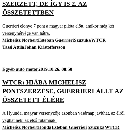
SZERZETT, DE ÍGY IS 2. AZ
ÖSSZETETTBEN
Guerrieri előnye 7 pont a magyar pilóta előtt, amikor még két
versenyhétvége van hátra.
Michelisz Norbert
Esteban Guerrieri
Szuzuka
WTCR
Tassi Attila
Johan Kristoffersson
Egyéb autó-motor
2019.10.26. 08:50
WTCR: HIÁBA MICHELISZ
PONTSZERZÉSE, GUERRIERI ÁLLT AZ
ÖSSZETETT ÉLÉRE
A Hyundai magyar versenyzője azonban vasárnap javíthat, az élről
vághat neki az első futamnak.
Michelisz Norbert
Honda
Esteban Guerrieri
Szuzuka
WTCR