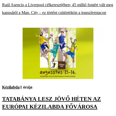
Raúl Asencio a Liverpool célkeresztjében; 45 millió fontért vált meg
kapusától a Man. City – ez történt csütörtökön a transzferpiacon
Kézilabda
1 órája
TATABÁNYA LESZ JÖVŐ HÉTEN AZ
EURÓPAI KÉZILABDA FŐVÁROSA