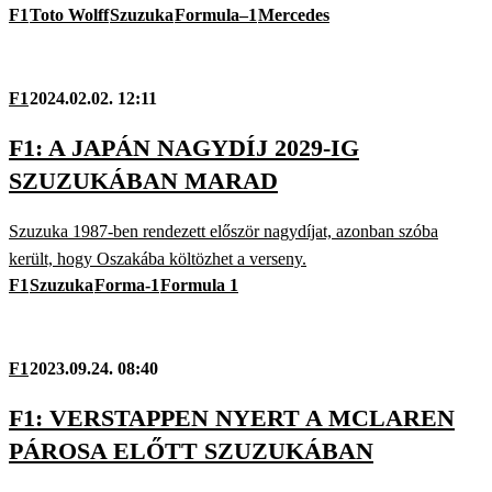
F1
Toto Wolff
Szuzuka
Formula–1
Mercedes
F1
2024.02.02. 12:11
F1: A JAPÁN NAGYDÍJ 2029-IG
SZUZUKÁBAN MARAD
Szuzuka 1987-ben rendezett először nagydíjat, azonban szóba
került, hogy Oszakába költözhet a verseny.
F1
Szuzuka
Forma-1
Formula 1
F1
2023.09.24. 08:40
F1: VERSTAPPEN NYERT A MCLAREN
PÁROSA ELŐTT SZUZUKÁBAN