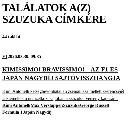
TALÁLATOK A(Z)
SZUZUKA
CÍMKÉRE
44 találat
F1
2026.03.30. 09:35
KIMISSIMO! BRAVISSIMO! – AZ F1-ES
JAPÁN NAGYDÍJ SAJTÓVISSZHANGJA
Kimi Antonelli kétségbevonhatatlan zsenialitása mellett szerencséjét
is kiemelték a nemzetközi sajtóban a szuzukai verseny kapcsán..
Kimi Antonelli
Max Verstappen
Szuzuka
George Russell
Formula 1
Japán Nagydíj