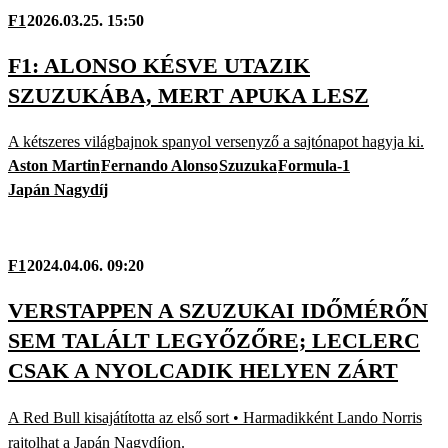
F1
2026.03.25. 15:50
F1: ALONSO KÉSVE UTAZIK
SZUZUKÁBA, MERT APUKA LESZ
A kétszeres világbajnok spanyol versenyző a sajtónapot hagyja ki.
Aston Martin
Fernando Alonso
Szuzuka
Formula-1
Japán Nagydíj
F1
2024.04.06. 09:20
VERSTAPPEN A SZUZUKAI IDŐMÉRŐN
SEM TALÁLT LEGYŐZŐRE; LECLERC
CSAK A NYOLCADIK HELYEN ZÁRT
A Red Bull kisajátította az első sort • Harmadikként Lando Norris
rajtolhat a Japán Nagydíjon.