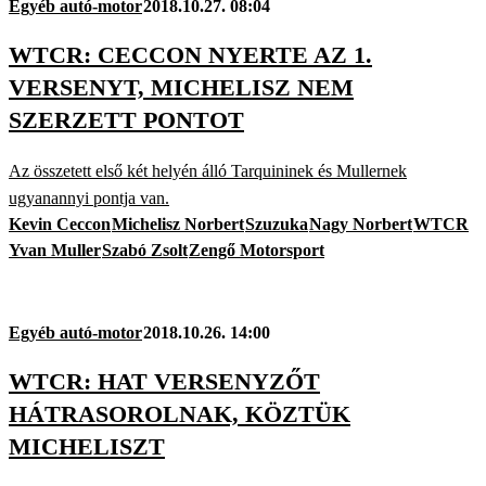
Egyéb autó-motor
2018.10.27. 08:04
WTCR: CECCON NYERTE AZ 1.
VERSENYT, MICHELISZ NEM
SZERZETT PONTOT
Az összetett első két helyén álló Tarquininek és Mullernek
ugyanannyi pontja van.
Kevin Ceccon
Michelisz Norbert
Szuzuka
Nagy Norbert
WTCR
Yvan Muller
Szabó Zsolt
Zengő Motorsport
Egyéb autó-motor
2018.10.26. 14:00
WTCR: HAT VERSENYZŐT
HÁTRASOROLNAK, KÖZTÜK
MICHELISZT