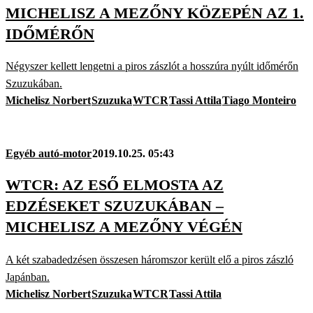
MICHELISZ A MEZŐNY KÖZEPÉN AZ 1.
IDŐMÉRŐN
Négyszer kellett lengetni a piros zászlót a hosszúra nyúlt időmérőn
Szuzukában.
Michelisz Norbert
Szuzuka
WTCR
Tassi Attila
Tiago Monteiro
Egyéb autó-motor
2019.10.25. 05:43
WTCR: AZ ESŐ ELMOSTA AZ
EDZÉSEKET SZUZUKÁBAN –
MICHELISZ A MEZŐNY VÉGÉN
A két szabadedzésen összesen háromszor került elő a piros zászló
Japánban.
Michelisz Norbert
Szuzuka
WTCR
Tassi Attila