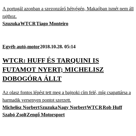
A portugál azonban a szezonzáró hétvégén, Makaóban ismét nem áll
rajthoz.
Szuzuka
WTCR
Tiago Monteiro
Egyéb autó-motor
2018.10.28. 05:14
WTCR: HUFF ÉS TARQUINI IS
FUTAMOT NYERT; MICHELISZ
DOBOGÓRA ÁLLT
Az olasz fontos lépést tett meg a bajnoki cím felé, míg csapattársa a
harmadik versenyen pontot szerzett.
Michelisz Norbert
Szuzuka
Nagy Norbert
WTCR
Rob Huff
Szabó Zsolt
Zengő Motorsport