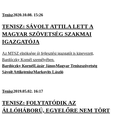
Tenisz
2020.10.08. 15:26
TENISZ: SÁVOLT ATTILA LETT A
MAGYAR SZÖVETSÉG SZAKMAI
IGAZGATÓJA
Az MTSZ elnöksége új fejlesztési igazgatót is kinevezett,
Bardóczky Kornél személyében.
Bardóczky Kornél
Lázár János
Magyar Teniszszövetség
Sávolt Attila
tenisz
Markovits László
Tenisz
2019.05.02. 16:17
TENISZ: FOLYTATÓDIK AZ
ÁLLÓHÁBORÚ, EGYELŐRE NEM TÖRT