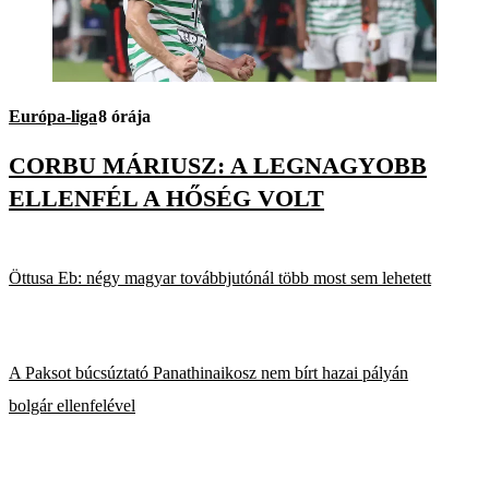
Európa-liga
8 órája
CORBU MÁRIUSZ: A LEGNAGYOBB
ELLENFÉL A HŐSÉG VOLT
Öttusa Eb: négy magyar továbbjutónál több most sem lehetett
A Paksot búcsúztató Panathinaikosz nem bírt hazai pályán
bolgár ellenfelével