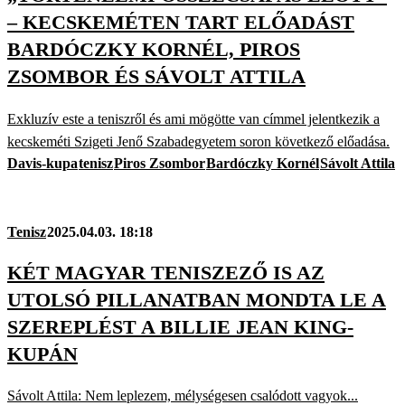
– KECSKEMÉTEN TART ELŐADÁST
BARDÓCZKY KORNÉL, PIROS
ZSOMBOR ÉS SÁVOLT ATTILA
Exkluzív este a teniszről és ami mögötte van címmel jelentkezik a
kecskeméti Szigeti Jenő Szabadegyetem soron következő előadása.
Davis-kupa
tenisz
Piros Zsombor
Bardóczky Kornél
Sávolt Attila
Tenisz
2025.04.03. 18:18
KÉT MAGYAR TENISZEZŐ IS AZ
UTOLSÓ PILLANATBAN MONDTA LE A
SZEREPLÉST A BILLIE JEAN KING-
KUPÁN
Sávolt Attila: Nem leplezem, mélységesen csalódott vagyok...