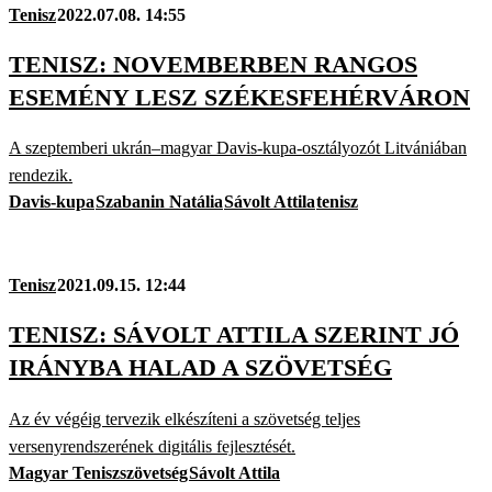
Tenisz
2022.07.08. 14:55
TENISZ: NOVEMBERBEN RANGOS
ESEMÉNY LESZ SZÉKESFEHÉRVÁRON
A szeptemberi ukrán–magyar Davis-kupa-osztályozót Litvániában
rendezik.
Davis-kupa
Szabanin Natália
Sávolt Attila
tenisz
Tenisz
2021.09.15. 12:44
TENISZ: SÁVOLT ATTILA SZERINT JÓ
IRÁNYBA HALAD A SZÖVETSÉG
Az év végéig tervezik elkészíteni a szövetség teljes
versenyrendszerének digitális fejlesztését.
Magyar Teniszszövetség
Sávolt Attila