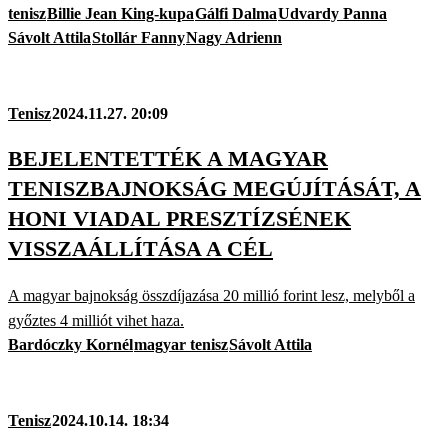
tenisz
Billie Jean King-kupa
Gálfi Dalma
Udvardy Panna
Sávolt Attila
Stollár Fanny
Nagy Adrienn
Tenisz
2024.11.27. 20:09
BEJELENTETTÉK A MAGYAR
TENISZBAJNOKSÁG MEGÚJÍTÁSÁT, A
HONI VIADAL PRESZTÍZSÉNEK
VISSZAÁLLÍTÁSA A CÉL
A magyar bajnokság összdíjazása 20 millió forint lesz, melyből a
győztes 4 milliót vihet haza.
Bardóczky Kornél
magyar tenisz
Sávolt Attila
Tenisz
2024.10.14. 18:34