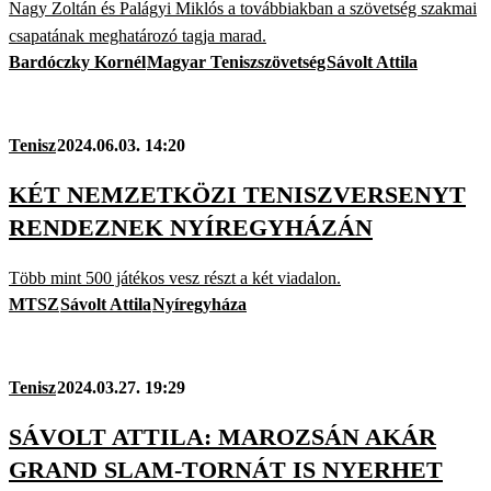
Nagy Zoltán és Palágyi Miklós a továbbiakban a szövetség szakmai
csapatának meghatározó tagja marad.
Bardóczky Kornél
Magyar Teniszszövetség
Sávolt Attila
Tenisz
2024.06.03. 14:20
KÉT NEMZETKÖZI TENISZVERSENYT
RENDEZNEK NYÍREGYHÁZÁN
Több mint 500 játékos vesz részt a két viadalon.
MTSZ
Sávolt Attila
Nyíregyháza
Tenisz
2024.03.27. 19:29
SÁVOLT ATTILA: MAROZSÁN AKÁR
GRAND SLAM-TORNÁT IS NYERHET