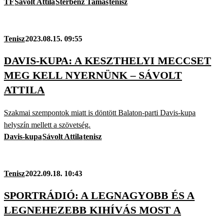
TF
Sávolt Attila
Sterbenz Tamás
tenisz
Tenisz
2023.08.15. 09:55
DAVIS-KUPA: A KESZTHELYI MECCSET
MEG KELL NYERNÜNK – SÁVOLT
ATTILA
Szakmai szempontok miatt is döntött Balaton-parti Davis-kupa
helyszín mellett a szövetség.
Davis-kupa
Sávolt Attila
tenisz
Tenisz
2022.09.18. 10:43
SPORTRÁDIÓ: A LEGNAGYOBB ÉS A
LEGNEHEZEBB KIHÍVÁS MOST A