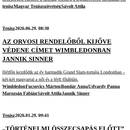
tenisz
Magyar Teniszszövetség
Sávolt Attila
Tenisz
2026.06.29. 08:30
AZ ORVOSI RENDELŐBŐL KIJŐVE
VÉDENE CÍMET WIMBLEDONBAN
JANNIK SINNER
Hétfőn kezdődik az év harmadik Grand Slam-tornája Londonban –
két-két magyarral a női és a férfi főtáblán.
Wimbledon
Fucsovics Márton
Bondár Anna
Udvardy Panna
Marozsán Fábián
Sávolt Attila
Jannik Sinner
Tenisz
2026.01.29. 09:41
„TÖRTÉNELMI ÖSSZECSAPÁS ELŐTT”