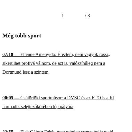
1
/
3
Még több sport
07:18
— Etienne Amenyido: Éreztem, nem vagyok rossz,
sikerülhet profivá válnom, de azt is, valószínűleg nem a
Dortmund lesz a szintem
00:05
— Csütörtöki sportműsor: a DVSC és az ETO is a Kl
harmadik selejtezőkörében lép pályára
23:55
— Elek Gábor: Félek, nem minden csapat tudja majd