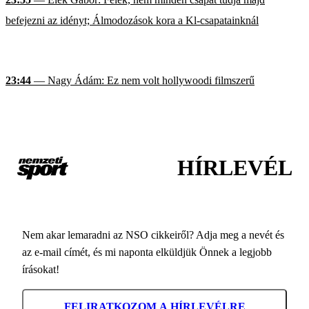
befejezni az idényt; Álmodozások kora a Kl-csapatainknál
23:44
— Nagy Ádám: Ez nem volt hollywoodi filmszerű
HÍRLEVÉL
Nem akar lemaradni az NSO cikkeiről? Adja meg a nevét és
az e-mail címét, és mi naponta elküldjük Önnek a legjobb
írásokat!
FELIRATKOZOM A HÍRLEVÉLRE