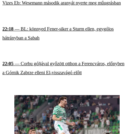
Vizes Eb: Wesemann második aranyát nyerte meg műugrásban
22:18
— BL: könnyed Fener-siker a Sturm ellen, egygólos
hátrányban a Sabah
22:05
— Corbu góljával győzött otthon a Ferencváros, előnyben
a Górnik Zabrze elleni El-visszavágó előtt