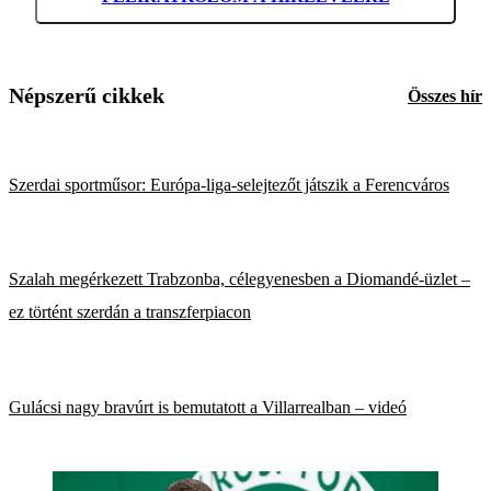
Népszerű cikkek
Összes hír
Szerdai sportműsor: Európa-liga-selejtezőt játszik a Ferencváros
Szalah megérkezett Trabzonba, célegyenesben a Diomandé-üzlet –
ez történt szerdán a transzferpiacon
Gulácsi nagy bravúrt is bemutatott a Villarrealban – videó