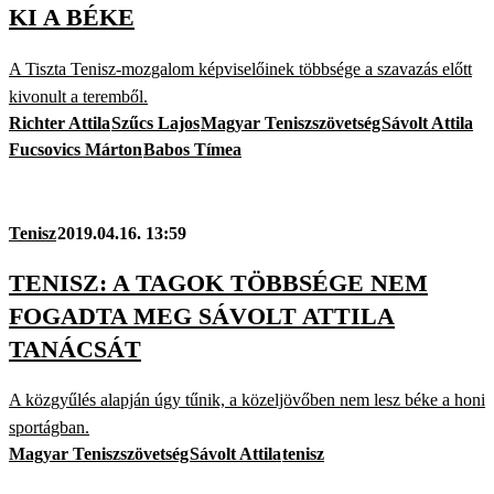
KI A BÉKE
A Tiszta Tenisz-mozgalom képviselőinek többsége a szavazás előtt
kivonult a teremből.
Richter Attila
Szűcs Lajos
Magyar Teniszszövetség
Sávolt Attila
Fucsovics Márton
Babos Tímea
Tenisz
2019.04.16. 13:59
TENISZ: A TAGOK TÖBBSÉGE NEM
FOGADTA MEG SÁVOLT ATTILA
TANÁCSÁT
A közgyűlés alapján úgy tűnik, a közeljövőben nem lesz béke a honi
sportágban.
Magyar Teniszszövetség
Sávolt Attila
tenisz