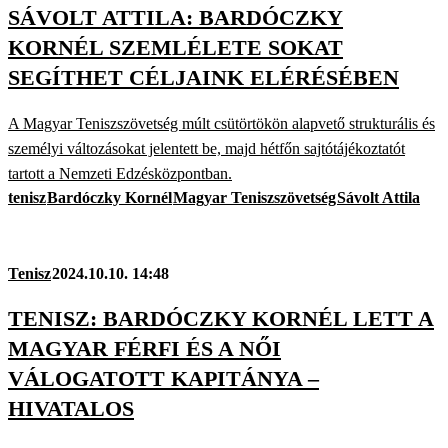
SÁVOLT ATTILA: BARDÓCZKY
KORNÉL SZEMLÉLETE SOKAT
SEGÍTHET CÉLJAINK ELÉRÉSÉBEN
A Magyar Teniszszövetség múlt csütörtökön alapvető strukturális és
személyi változásokat jelentett be, majd hétfőn sajtótájékoztatót
tartott a Nemzeti Edzésközpontban.
tenisz
Bardóczky Kornél
Magyar Teniszszövetség
Sávolt Attila
Tenisz
2024.10.10. 14:48
TENISZ: BARDÓCZKY KORNÉL LETT A
MAGYAR FÉRFI ÉS A NŐI
VÁLOGATOTT KAPITÁNYA –
HIVATALOS