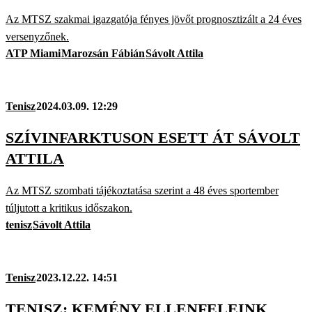
Az MTSZ szakmai igazgatója fényes jövőt prognosztizált a 24 éves
versenyzőnek.
ATP Miami
Marozsán Fábián
Sávolt Attila
Tenisz
2024.03.09. 12:29
SZÍVINFARKTUSON ESETT ÁT SÁVOLT
ATTILA
Az MTSZ szombati tájékoztatása szerint a 48 éves sportember
túljutott a kritikus időszakon.
tenisz
Sávolt Attila
Tenisz
2023.12.22. 14:51
TENISZ: KEMÉNY ELLENFELEINK