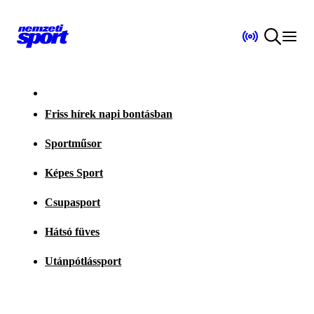
Friss hírek napi bontásban
Sportműsor
Képes Sport
Csupasport
Hátsó füves
Utánpótlássport