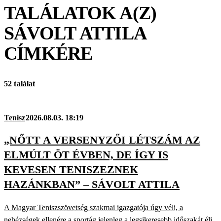
TALÁLATOK A(Z)
SÁVOLT ATTILA
CÍMKÉRE
52 találat
Tenisz
2026.08.03. 18:19
„NŐTT A VERSENYZŐI LÉTSZÁM AZ
ELMÚLT ÖT ÉVBEN, DE ÍGY IS
KEVESEN TENISZEZNEK
HAZÁNKBAN” – SÁVOLT ATTILA
A Magyar Teniszszövetség szakmai igazgatója úgy véli, a
nehézségek ellenére a sportág jelenleg a legsikeresebb időszakát éli.