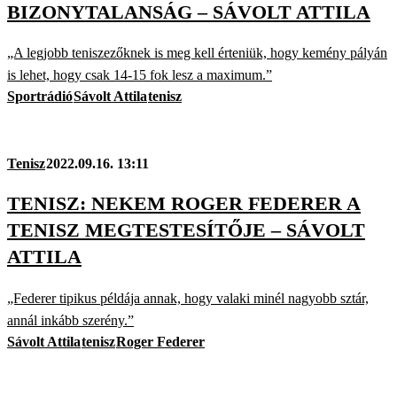
BIZONYTALANSÁG – SÁVOLT ATTILA
„A legjobb teniszezőknek is meg kell érteniük, hogy kemény pályán
is lehet, hogy csak 14-15 fok lesz a maximum.”
Sportrádió
Sávolt Attila
tenisz
Tenisz
2022.09.16. 13:11
TENISZ: NEKEM ROGER FEDERER A
TENISZ MEGTESTESÍTŐJE – SÁVOLT
ATTILA
„Federer tipikus példája annak, hogy valaki minél nagyobb sztár,
annál inkább szerény.”
Sávolt Attila
tenisz
Roger Federer