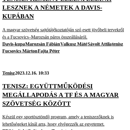
LESZNEK A NÉMETEK A DAVIS-
KUPÁBAN
A magyar szövetség sajtótájékoztatóján szó esett jövőbeli tervekről
és a Fucsovics–Marozsán páros összeállásáról.
Davis-kupa
Marozsán Fábián
Valkusz Máté
Sávolt Attila
tenisz
Fucsovics Márton
Fajta Péter
Tenisz
2023.12.16. 10:33
TENISZ: EGYÜTTMŰKÖDÉSI
MEGÁLLAPODÁS A TF ÉS A MAGYAR
SZÖVETSÉG KÖZÖTT
Készül egy sportösztöndíj program, amely a teniszezőknek is
lehetőségeket kínál arra, hogy elvégezzék az egyetemet.