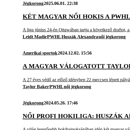
Jégkorong
2025.06.01. 22:38
KÉT MAGYAR NŐI HOKIS A PWH
A liga június 24-én Ottawában tartja a következő draftot, a
Leidt Madie
PWHL
Huszák Alexandra
női jégkorong
Amerikai sportok
2024.12.02. 15:56
A MAGYAR VÁLOGATOTT TAYLOR
A 27 éves védő az előző idényben 22 meccsen lépett pályá
Taylor Baker
PWHL
női jégkorong
Jégkorong
2024.05.26. 17:46
NŐI PROFI HOKILIGA: HUSZÁK 
A világ legerősebb hokibajnokságában idén két magyar válo