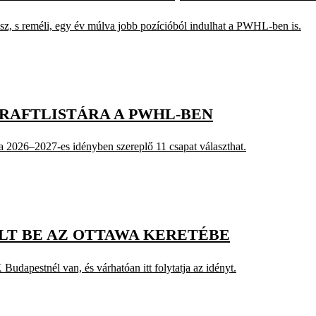
sz, s reméli, egy év múlva jobb pozícióból indulhat a PWHL-ben is.
DRAFTLISTÁRA A PWHL-BEN
a 2026–2027-es idényben szereplő 11 csapat választhat.
T BE AZ OTTAWA KERETÉBE
Budapestnél van, és várhatóan itt folytatja az idényt.