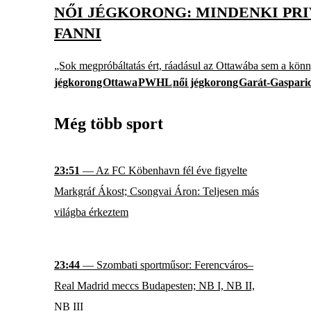
NŐI JÉGKORONG: MINDENKI PRI
FANNI
„Sok megpróbáltatás ért, ráadásul az Ottawába sem a könn
jégkorong
Ottawa
PWHL
női jégkorong
Garát-Gasparic
Még több sport
23:51
— Az FC Köbenhavn fél éve figyelte
Markgráf Ákost; Csongvai Áron: Teljesen más
világba érkeztem
23:44
— Szombati sportműsor: Ferencváros–
Real Madrid meccs Budapesten; NB I, NB II,
NB III