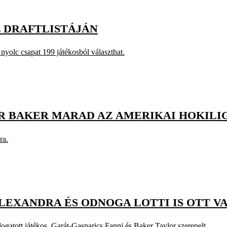
L DRAFTLISTÁJÁN
 nyolc csapat 199 játékosból választhat.
 BAKER MARAD AZ AMERIKAI HOKILIG
ra.
ALEXANDRA ÉS ODNOGA LOTTI IS OTT V
gatott játékos, Garát-Gasparics Fanni és Baker Taylor szerepelt.