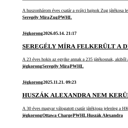
A huszonhárom éves csatár a svájci bajnok Zug játékosa le
Seregély Míra
Zug
PWHL
Jégkorong
2026.05.14. 21:17
SEREGÉLY MÍRA FELKERÜLT A 
A 23 éves hokis az egyike annak a 235 játékosnak, akiből 
jégkorong
Seregély Míra
PWHL
Jégkorong
2025.11.21. 09:23
HUSZÁK ALEXANDRA NEM KERÜL
A 30 éves magyar válogatott csatár játékjoga jelenleg a HK 
jégkorong
Ottawa Charge
PWHL
Huszák Alexandra