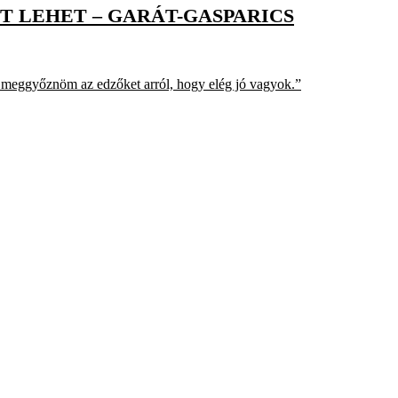
T LEHET – GARÁT-GASPARICS
t meggyőznöm az edzőket arról, hogy elég jó vagyok.”