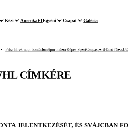
Kézi
Amerika
F1
Egyéni
Csapat
Galéria
Friss hírek napi bontásban
Sportműsor
Képes Sport
Csupasport
Hátsó füves
Utá
WHL
CÍMKÉRE
ONTA JELENTKEZÉSÉT, ÉS SVÁJCBAN F