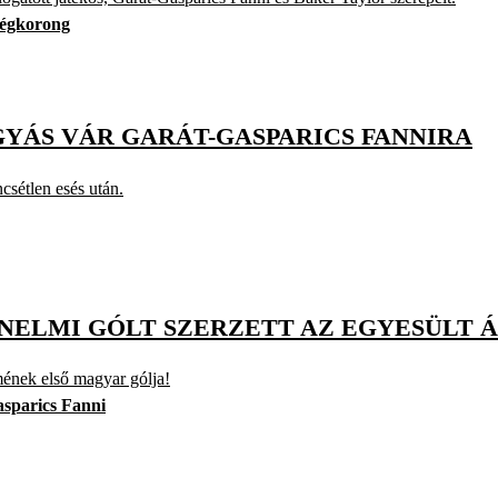
jégkorong
GYÁS VÁR GARÁT-GASPARICS FANNIRA
csétlen esés után.
ÉNELMI GÓLT SZERZETT AZ EGYESÜLT
mének első magyar gólja!
sparics Fanni