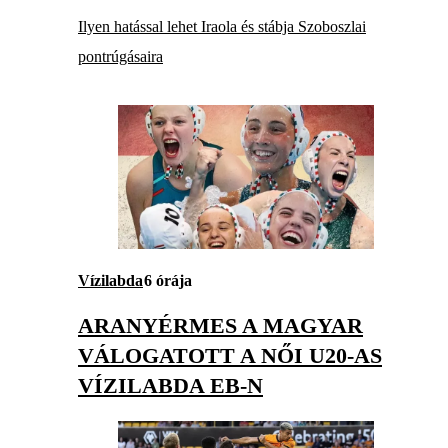
Ilyen hatással lehet Iraola és stábja Szoboszlai
pontrúgásaira
Vízilabda
6 órája
ARANYÉRMES A MAGYAR
VÁLOGATOTT A NŐI U20-AS
VÍZILABDA EB-N