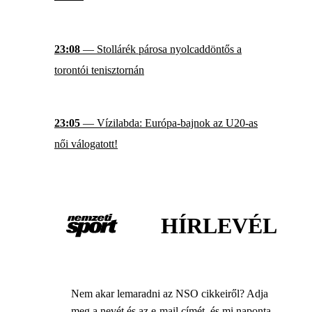
23:08
— Stollárék párosa nyolcaddöntős a
torontói tenisztornán
23:05
— Vízilabda: Európa-bajnok az U20-as
női válogatott!
HÍRLEVÉL
Nem akar lemaradni az NSO cikkeiről? Adja
meg a nevét és az e-mail címét, és mi naponta