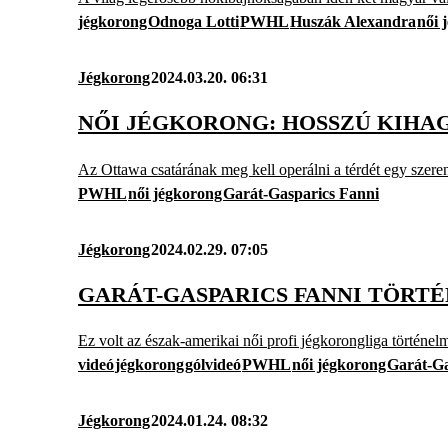
jégkorong
Odnoga Lotti
PWHL
Huszák Alexandra
női 
Jégkorong
2024.03.20. 06:31
NŐI JÉGKORONG: HOSSZÚ KIHA
Az Ottawa csatárának meg kell operálni a térdét egy szeren
PWHL
női jégkorong
Garát-Gasparics Fanni
Jégkorong
2024.02.29. 07:05
GARÁT-GASPARICS FANNI TÖRT
Ez volt az észak-amerikai női profi jégkorongliga történel
videó
jégkorong
gólvideó
PWHL
női jégkorong
Garát-Ga
Jégkorong
2024.01.24. 08:32