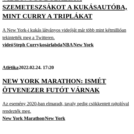
SZEMETESZSÁKOT A KUKÁSAUTÓBA,
MINT CURRY A TRIPLÁKAT
A New York-i kukás látványos videóját már több mint kétmillióan
tekintették meg a Twitteren.
videó
Steph Curry
kosárlabda
NBA
New York
Atlétika
2022.02.24. 17:20
NEW YORK MARATHON: ISMÉT
ÖTVENEZER FUTÓT VÁRNAK
Az esemény 2020-ban elmaradt, tavaly pedig csökkentett rajtolóval
rendezték meg.
New York Marathon
New York