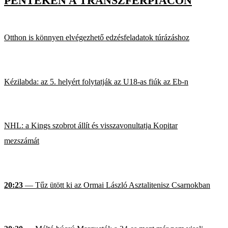
PÉNTEKEN A TRANSZFERPIACON
Otthon is könnyen elvégezhető edzésfeladatok túrázáshoz
Kézilabda: az 5. helyért folytatják az U18-as fiúk az Eb-n
NHL: a Kings szobrot állít és visszavonultatja Kopitar
mezszámát
20:23
— Tűz ütött ki az Ormai László Asztalitenisz Csarnokban