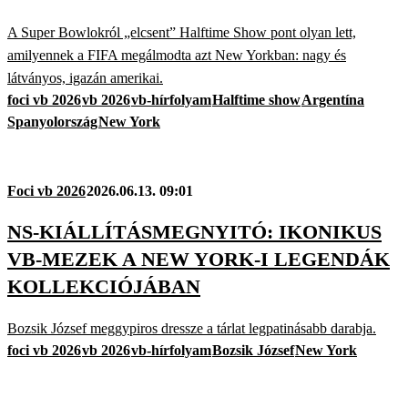
A Super Bowlokról „elcsent” Halftime Show pont olyan lett,
amilyennek a FIFA megálmodta azt New Yorkban: nagy és
látványos, igazán amerikai.
foci vb 2026
vb 2026
vb-hírfolyam
Halftime show
Argentína
Spanyolország
New York
Foci vb 2026
2026.06.13. 09:01
NS-KIÁLLÍTÁSMEGNYITÓ: IKONIKUS
VB-MEZEK A NEW YORK-I LEGENDÁK
KOLLEKCIÓJÁBAN
Bozsik József meggypiros dressze a tárlat legpatinásabb darabja.
foci vb 2026
vb 2026
vb-hírfolyam
Bozsik József
New York