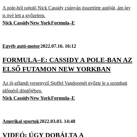
A pole-ból rajtoló Nick Cassidy csúnyán összetörte autóját, ám így
is övé lett a győzelem.
Nick Cassidy
New York
Formula–E
Egyéb autó-motor
2022.07.16. 16:12
FORMULA–E: CASSIDY A POLE-BAN AZ
ELSŐ FUTAMON NEW YORKBAN
Az új-zélandi versenyző Stoffel Vandoornét győzte le a szombati
időmérő döntőjében.
Nick Cassidy
New York
Formula–E
Amerikai sportok
2022.03.03. 14:48
VIDEÓ: ÚGY DOBÁLTA A