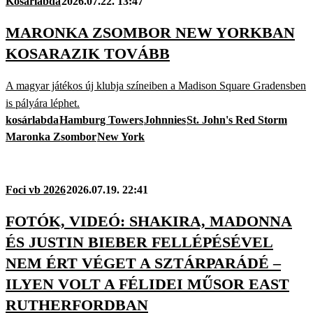
Kosárlabda
2026.07.22. 13:47
MARONKA ZSOMBOR NEW YORKBAN
KOSARAZIK TOVÁBB
A magyar játékos új klubja színeiben a Madison Square Gradensben
is pályára léphet.
kosárlabda
Hamburg Towers
Johnnies
St. John's Red Storm
Maronka Zsombor
New York
Foci vb 2026
2026.07.19. 22:41
FOTÓK, VIDEÓ: SHAKIRA, MADONNA
ÉS JUSTIN BIEBER FELLÉPÉSÉVEL
NEM ÉRT VÉGET A SZTÁRPARÁDÉ –
ILYEN VOLT A FÉLIDEI MŰSOR EAST
RUTHERFORDBAN