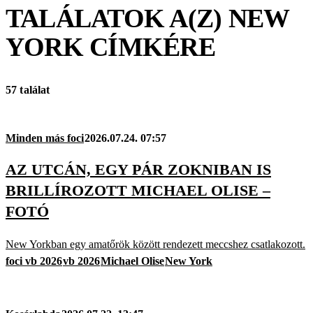
TALÁLATOK A(Z)
NEW
YORK
CÍMKÉRE
57 találat
Minden más foci
2026.07.24. 07:57
AZ UTCÁN, EGY PÁR ZOKNIBAN IS
BRILLÍROZOTT MICHAEL OLISE –
FOTÓ
New Yorkban egy amatőrök között rendezett meccshez csatlakozott.
foci vb 2026
vb 2026
Michael Olise
New York