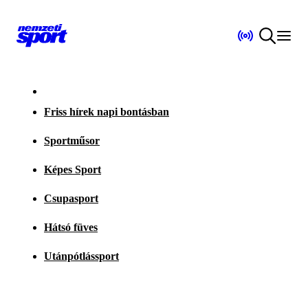
Friss hírek napi bontásban
Sportműsor
Képes Sport
Csupasport
Hátsó füves
Utánpótlássport