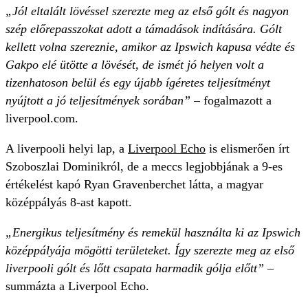
„Jól eltalált lövéssel szerezte meg az első gólt és nagyon
szép előrepasszokat adott a támadások indítására. Gólt
kellett volna szereznie, amikor az Ipswich kapusa védte és
Gakpo elé ütötte a lövését, de ismét jó helyen volt a
tizenhatoson belül és egy újabb ígéretes teljesítményt
nyújtott a jó teljesítmények sorában”
– fogalmazott a
liverpool.com.
A liverpooli helyi lap, a
Liverpool Echo
is elismerően írt
Szoboszlai Dominikról, de a meccs legjobbjának a 9-es
értékelést kapó Ryan Gravenberchet látta, a magyar
középpályás 8-ast kapott.
„Energikus teljesítmény és remekül használta ki az Ipswich
középpályája mögötti területeket. Így szerezte meg az első
liverpooli gólt és lőtt csapata harmadik gólja előtt”
–
summázta a Liverpool Echo.