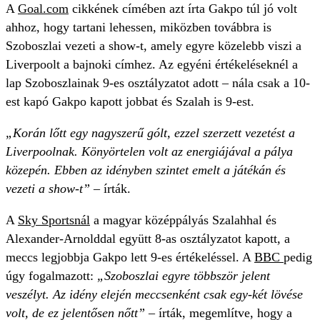
A
Goal.com
cikkének címében azt írta Gakpo túl jó volt
ahhoz, hogy tartani lehessen, miközben továbbra is
Szoboszlai vezeti a show-t, amely egyre közelebb viszi a
Liverpoolt a bajnoki címhez. Az egyéni értékeléseknél a
lap Szoboszlainak 9-es osztályzatot adott – nála csak a 10-
est kapó Gakpo kapott jobbat és Szalah is 9-est.
„Korán lőtt egy nagyszerű gólt, ezzel szerzett vezetést a
Liverpoolnak. Könyörtelen volt az energiájával a pálya
közepén. Ebben az idényben szintet emelt a játékán és
vezeti a show-t”
– írták.
A
Sky Sportsnál
a magyar középpályás Szalahhal és
Alexander-Arnolddal együtt 8-as osztályzatot kapott, a
meccs legjobbja Gakpo lett 9-es értékeléssel. A
BBC
pedig
úgy fogalmazott:
„Szoboszlai egyre többször jelent
veszélyt. Az idény elején meccsenként csak egy-két lövése
volt, de ez jelentősen nőtt”
– írták, megemlítve, hogy a