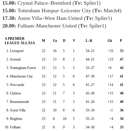
15.00:
Crystal Palace–Brentford (
Tv:
Spíler1)
15.00:
Tottenham Hotspur–
Leicester City (
Tv:
Match4)
17.30:
Aston Villa–West Ham United (
Tv:
Spíler1)
20.00:
Fulham–Manchester United (
Tv:
Spíler1)
A PREMIER
M
Gy
D
V
L–K
Gk
P
LEAGUE ÁLLÁSA
1. Liverpool
22
16
5
1
54–21
+33
53
2. Arsenal
23
13
8
2
44–21
+23
47
3. Nottingham Forest
23
13
5
5
33–27
+6
44
4. Manchester City
23
12
5
6
47–30
+17
41
5. Newcastle
23
12
5
6
41–27
+14
41
6. Chelsea
23
11
7
5
45–30
+15
40
7. Bournemouth
23
11
7
5
41–26
+15
40
8. Aston Villa
22
10
6
6
33–34
–1
36
9. Brighton
23
8
10
5
35–31
+4
34
10. Fulham
22
8
9
5
34–30
+4
33