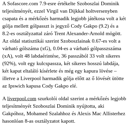
A Sofascore.com 7.9-esre értékelte Szoboszlai Dominik
teljesítményét, ezzel Virgil van Dijkkal holtversenyben
csapata és a mérkőzés harmadik legjobb játékosa volt a két
gólja mellett gólpasszt is jegyző Cody Gakpo (9.2) és a
8.2-es osztályzattal záró Trent Alexander-Arnold mögött.
Az oldal statisztikái szerint Szoboszlainak 0.67-es volt a
várható gólszáma (xG), 0.04-es a várható gólpasszszáma
(xA), volt 48 labdaérintése, 36 passzából 33 volt sikeres
(92%), volt egy kulcspassza, két sikeres hosszú labdája,
két kaput eltaláló kísérlete és még egy kapura lövése –
illetve a Liverpool harmadik gólja előtt az ő lövését ütötte
az Ipswich kapusa Cody Gakpo elé.
A
liverpool.com
szurkolói oldal szerint a mérkőzés legjobb
teljesítményét Szoboszlai Dominik nyújtotta, aki
Gakpóhoz, Mohamed Szalahhoz és Alexis Mac Allisterhez
hasonlóan 8-as osztályzatot kapott.