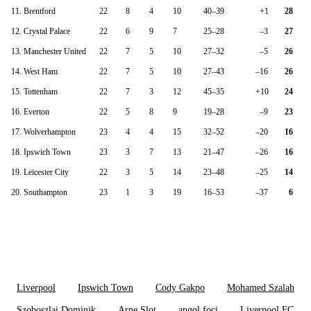
11. Brentford
22
8
4
10
40–39
+1
28
12. Crystal Palace
22
6
9
7
25–28
–3
27
13. Manchester United
22
7
5
10
27–32
–5
26
14. West Ham
22
7
5
10
27–43
–16
26
15. Tottenham
22
7
3
12
45–35
+10
24
16. Everton
22
5
8
9
19–28
–9
23
17. Wolverhampton
23
4
4
15
32–52
–20
16
18. Ipswich Town
23
3
7
13
21–47
–26
16
19. Leicester City
22
3
5
14
23–48
–25
14
20. Southampton
23
1
3
19
16–53
–37
6
Liverpool
Ipswich Town
Cody Gakpo
Mohamed Szalah
Szoboszlai Dominik
Arne Slot
angol foci
Liverpool FC