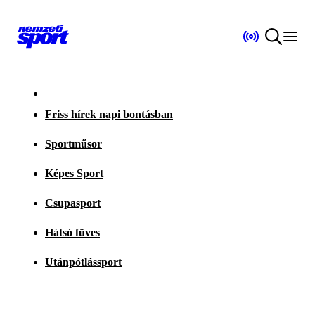
Friss hírek napi bontásban
Sportműsor
Képes Sport
Csupasport
Hátsó füves
Utánpótlássport