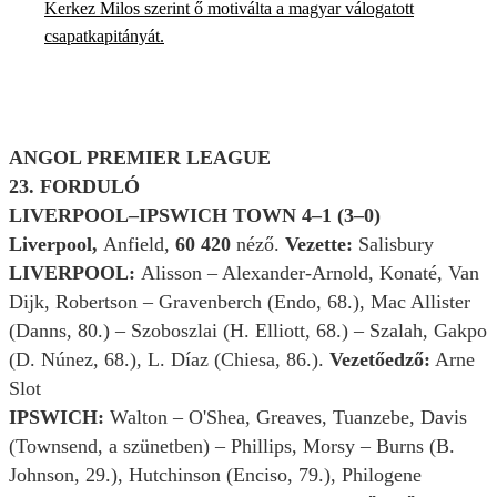
Kerkez Milos szerint ő motiválta a magyar válogatott
csapatkapitányát.
ANGOL PREMIER LEAGUE
23. FORDULÓ
LIVERPOOL–IPSWICH TOWN 4–1 (3–0)
Liverpool,
Anfield,
60 420
néző.
Vezette:
Salisbury
LIVERPOOL:
Alisson – Alexander-Arnold, Konaté, Van
Dijk, Robertson – Gravenberch (Endo, 68.), Mac Allister
(Danns, 80.) – Szoboszlai (H. Elliott, 68.) – Szalah, Gakpo
(D. Núnez, 68.), L. Díaz (Chiesa, 86.).
Vezetőedző:
Arne
Slot
IPSWICH:
Walton – O'Shea, Greaves, Tuanzebe, Davis
(Townsend, a szünetben) – Phillips, Morsy – Burns (B.
Johnson, 29.), Hutchinson (Enciso, 79.), Philogene