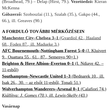
(Broadhead, 79.) – Delap (Hirst, 79.).
Vezetőedző:
Kieran
McKenna
Gólszerző:
Szoboszlai (11.), Szalah (35.), Gakpo (44.,
66.), ill. Greaves (90.)
A FORDULÓ TOVÁBBI MÉRKŐZÉSEIN
Manchester City–Chelsea 3–1
(Gvardiol 42., Haaland
68., Foden 87., ill. Madueke 3.)
AFC Bournemouth–Nottingham Forest 5–0
(J. Kluivert
9., Ouattara 55., 61., 87., Semenyo 90+1.)
Brighton
&
Hove
Albion–
Everton 0–1
(I. Ndiaye 42. –
11-esből)
Southampton–Newcastle United 1–3
(Bednarek 10., ill.
Isak 26., 30. – az elsőt 11-esből, Tonali 51.)
Wolverhampton Wanderers–
Arsenal 0–1
(Calafiori 74.)
Kiállítva: J. Gomes (70.), ill. Lewis-Skelly (43.)
Vasárnap