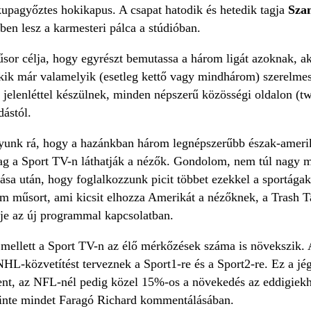
upagyőztes hokikapus. A csapat hatodik és hetedik tagja
Szan
ben lesz a karmesteri pálca a stúdióban.
sor célja, hogy egyrészt bemutassa a három ligát azoknak, a
akik már valamelyik (esetleg kettő vagy mindhárom) szerelmes
elenléttel készülnek, minden népszerű közösségi oldalon (tw
dástól.
unk rá, hogy a hazánkban három legnépszerűbb észak-ameri
lag a Sport TV-n láthatják a nézők. Gondolom, nem túl nagy 
sa után, hogy foglalkozzunk picit többet ezekkel a sportágak
m műsort, ami kicsit elhozza Amerikát a nézőknek, a Trash Tal
je az új programmal kapcsolatban.
 mellett a Sport TV-n az élő mérkőzések száma is növekszik.
L-közvetítést terveznek a Sport1-re és a Sport2-re. Ez a j
ent, az NFL-nél pedig közel 15%-os a növekedés az eddigiekhe
zinte mindet Faragó Richard kommentálásában.