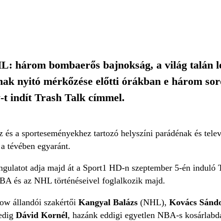
 három bombaerős bajnokság, a világ talán le
nak nyitó mérkőzése előtti órákban e három so
w-t indít Trash Talk címmel.
 és a sporteseményekhez tartozó helyszíni parádénak és tele
 a tévében egyaránt.
hangulatot adja majd át a Sport1 HD-n szeptember 5-én indul
A és az NHL történéseivel foglalkozik majd.
how állandói szakértői
Kangyal Balázs
(NHL),
Kovács Sánd
pedig
Dávid Kornél
, hazánk eddigi egyetlen NBA-s kosárlabd