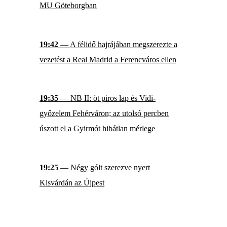
MU Göteborgban
19:42
— A félidő hajrájában megszerezte a
vezetést a Real Madrid a Ferencváros ellen
19:35
— NB II: öt piros lap és Vidi-
győzelem Fehérváron; az utolsó percben
úszott el a Gyirmót hibátlan mérlege
19:25
— Négy gólt szerezve nyert
Kisvárdán az Újpest