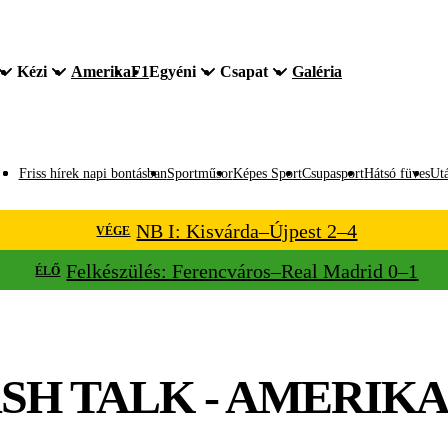
Kézi
Amerika
F1
Egyéni
Csapat
Galéria
Friss hírek napi bontásban
Sportműsor
Képes Sport
Csupasport
Hátsó füves
Utá
NB I: Kisvárda–Újpest 2–4
VÉGE
Felkészülés: Ferencváros–Real Madrid 0–1
ÉLŐ
SH TALK - AMERIKA