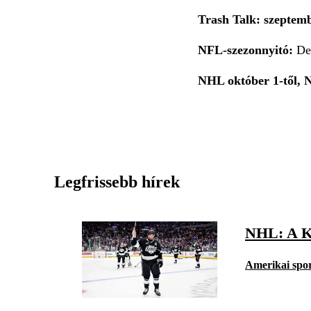
Trash Talk: szeptemb
NFL-szezonnyitó:
Den
NHL október 1-től, N
Legfrissebb hírek
NHL: A 
Amerikai spo