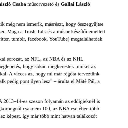
iszló Csaba
műsorvezető és
Gallai László
kik még nem ismerik, másrészt, hogy összegyűjtse
ei. Maga a Trash Talk és a műsor készítői emellett
itter, tumblr, facebook, YouTube) megtalálhatóak
kai sorozat, az NFL, az NBA és az NHL
meglepetés, hogy sokan megkerestek minket az
kal. A vicces az, hogy mi már régóta terveztünk
k pedig pont ilyen lesz" – árulta el Máté Pál, a
 A 2013–14-es szezon folyamán az eddigieknél is
égkorongnál csaknem 100, az NBA esetében több
z képest, így már több mint hatvan találkozót