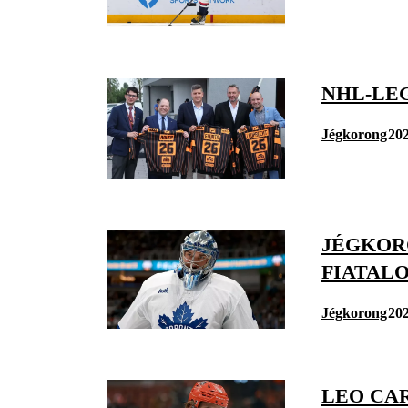
NHL-LE
Jégkorong
202
JÉGKOR
FIATAL
Jégkorong
202
LEO CA