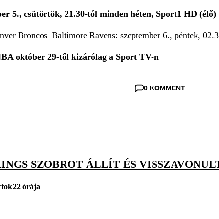
er 5., csütörtök, 21.30-tól minden héten, Sport1 HD (élő)
ver Broncos–Baltimore Ravens: szeptember 6., péntek, 02.3
BA október 29-től kizárólag a Sport TV-n
0 KOMMENT
KINGS SZOBROT ÁLLÍT ÉS VISSZAVONU
rtok
22 órája