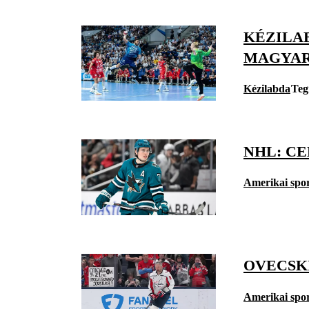
KÉZILAB
MAGYAR
Kézilabda
Teg
NHL: C
Amerikai spo
OVECSK
Amerikai spo