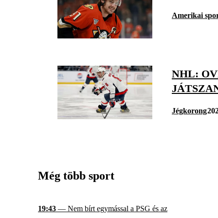
Amerikai spo
NHL: O
JÁTSZA
Jégkorong
202
Még több sport
19:43
— Nem bírt egymással a PSG és az