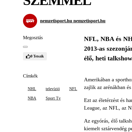
SZEMMEL
nemzetisport.hu nemzetisport.hu
Megosztás
NFL, NBA és NHL:
2013-as szezonjá
0
Tetszik
élő, heti talksho
Címkék
Amerikában a sporthoz
zajlik az arénákban és
NHL
televízió
NFL
NBA
Sport Tv
Ezt az életérzést és 
League, az NFL, az NB
Az egyórás, élő talks
kiemelt sztárvendég 