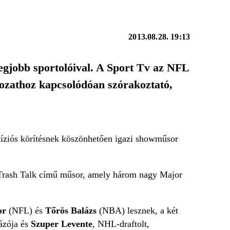
2013.08.28. 19:13
gjobb sportolóival. A Sport Tv az NFL
rozathoz kapcsolódóan szórakoztató,
víziós körítésnek köszönhetően igazi showműsor
ó Trash Talk című műsor, amely három nagy Major
or
(NFL) és
Tőrös Balázs
(NBA) lesznek, a két
ázója és
Szuper Levente
, NHL-draftolt,