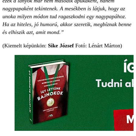
ezek a lányok már nem második apukaként, hanem
nagypapaként tekintenek. A mesékben is látjuk, hogy az
unoka milyen módon tud ragaszkodni egy nagypapához.
Ha az hiteles, jó humorú, akkor szeretik, megbíznak benne
és elhiszik azt, amit mond.”
(Kiemelt képünkön:
Sike József
Fotó: Lénárt Márton)