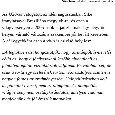
Sike Józseffel vb-bronzérmet nyertek a
Az U20-as válogatott az idén augusztusban Sike
irányításával Brazíliába megy vb-re, és ezen a
világversenyen a 2005-ösök is játszhatnak, így négy-öt
helyen várható változás a szakember jól bevált keretében.
A cél egyébként ezen a vb-n is az első hely lesz.
„
A legtöbben azt hangoztatják, hogy az utánpótlás-nevelés
célja az, hogy a játékosokból később élvonalbeli és
felnőttválogatott vízilabdázók váljanak. Ez valóban cél, de
csak a torta egy szeletének tartom. Korosztályos szinten is
nagyon fontos az eredményesség.
Utánpótláskorban kell
megtanulni nyerni, nem az olimpián.
Az utánpótlás-
világverseny nem osztálykirándulás, amelyen vidáman
megjelenünk és jól érezzük magunkat.