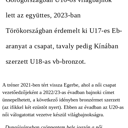
lett az együttes, 2023-ban
Törökországban érdemelt ki U17-es Eb-
aranyat a csapat, tavaly pedig Kínában
szerzett U18-as vb-bronzot.
A tréner 2021-ben tért vissza Egerbe, ahol a női csapat
vezetőedzőjeként a 2022/23-as évadban bajnoki címet
ünnepelhetett, a következő idényben bronzérmet szerzett
(az ifikkel két ezüstöt nyert). Ebben az évadban az U20-as
női válogatottat vezetve készül világbajnokságra.
„
Dunaújvárosban csöppentem bele igazán a női