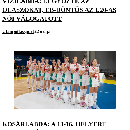
VÍZILABDA: LEGYŐZTE AZ
OLASZOKAT, EB-DÖNTŐS AZ U20-AS
NŐI VÁLOGATOTT
Utánpótlássport
22 órája
KOSÁRLABDA: A 13-16. HELYÉRT