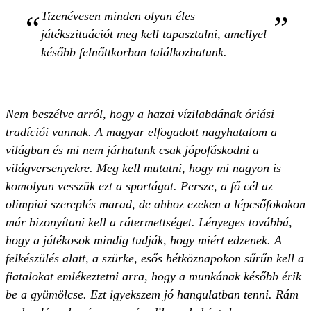
Tizenévesen minden olyan éles
játékszituációt meg kell tapasztalni, amellyel
később felnőttkorban találkozhatunk.
Nem beszélve arról, hogy a hazai vízilabdának óriási
tradíciói vannak. A magyar elfogadott nagyhatalom a
világban és mi nem járhatunk csak jópofáskodni a
világversenyekre. Meg kell mutatni, hogy mi nagyon is
komolyan vesszük ezt a sportágat. Persze, a fő cél az
olimpiai szereplés marad, de ahhoz ezeken a lépcsőfokokon
már bizonyítani kell a rátermettséget. Lényeges továbbá,
hogy a játékosok mindig tudják, hogy miért edzenek. A
felkészülés alatt, a szürke, esős hétköznapokon sűrűn kell a
fiatalokat emlékeztetni arra, hogy a munkának később érik
be a gyümölcse. Ezt igyekszem jó hangulatban tenni. Rám