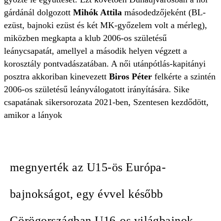
gárdánál dolgozott
Mihók Attila
másodedzőjeként (BL-
ezüst, bajnoki ezüst és két MK-győzelem volt a mérleg),
miközben megkapta a klub 2006-os születésű
leánycsapatát, amellyel a második helyen végzett a
korosztály pontvadászatában. A női utánpótlás-kapitányi
posztra akkoriban kinevezett
Biros Péter
felkérte a szintén
2006-os születésű leányválogatott irányítására. Sike
csapatának sikersorozata 2021-ben, Szentesen kezdődött,
amikor a lányok
megnyerték az U15-ös Európa-
bajnokságot, egy évvel később
Görögországban U16-os világbajnok