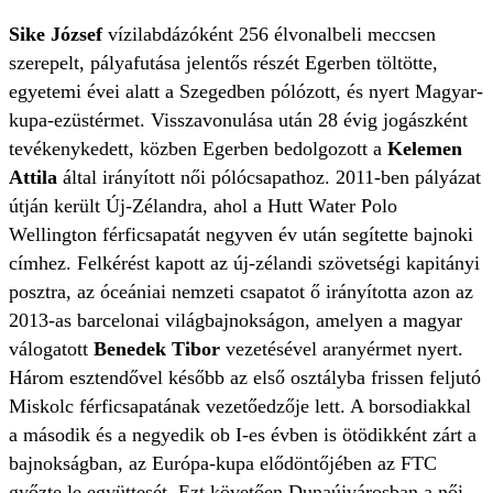
Sike József
vízilabdázóként 256 élvonalbeli meccsen
szerepelt, pályafutása jelentős részét Egerben töltötte,
egyetemi évei alatt a Szegedben pólózott, és nyert Magyar-
kupa-ezüstérmet. Visszavonulása után 28 évig jogászként
tevékenykedett, közben Egerben bedolgozott a
Kelemen
Attila
által irányított női pólócsapathoz. 2011-ben pályázat
útján került Új-Zélandra, ahol a Hutt Water Polo
Wellington férficsapatát negyven év után segítette bajnoki
címhez. Felkérést kapott az új-zélandi szövetségi kapitányi
posztra, az óceániai nemzeti csapatot ő irányította azon az
2013-as barcelonai világbajnokságon, amelyen a magyar
válogatott
Benedek Tibor
vezetésével aranyérmet nyert.
Három esztendővel később az első osztályba frissen feljutó
Miskolc férficsapatának vezetőedzője lett. A borsodiakkal
a második és a negyedik ob I-es évben is ötödikként zárt a
bajnokságban, az Európa-kupa elődöntőjében az FTC
győzte le együttesét. Ezt követően Dunaújvárosban a női