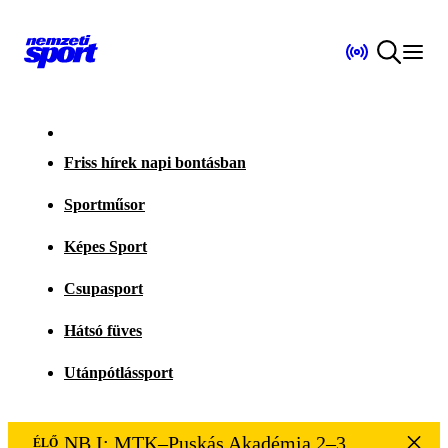
Friss hírek napi bontásban
Sportműsor
Képes Sport
Csupasport
Hátsó füves
Utánpótlássport
NB I: MTK–Puskás Akadémia 2–3
ÉLŐ