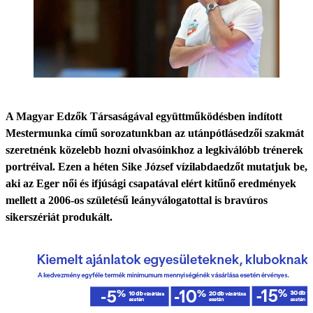
A Magyar Edzők Társaságával együttműködésben indított
Mestermunka című sorozatunkban az utánpótlásedzői szakmát
szeretnénk közelebb hozni olvasóinkhoz a legkiválóbb trénerek
portréival. Ezen a héten Sike József vízilabdaedzőt mutatjuk be,
aki az Eger női és ifjúsági csapatával elért kitűnő eredmények
mellett a 2006-os születésű leányválogatottal is bravúros
sikerszériát produkált.