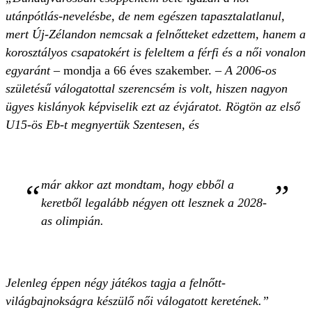
utánpótlás-nevelésbe, de nem egészen tapasztalatlanul,
mert Új-Zélandon nemcsak a felnőtteket edzettem, hanem a
korosztályos csapatokért is feleltem a férfi és a női vonalon
egyaránt
– mondja a 66 éves szakember. –
A 2006-os
születésű válogatottal szerencsém is volt, hiszen nagyon
ügyes kislányok képviselik ezt az évjáratot.
Rögtön az első
U15-ös Eb-t megnyertük Szentesen, és
már akkor azt mondtam, hogy ebből a
keretből legalább négyen ott lesznek a 2028-
as olimpián.
Jelenleg éppen négy játékos tagja a felnőtt-
világbajnokságra készülő női válogatott keretének.”