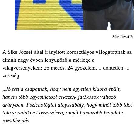
Sike József
Fot
A Sike József által irányított korosztályos válogatottnak az
elmúlt négy évben lenyűgöző a mérlege a
világversenyeken: 26 meccs, 24 győzelem, 1 döntetlen, 1
vereség.
„
Jó tett a csapatnak, hogy nem egyetlen klubra épült,
hanem több egyesületből érkeztek játékosok változó
arányban. Pszichológiai alapszabály, hogy minél több időt
töltesz valakivel összezárva, annál hamarabb beindul a
rozsdásodás.