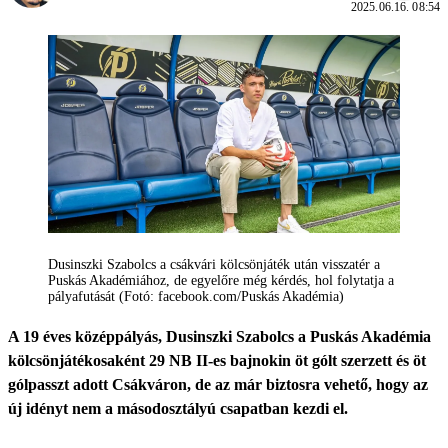
2025.06.16. 08:54
Dusinszki Szabolcs a csákvári kölcsönjáték után visszatér a
Puskás Akadémiához, de egyelőre még kérdés, hol folytatja a
pályafutását (Fotó: facebook.com/Puskás Akadémia)
A 19 éves középpályás, Dusinszki Szabolcs a Puskás Akadémia
kölcsönjátékosaként 29 NB II-es bajnokin öt gólt szerzett és öt
gólpasszt adott Csákváron, de az már biztosra vehető, hogy az
új idényt nem a másodosztályú csapatban kezdi el.