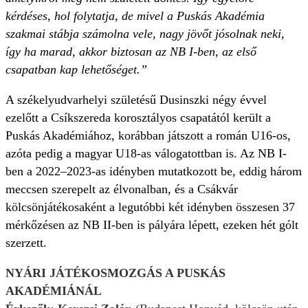
kérdéses, hol folytatja, de mivel a Puskás Akadémia
szakmai stábja számolna vele, nagy jövőt jósolnak neki,
így ha marad, akkor biztosan az NB I-ben, az első
csapatban kap lehetőséget.”
A székelyudvarhelyi születésű Dusinszki négy évvel
ezelőtt a Csíkszereda korosztályos csapatától került a
Puskás Akadémiához, korábban játszott a román U16-os,
azóta pedig a magyar U18-as válogatottban is. Az NB I-
ben a 2022–2023-as idényben mutatkozott be, eddig három
meccsen szerepelt az élvonalban, és a Csákvár
kölcsönjátékosaként a legutóbbi két idényben összesen 37
mérkőzésen az NB II-ben is pályára lépett, ezeken hét gólt
szerzett.
NYÁRI JÁTÉKOSMOZGÁS A PUSKÁS
AKADÉMIÁNÁL