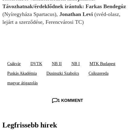
Távozhatnak/érdeklődnek irántuk: Farkas Bendegúz
(Nyíregyháza Spartacus),
Jonathan Levi
(svéd-olasz,
lejárt a szerződése, Ferencvárosi TC)
Csákvár
DVTK
NB II
NB I
MTK Budapest
Puskás Akadémia
Dusinszki Szabolcs
Csíkszereda
magyar átigazolás
1 KOMMENT
Legfrissebb hírek