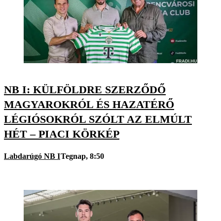
NB I: KÜLFÖLDRE SZERZŐDŐ
MAGYAROKRÓL ÉS HAZATÉRŐ
LÉGIÓSOKRÓL SZÓLT AZ ELMÚLT
HÉT – PIACI KÖRKÉP
Labdarúgó NB I
Tegnap, 8:50