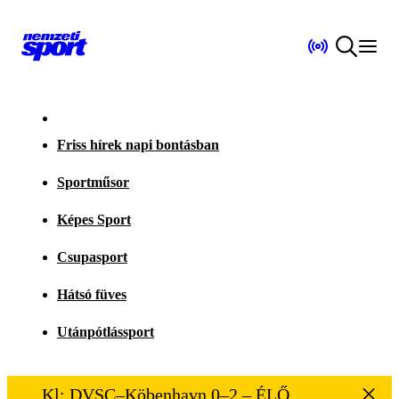
Friss hírek napi bontásban
Sportműsor
Képes Sport
Csupasport
Hátsó füves
Utánpótlássport
Kl: DVSC–Köbenhavn 0–2 – ÉLŐ