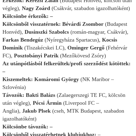
Érkezők: Kerezsi Zalán
(Budapest Honvéd, kölcsön után
végleg),
Nagy Zoárd
(Csákvár, szabadon igazolhatóként)
Kölcsönbe érkezők: –
Kölcsönből visszatérnek: Bévárdi Zsombor
(Budapest
Honvéd),
Dusinszki Szabolcs
(román-magyar, Csákvár),
Farkas Bendegúz
(Nyíregyháza Spartacus),
Kocsis
Dominik
(Tiszakécskei LC),
Ominger Gergő
(Fehérvár
FC),
Posztobányi Patrik
(Mezőkövesd Zsóry)
Az utánpótlásból felkerültek/profi szerződést kötöttek:
–
Kiszemeltek: Komáromi György
(NK Maribor –
Szlovénia)
Távozók: Bakti Balázs
(Zalaegerszegi TE FC, kölcsön
után végleg),
Pécsi Ármin
(Liverpool FC –
Anglia),
Jakub Plsek
(cseh, MTK Budapest, szabadon
igazolhatóként)
Kölcsönbe távozók: –
Kölcsönből visszatérhetnek klubjukhoz:
–