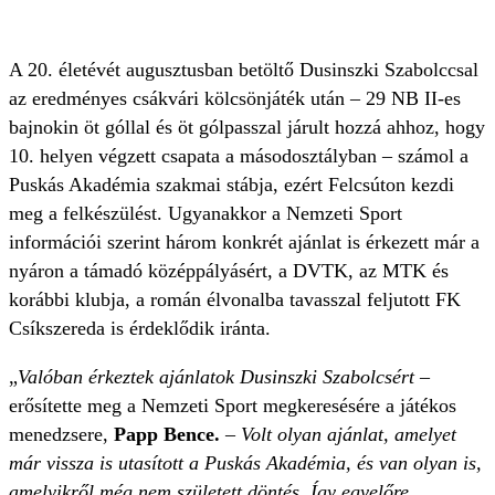
A 20. életévét augusztusban betöltő Dusinszki Szabolccsal
az eredményes csákvári kölcsönjáték után – 29 NB II-es
bajnokin öt góllal és öt gólpasszal járult hozzá ahhoz, hogy
10. helyen végzett csapata a másodosztályban – számol a
Puskás Akadémia szakmai stábja, ezért Felcsúton kezdi
meg a felkészülést. Ugyanakkor a Nemzeti Sport
információi szerint három konkrét ajánlat is érkezett már a
nyáron a támadó középpályásért, a DVTK, az MTK és
korábbi klubja, a román élvonalba tavasszal feljutott FK
Csíkszereda is érdeklődik iránta.
„
Valóban érkeztek ajánlatok Dusinszki Szabolcsért
–
erősítette meg a Nemzeti Sport megkeresésére a játékos
menedzsere,
Papp Bence.
–
Volt olyan ajánlat, amelyet
már vissza is utasított a Puskás Akadémia, és van olyan is,
amelyikről még nem született döntés. Így egyelőre