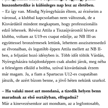
huszonhetedike is különleges nap lesz az életében.
– Ez így van. Mindig Nyíregyházán éltem, az érzéseim a
várossal, a klubbal kapcsolatban nem változnak, de a
Kisvárdától mindent megkaptam, hogy professzionális
edző lehessek. Révész Attila a Tiszaújvárostól hívott a
klubba, voltam az U19-es csapat edzője, az NB III-as
együttessel bronzérmesek lettünk, lehettem asszisztensedző
az élvonalban, és legutóbb éppen Attila mellett az NB II-
ben, a feljutást hozó idényben is. Több időt töltök Várdán,
Nyíregyházára tulajdonképpen csak aludni járok, meg néha
a feleségem elküld a boltba, szóval kisvárdainak érzem
már magam. Ja, a fiam a Spartacus U12-es csapatában
játszik, de azért bízom benne, a jövő héten nekünk szurkol.
– Ha valaki most azt mondaná, a tizedik helyen benn
maradnak az első osztályban, elfogadná?
Már a kinevezésemkor azt mondtam, az a legfontosabb,