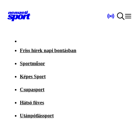
Friss hírek napi bontásban
Sportműsor
Képes Sport
Csupasport
Hátsó füves
Utánpótlássport