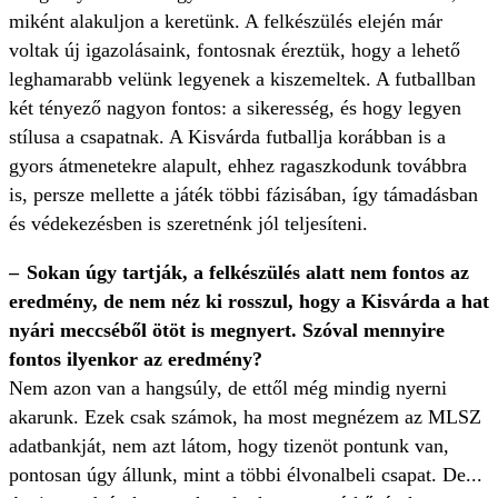
miként alakuljon a keretünk. A felkészülés elején már
voltak új igazolásaink, fontosnak éreztük, hogy a lehető
leghamarabb velünk legyenek a kiszemeltek. A futballban
két tényező nagyon fontos: a sikeresség, és hogy legyen
stílusa a csapatnak. A Kisvárda futballja korábban is a
gyors átmenetekre alapult, ehhez ragaszkodunk továbbra
is, persze mellette a játék többi fázisában, így támadásban
és védekezésben is szeretnénk jól teljesíteni.
– Sokan úgy tartják, a felkészülés alatt nem fontos az
eredmény, de nem néz ki rosszul, hogy a Kisvárda a hat
nyári meccséből ötöt is megnyert. Szóval mennyire
fontos ilyenkor az eredmény?
Nem azon van a hangsúly, de ettől még mindig nyerni
akarunk. Ezek csak számok, ha most megnézem az MLSZ
adatbankját, nem azt látom, hogy tizenöt pontunk van,
pontosan úgy állunk, mint a többi élvonalbeli csapat. De...