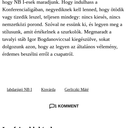
hogy NB I-esek maradjunk. Hogy indulhass a
Konferencialigában, negyediknek kell lenned, hogy ötödik
vagy tizedik leszel, teljesen mindegy: nincs kiesés, nincs
nemzetközi porond. Szóval ne essünk ki, és legyen meg a
stílusunk, amit értékelnek a szurkolók. Megmaradt a
tavalyi stáb Igor Bogdanoviccsal kiegészülve, sokat
dolgozunk azon, hogy az legyen az általános vélemény,
érdemes beszélni erről a csapatról.
labdarúgó NB I
Kisvárda
Gerliczki Máté
1 KOMMENT