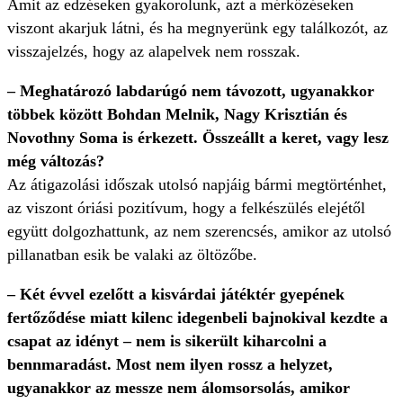
Amit az edzéseken gyakorolunk, azt a mérkőzéseken
viszont akarjuk látni, és ha megnyerünk egy találkozót, az
visszajelzés, hogy az alapelvek nem rosszak.
– Meghatározó labdarúgó nem távozott, ugyanakkor
többek között Bohdan Melnik, Nagy Krisztián és
Novothny Soma is érkezett. Összeállt a keret, vagy lesz
még változás?
Az átigazolási időszak utolsó napjáig bármi megtörténhet,
az viszont óriási pozitívum, hogy a felkészülés elejétől
együtt dolgozhattunk, az nem szerencsés, amikor az utolsó
pillanatban esik be valaki az öltözőbe.
– Két évvel ezelőtt a kisvárdai játéktér gyepének
fertőződése miatt kilenc idegenbeli bajnokival kezdte a
csapat az idényt – nem is sikerült kiharcolni a
bennmaradást. Most nem ilyen rossz a helyzet,
ugyanakkor az messze nem álomsorsolás, amikor