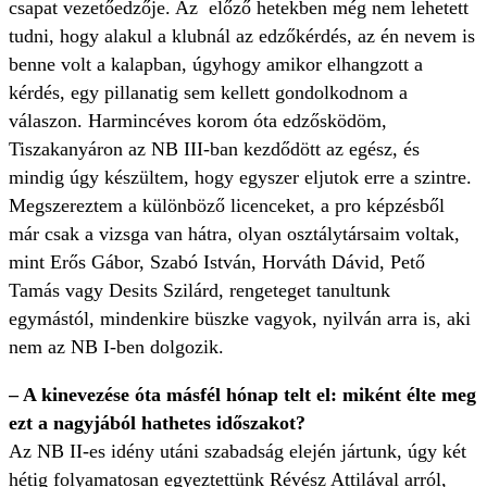
csapat vezetőedzője. Az előző hetekben még nem lehetett
tudni, hogy alakul a klubnál az edzőkérdés, az én nevem is
benne volt a kalapban, úgyhogy amikor elhangzott a
kérdés, egy pillanatig sem kellett gondolkodnom a
válaszon. Harmincéves korom óta edzősködöm,
Tiszakanyáron az NB III-ban kezdődött az egész, és
mindig úgy készültem, hogy egyszer eljutok erre a szintre.
Megszereztem a különböző licenceket, a pro képzésből
már csak a vizsga van hátra, olyan osztálytársaim voltak,
mint Erős Gábor, Szabó István, Horváth Dávid, Pető
Tamás vagy Desits Szilárd, rengeteget tanultunk
egymástól, mindenkire büszke vagyok, nyilván arra is, aki
nem az NB I-ben dolgozik.
– A kinevezése óta másfél hónap telt el: miként élte meg
ezt a nagyjából hathetes időszakot?
Az NB II-es idény utáni szabadság elején jártunk, úgy két
hétig folyamatosan egyeztettünk Révész Attilával arról,