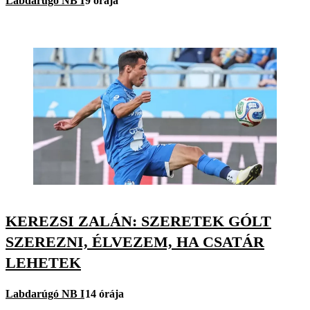
Labdarúgó NB I
9 órája
KEREZSI ZALÁN: SZERETEK GÓLT
SZEREZNI, ÉLVEZEM, HA CSATÁR
LEHETEK
Labdarúgó NB I
14 órája