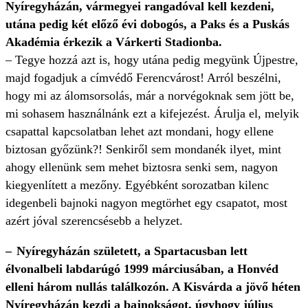
Nyíregyházán, vármegyei rangadóval kell kezdeni,
utána pedig két előző évi dobogós, a Paks és a Puskás
Akadémia érkezik a Várkerti Stadionba.
– Tegye hozzá azt is, hogy utána pedig megyünk Újpestre,
majd fogadjuk a címvédő Ferencvárost! Arról beszélni,
hogy mi az álomsorsolás, már a norvégoknak sem jött be,
mi sohasem használnánk ezt a kifejezést. Árulja el, melyik
csapattal kapcsolatban lehet azt mondani, hogy ellene
biztosan győzünk?! Senkiről sem mondanék ilyet, mint
ahogy ellenünk sem mehet biztosra senki sem, nagyon
kiegyenlített a mezőny. Egyébként sorozatban kilenc
idegenbeli bajnoki nagyon megtörhet egy csapatot, most
azért jóval szerencsésebb a helyzet.
– Nyíregyházán született, a Spartacusban lett
élvonalbeli labdarúgó 1999 márciusában, a Honvéd
elleni három nullás találkozón. A Kisvárda a jövő héten
Nyíregyházán kezdi a bajnokságot, úgyhogy július