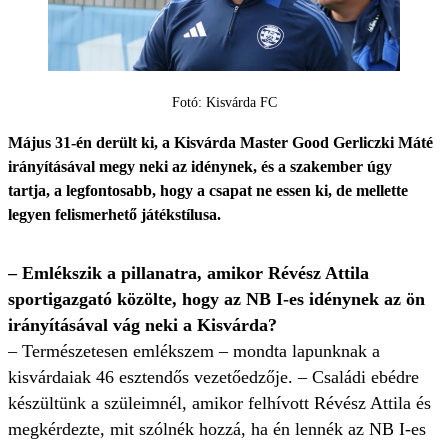
Fotó: Kisvárda FC
Május 31-én derült ki, a Kisvárda Master Good Gerliczki Máté
irányításával megy neki az idénynek, és a szakember úgy
tartja, a legfontosabb, hogy a csapat ne essen ki, de mellette
legyen felismerhető játékstílusa.
– Emlékszik a pillanatra, amikor Révész Attila
sportigazgató közölte, hogy az NB I-es idénynek az ön
irányításával vág neki a Kisvárda?
– Természetesen emlékszem – mondta lapunknak a
kisvárdaiak 46 esztendős vezetőedzője. – Családi ebédre
készültünk a szüleimnél, amikor felhívott Révész Attila és
megkérdezte, mit szólnék hozzá, ha én lennék az NB I-es