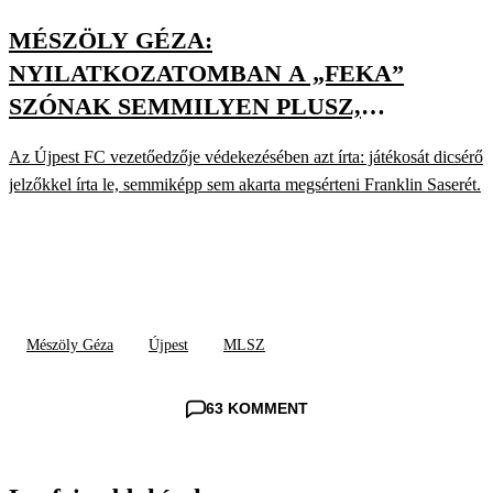
MÉSZÖLY GÉZA:
NYILATKOZATOMBAN A „FEKA”
SZÓNAK SEMMILYEN PLUSZ,
PEJORATIV TARTALMA NEM VOLT
Az Újpest FC vezetőedzője védekezésében azt írta: játékosát dicsérő
jelzőkkel írta le, semmiképp sem akarta megsérteni Franklin Saserét.
Mészöly Géza
Újpest
MLSZ
63 KOMMENT