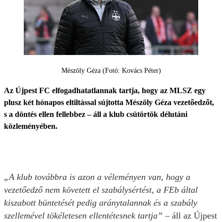
Mészöly Géza (Fotó: Kovács Péter)
Az Újpest FC elfogadhatatlannak tartja, hogy az MLSZ egy
plusz két hónapos eltiltással sújtotta Mészöly Géza vezetőedzőt,
s a döntés ellen fellebbez – áll a klub csütörtök délutáni
közleményében.
„A klub továbbra is azon a véleményen van, hogy a
vezetőedző nem követett el szabálysértést, a FEb által
kiszabott büntetését pedig aránytalannak és a szabály
szellemével tökéletesen ellentétesnek tartja”
– áll az Újpest