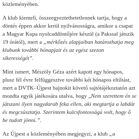
közleményében.
A klub kiemeli, összeegyeztethetetlennek tartja, hogy a
döntés éppen akkor kerül nyilvánosságra, amikor a csapat
a Magyar Kupa nyolcaddöntőjére készül (a Pakssal játszik
19 órától), mert a
„mérkőzés alapjaiban határozhatja meg
klubunk további hónapjait és az egész szezon
sikerességét”.
Mint ismert, Mészöly Géza azért kapott egy hónapos,
plusz fél évre felfüggesztve további két hónapos eltiltást,
mert a DVTK–Újpest bajnokit követő sajtótájékoztatón azt
mondta egyik játékosára utalva, hogy „
Nem szerettem én se
játszani ilyen nagydarab feka ellen, aki megtartja a labdát
és megcsúsztatja. Szerintem kulcsfontosságú volt, hogy ő
be tudott jönni.”.
Az Újpest a közleményében megjegyzi, a klub
„a