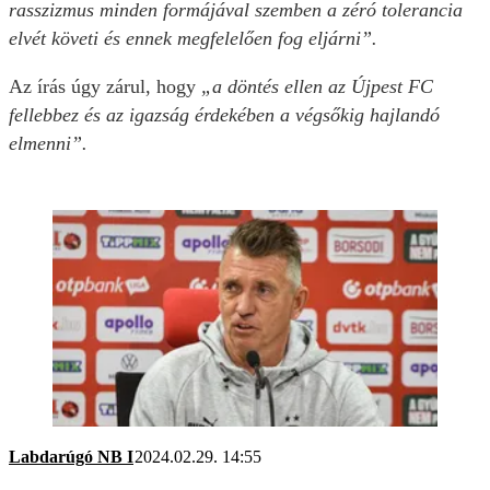
rasszizmus minden formájával szemben a zéró tolerancia
elvét követi és ennek megfelelően fog eljárni”.
Az írás úgy zárul, hogy
„a döntés ellen az Újpest FC
fellebbez és az igazság érdekében a végsőkig hajlandó
elmenni”.
Labdarúgó NB I
2024.02.29. 14:55