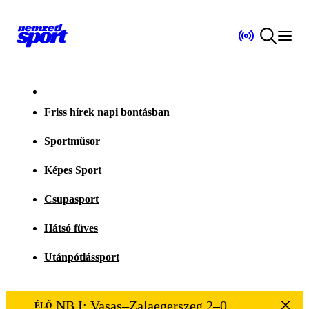
Friss hírek napi bontásban
Sportműsor
Képes Sport
Csupasport
Hátsó füves
Utánpótlássport
NB I: Vasas–Zalaegerszeg 2–0
ÉLŐ