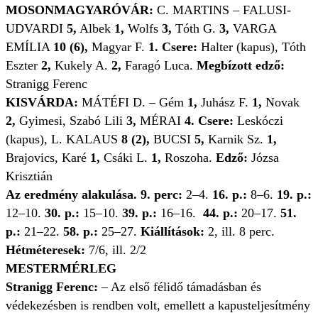
MOSONMAGYARÓVÁR:
C. MARTINS – FALUSI-
UDVARDI
5,
Albek
1,
Wolfs
3,
Tóth G.
3,
VARGA
EMÍLIA
10 (6),
Magyar F.
1. Csere:
Halter (kapus), Tóth
Eszter
2,
Kukely A.
2,
Faragó Luca.
Megbízott edző:
Stranigg Ferenc
KISVÁRDA:
MÁTÉFI D. – Gém
1,
Juhász F.
1,
Novak
2,
Gyimesi, Szabó Lili
3,
MÉRAI
4. Csere:
Leskóczi
(kapus), L. KALAUS
8 (2),
BUCSI
5,
Karnik Sz.
1,
Brajovics, Karé
1,
Csáki L.
1,
Roszoha.
Edző:
Józsa
Krisztián
Az eredmény alakulása. 9. perc:
2–4.
16. p.:
8–6.
19. p.:
12–10.
30. p.:
15–10.
39. p.:
16–16.
44. p.:
20–17.
51.
p.:
21–22.
58. p.:
25–27.
Kiállítások:
2, ill. 8 perc.
Hétméteresek:
7/6, ill. 2/2
MESTERMÉRLEG
Stranigg Ferenc:
– Az első félidő támadásban és
védekezésben is rendben volt, emellett a kapusteljesítmény