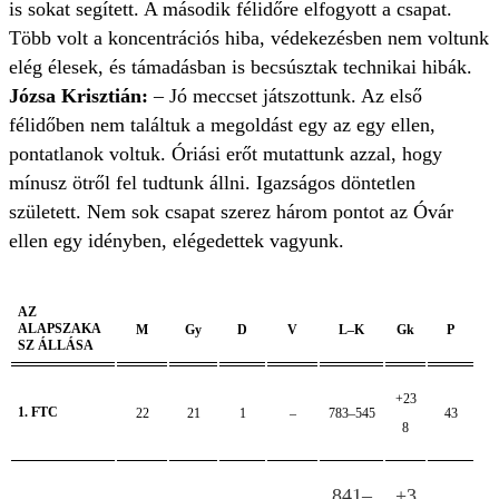
is sokat segített. A második félidőre elfogyott a csapat.
Több volt a koncentrációs hiba, védekezésben nem voltunk
elég élesek, és támadásban is becsúsztak technikai hibák.
Józsa Krisztián:
– Jó meccset játszottunk. Az első
félidőben nem találtuk a megoldást egy az egy ellen,
pontatlanok voltuk. Óriási erőt mutattunk azzal, hogy
mínusz ötről fel tudtunk állni. Igazságos döntetlen
született. Nem sok csapat szerez három pontot az Óvár
ellen egy idényben, elégedettek vagyunk.
AZ
ALAPSZAKA
M
Gy
D
V
L–K
Gk
P
SZ ÁLLÁSA
+23
1. FTC
22
21
1
–
783–545
43
8
841–
+3