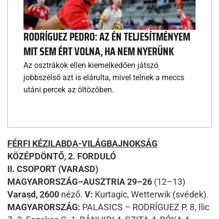
RODRÍGUEZ PEDRO: AZ ÉN TELJESÍTMÉNYEM
MIT SEM ÉRT VOLNA, HA NEM NYERÜNK
Az osztrákok ellen kiemelkedően játszó
jobbszélső azt is elárulta, mivel telnek a meccs
utáni percek az öltözőben.
FÉRFI KÉZILABDA-VILÁGBAJNOKSÁG
KÖZÉPDÖNTŐ, 2. FORDULÓ
II. CSOPORT (VARASD)
MAGYARORSZÁG–AUSZTRIA 29–26
(12–13)
Varasd, 2600
néző.
V:
Kurtagic, Wetterwik (svédek).
MAGYARORSZÁG:
PALASICS – RODRÍGUEZ P.
8,
Ilic