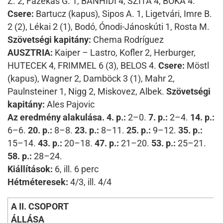
Z.
2,
Fazekas G.
1,
BÁNHIDI
4,
SZITA
4,
BÓKA
4.
Csere:
Bartucz (kapus), Sipos A.
1,
Ligetvári, Imre B.
2 (2),
Lékai
2 (1),
Bodó, Ónodi-Jánoskúti
1,
Rosta M.
Szövetségi kapitány:
Chema Rodríguez
AUSZTRIA:
Kaiper – Lastro, Kofler
2,
Herburger,
HUTECEK
4,
FRIMMEL
6 (3),
BELOS
4.
Csere:
Möstl
(kapus), Wagner
2,
Damböck
3 (1),
Mahr
2,
Paulnsteiner
1,
Nigg
2,
Miskovez, Albek.
Szövetségi
kapitány:
Ales Pajovic
Az eredmény alakulása. 4. p.:
2–0.
7. p.:
2–4.
14. p.:
6–6.
20. p.:
8–8.
23. p.:
8–11.
25. p.:
9–12.
35. p.:
15–14.
43. p.:
20–18.
47. p.:
21–20.
53. p.:
25–21.
58. p.:
28–24.
Kiállítások:
6, ill. 6 perc
Hétméteresek:
4/3, ill. 4/4
A II. CSOPORT
ÁLLÁSA