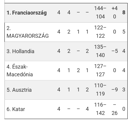
144–
+4
4
4
–
–
8
1. Franciaország
104
0
122–
2.
4
2
1
1
0
5
MAGYARORSZÁG
122
135–
4
2
–
2
–5
4
3. Hollandia
140
127–
4. Észak-
4
1
2
1
0
4
Macedónia
127
110–
4
1
1
2
–9
3
5. Ausztria
119
116–
–
4
–
–
4
0
6. Katar
142
26