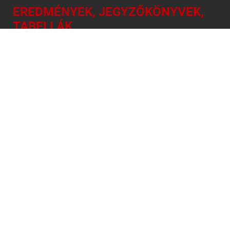
EREDMÉNYEK, JEGYZŐKÖNYVEK,
TABELLÁK
NAPI SPORTMŰSOR
INFORMÁCIÓ
A Nemzeti Sport Online kiadója a N.S. MÉDIA ÉS VAGYONKEZELŐ Kft. ©
Minden jog fenntartva