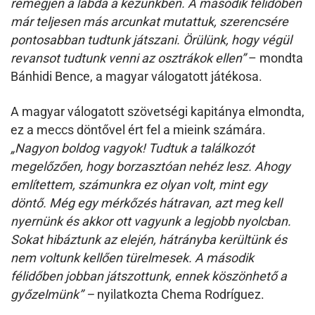
remegjen a labda a kezünkben. A második félidőben
már teljesen más arcunkat mutattuk, szerencsére
pontosabban tudtunk játszani. Örülünk, hogy végül
revansot tudtunk venni az osztrákok ellen”
– mondta
Bánhidi Bence, a magyar válogatott játékosa.
A magyar válogatott szövetségi kapitánya elmondta,
ez a meccs döntővel ért fel a mieink számára.
„Nagyon boldog vagyok! Tudtuk a találkozót
megelőzően, hogy borzasztóan nehéz lesz. Ahogy
említettem, számunkra ez olyan volt, mint egy
döntő. Még egy mérkőzés hátravan, azt meg kell
nyernünk és akkor ott vagyunk a legjobb nyolcban.
Sokat hibáztunk az elején, hátrányba kerültünk és
nem voltunk kellően türelmesek. A második
félidőben jobban játszottunk, ennek köszönhető a
győzelmünk” –
nyilatkozta Chema Rodríguez.