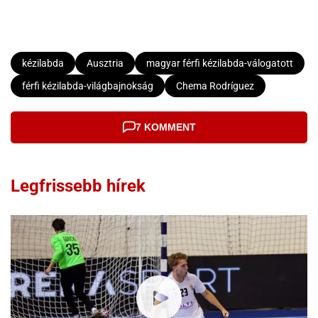
kézilabda
Ausztria
magyar férfi kézilabda-válogatott
férfi kézilabda-világbajnokság
Chema Rodríguez
7 KOMMENT
Legfrissebb hírek