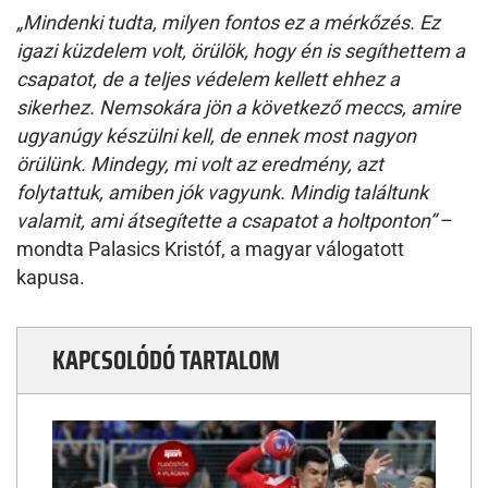
„Mindenki tudta, milyen fontos ez a mérkőzés. Ez
igazi küzdelem volt, örülök, hogy én is segíthettem a
csapatot, de a teljes védelem kellett ehhez a
sikerhez. Nemsokára jön a következő meccs, amire
ugyanúgy készülni kell, de ennek most nagyon
örülünk. Mindegy, mi volt az eredmény, azt
folytattuk, amiben jók vagyunk. Mindig találtunk
valamit, ami átsegítette a csapatot a holtponton”
–
mondta Palasics Kristóf, a magyar válogatott
kapusa.
KAPCSOLÓDÓ TARTALOM