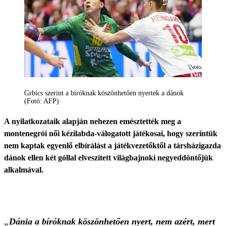
Grbics szerint a bíróknak köszönhetően nyertek a dánok
(Fotó: AFP)
A nyilatkozataik alapján nehezen emésztették meg a
montenegrói női kézilabda-válogatott játékosai, hogy szerintük
nem kaptak egyenlő elbírálást a játékvezetőktől a társházigazda
dánok ellen két góllal elveszített világbajnoki negyeddöntőjük
alkalmával.
„
Dánia a bíróknak köszönhetően nyert, nem azért, mert