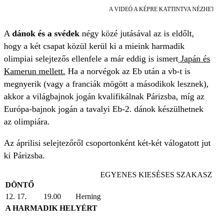
A VIDEÓ A KÉPRE KATTINTVA NÉZHET
A
dánok és a svédek
négy közé jutásával az is eldőlt,
hogy a két csapat közül kerül ki a mieink harmadik
olimpiai selejtezős ellenfele a már eddig is ismert
Japán és
Kamerun mellett.
Ha a norvégok az Eb után a vb-t is
megnyerik (vagy a franciák mögött a másodikok lesznek),
akkor a világbajnok jogán kvalifikálnak Párizsba, míg az
Európa-bajnok jogán a tavalyi Eb-2. dánok készülhetnek
az olimpiára.
Az áprilisi selejtezőről csoportonként két-két válogatott jut
ki Párizsba.
EGYENES KIESÉSES SZAKASZ
DÖNTŐ
12. 17.
19.00
Herning
A HARMADIK HELYÉRT