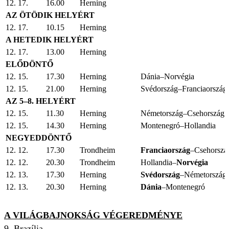
12. 17.
16.00
Herning
AZ ÖTÖDIK HELYÉRT
12. 17.
10.15
Herning
A HETEDIK HELYÉRT
12. 17.
13.00
Herning
ELŐDÖNTŐ
12. 15.
17.30
Herning
Dánia–Norvégia
12. 15.
21.00
Herning
Svédország–Franciaország
AZ 5–8. HELYÉRT
12. 15.
11.30
Herning
Németország–Csehország
12. 15.
14.30
Herning
Montenegró–Hollandia
NEGYEDDÖNTŐ
12. 12.
17.30
Trondheim
Franciaország
–Csehorszá
12. 12.
20.30
Trondheim
Hollandia–
Norvégia
12. 13.
17.30
Herning
Svédország
–Németország
12. 13.
20.30
Herning
Dánia
–Montenegró
A VILÁGBAJNOKSÁG VÉGEREDMÉNYE
9. Brazília