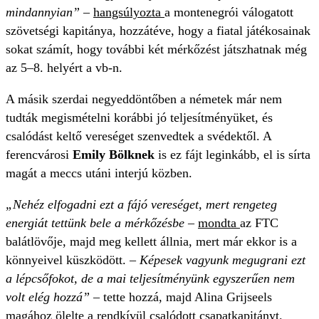
mindannyian”
–
hangsúlyozta
a montenegrói válogatott
szövetségi kapitánya, hozzátéve, hogy a fiatal játékosainak
sokat számít, hogy további két mérkőzést játszhatnak még
az 5–8. helyért a vb-n.
A másik szerdai negyeddöntőben a németek már nem
tudták megismételni korábbi jó teljesítményüket, és
csalódást keltő vereséget szenvedtek a svédektől. A
ferencvárosi
Emily Bölknek
is ez fájt leginkább, el is sírta
magát a meccs utáni interjú közben.
„Nehéz elfogadni
ezt a fájó
vereséget, mert rengeteg
energiát tettünk bele a mérkőzésbe
–
mondta
az FTC
balátlövője, majd meg kellett állnia, mert már ekkor is a
könnyeivel küszködött. –
Képesek vagyunk megugrani ezt
a lépcsőfokot, de a mai teljesítményünk egyszerűen nem
volt elég hozzá”
– tette hozzá, majd Alina Grijseels
magához ölelte a rendkívül csalódott csapatkapitányt.