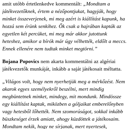
amit utóbb értetlenkedve kommentált:
„Mondtam a
játékvezetőknek, értem a nézőpontjukat, hagyják, hogy
minket összeverjenek, mi meg azért is kiállítást kapunk, ha
hozzá sem érünk senkihez. Ők csak a hajrában kapták az
egyetlen két percüket, mi meg már akkor jutottunk
heteshez, amikor a bírók már úgy vélhették, eldőlt a meccs.
Ennek ellenére nem tudtak minket megtörni.”
Bojana Popovics
nem akarta kommentálni az algériai
játékvezetők munkáját, inkább a saját játékosait méltatta.
„Világos volt, hogy nem nyerhetjük meg a mérkőzést. Nem
akarok egyes személyekről beszélni, mert mindig
megbüntetnek minket,
mindegy, mit mondunk. Mindössze
egy kiállítást kaptak, miközben a góljaikat emberelőnyben
vagy hetesből lőhették. Nem szomorúságot, sokkal inkább
büszkeséget érzek amiatt, ahogy küzdöttek a játékosaim.
Mondtam nekik, hogy ne sírjanak, mert nyertesek,