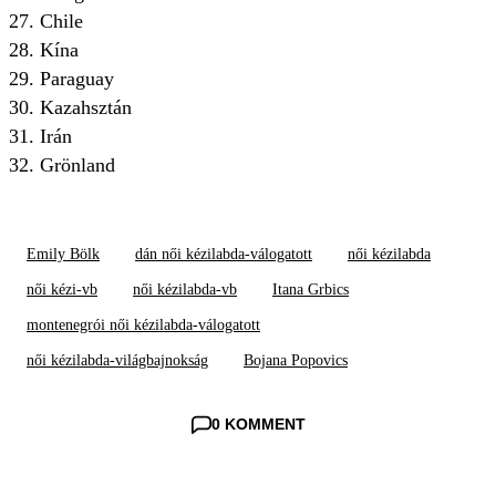
27. Chile
28. Kína
29. Paraguay
30. Kazahsztán
31. Irán
32. Grönland
Emily Bölk
dán női kézilabda-válogatott
női kézilabda
női kézi-vb
női kézilabda-vb
Itana Grbics
montenegrói női kézilabda-válogatott
női kézilabda-világbajnokság
Bojana Popovics
0 KOMMENT