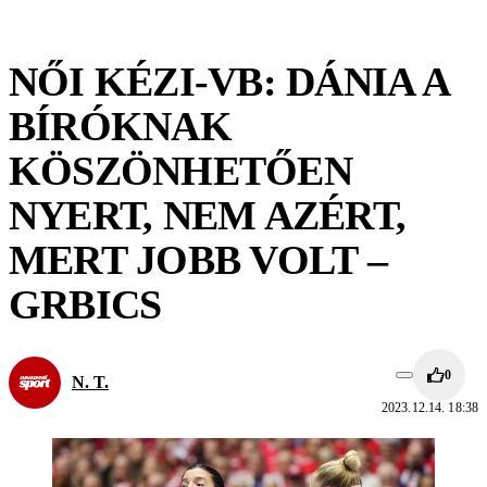
NŐI KÉZI-VB: DÁNIA A
BÍRÓKNAK
KÖSZÖNHETŐEN
NYERT, NEM AZÉRT,
MERT JOBB VOLT –
GRBICS
0
N. T.
2023.12.14. 18:38