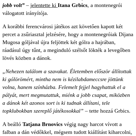
jobb volt”
–
jelentette ki
Itana Grbics
, a montenegrói
válogatott irányítója.
A korábbi ferencvárosi játékos azt követően kapott két
percet a zsűriasztal jelzésére, hogy a montenegróiak Dijana
Mugosa góljával újra feljöttek két gólra a hajrában,
ráadásul úgy tűnt, a meginduló szélsőt lökték a levegőben
lövés közben a dánok.
„Nehezen találom a szavakat. Életemben először állítottak
ki gólörömért, mintha nem is kézilabdameccsre jöttünk
volna, hanem színházba.
Felemelt fejjel hagyhattuk el a
pályát, mert megmutattuk, miénk a jobb csapat, miközben
a dánok két azonos sort is ki tudnak állítani, tele
topklubokban szereplő játékosokkal”
– tette hozzá Grbics.
A beálló
Tatjana Brnovics
végig nagy harcot vívott a
falban a dán védőkkel, mégsem tudott kiállítást kiharcolni,