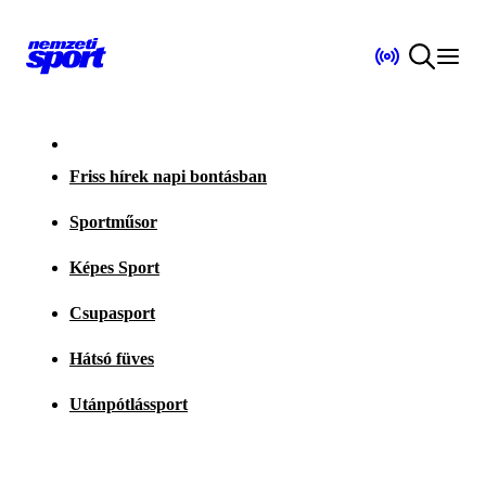
Friss hírek napi bontásban
Sportműsor
Képes Sport
Csupasport
Hátsó füves
Utánpótlássport