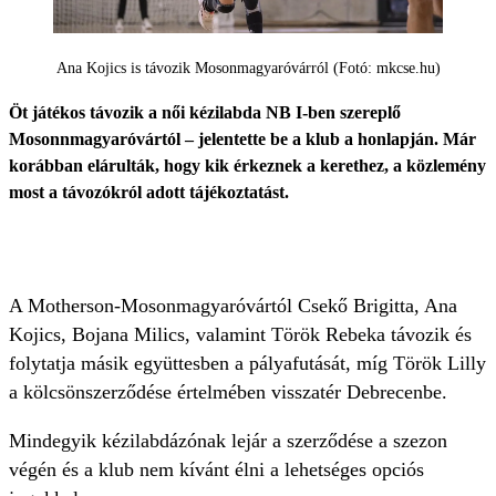
Ana Kojics is távozik Mosonmagyaróvárról (Fotó: mkcse.hu)
Öt játékos távozik a női kézilabda NB I-ben szereplő
Mosonnmagyaróvártól – jelentette be a klub a honlapján. Már
korábban elárulták, hogy kik érkeznek a kerethez, a közlemény
most a távozókról adott tájékoztatást.
A Motherson-Mosonmagyaróvártól Csekő Brigitta, Ana
Kojics, Bojana Milics, valamint Török Rebeka távozik és
folytatja másik együttesben a pályafutását, míg Török Lilly
a kölcsönszerződése értelmében visszatér Debrecenbe.
Mindegyik kézilabdázónak lejár a szerződése a szezon
végén és a klub nem kívánt élni a lehetséges opciós