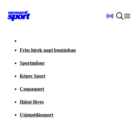
Friss hírek napi bontásban
Sportműsor
Képes Sport
Csupasport
Hátsó füves
Utánpótlássport