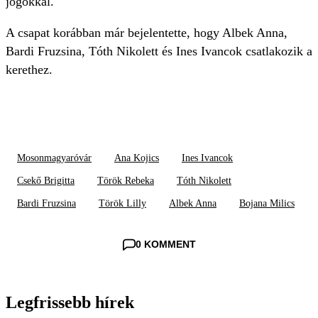
jogokkal.
A csapat korábban már bejelentette, hogy Albek Anna,
Bardi Fruzsina, Tóth Nikolett és Ines Ivancok csatlakozik a
kerethez.
Mosonmagyaróvár
Ana Kojics
Ines Ivancok
Csekő Brigitta
Török Rebeka
Tóth Nikolett
Bardi Fruzsina
Török Lilly
Albek Anna
Bojana Milics
0 KOMMENT
Legfrissebb hírek