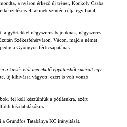
mondta, a nyáron érkező új tréner, Konkoly Csaba
képzeléseivel, akinek szintén célja egy fiatal,
, a győriekkel négyszeres bajnoknak, négyszeres
Ezután Székesfehérváron, Vácon, majd a német
a pedig a Gyöngyös férficsapatának
en a kiesés elől menekülő együttesből sikerült egy
, új kihívásra vágyott, ezért is volt vonzó
ok, fel kell készülniük a pótlásukra, ezért
földi kézilabdázókra.
i a Grundfos Tatabánya KC irányítását.