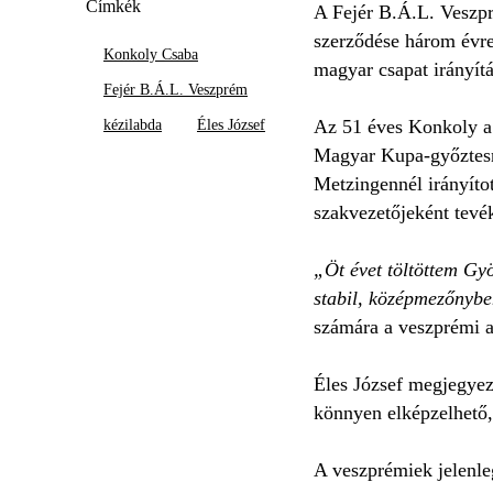
Címkék
A Fejér B.Á.L. Veszp
szerződése három évre 
Konkoly Csaba
magyar csapat irányítá
Fejér B.Á.L. Veszprém
Az 51 éves Konkoly a 
kézilabda
Éles József
Magyar Kupa-győztesn
Metzingennél irányíto
szakvezetőjeként tevé
„Öt évet töltöttem Gyö
stabil, középmezőnybe
számára a veszprémi a
Éles József megjegyezt
könnyen elképzelhető,
A veszprémiek jelenle