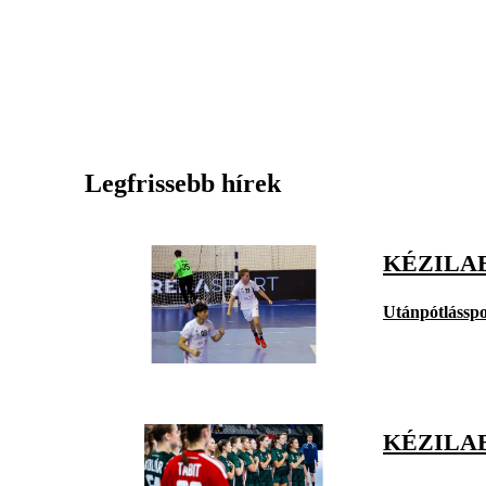
Legfrissebb hírek
KÉZILAB
Utánpótlásspo
KÉZILAB