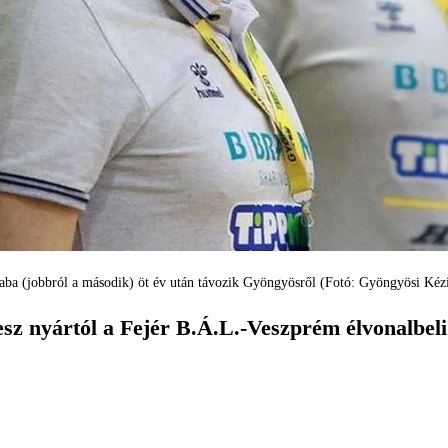
ba (jobbról a második) öt év után távozik Gyöngyösről (Fotó: Gyöngyösi Kéz
sz nyártól a Fejér B.Á.L.-Veszprém élvonalbeli