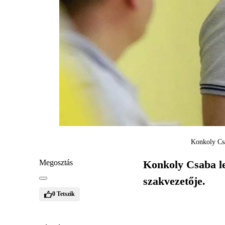
Konkoly Csa
Megosztás
Konkoly Csaba le
szakvezetője.
0
Tetszik