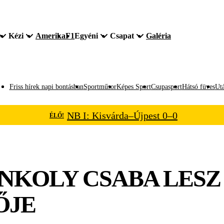
Kézi
Amerika
F1
Egyéni
Csapat
Galéria
Friss hírek napi bontásban
Sportműsor
Képes Sport
Csupasport
Hátsó füves
Utá
NB I: Kisvárda–Újpest 0–0
ÉLŐ!
KOLY CSABA LESZ A 
ŐJE