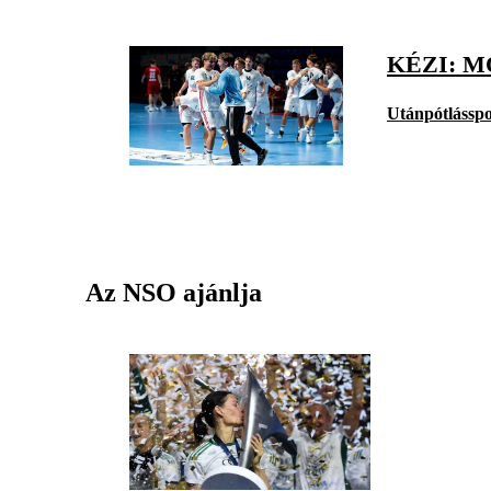
KÉZI: 
Utánpótlásspo
Az NSO ajánlja