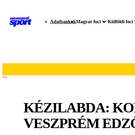
Adatbankok
Magyar foci
Külföldi foci
KÉZILABDA: KON
VESZPRÉM EDZ