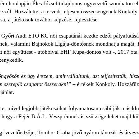
rém
honlapján Éles József tulajdonos-ügyvezető szombaton el
szól. Hozzátette, a terveik teljesen összecsengenek Konkoly el
sa, a játékosok további képzése, fejlesztése.
Győri Audi ETO KC női csapatánál kezdte edzői pályafutását
ek, valamint Bajnokok Ligája-döntősnek mondhatja magát. 
tt női együttest - utóbbival EHF Kupa-döntős volt -, 2017 ót
kenykedik.
ngyösön és úgy érezem, amit vállaltunk, azt teljesítettük, hisz
n szereplő csapatot összerakni”
– értékelt Konkoly. Hozzáfűzte
jánlat.
e, mivel legjobb játékosaikat folyamatosan csábítják más klub
 hogy a Fejér B.Á.L.-Veszprémnek is szüksége lehet majd kül
gi vezetőedzője, Tombor Csaba jövő nyáron távozik és átvesz