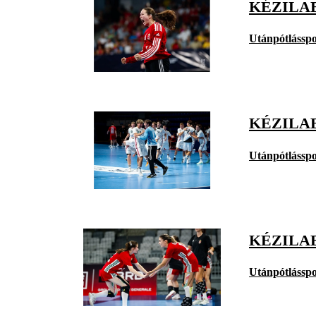
KÉZILA
Utánpótlásspo
KÉZILAB
Utánpótlásspo
KÉZILAB
Utánpótlásspo