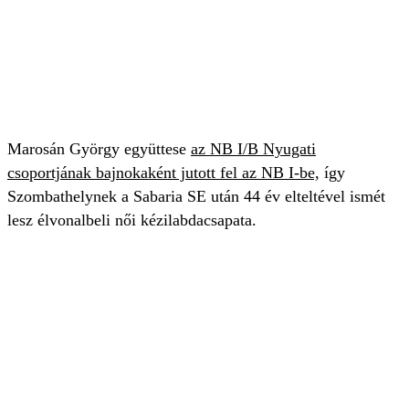
Marosán György együttese
az NB I/B Nyugati
csoportjának bajnokaként jutott fel az NB I-be,
így
Szombathelynek a Sabaria SE után 44 év elteltével ismét
lesz élvonalbeli női kézilabdacsapata.