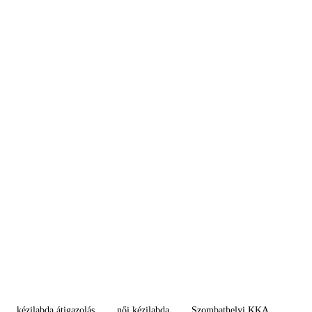
kézilabda átigazolás
női kézilabda
Szombathelyi KKA