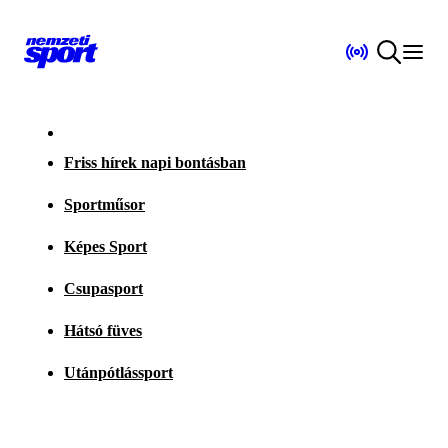
Friss hírek napi bontásban
Sportműsor
Képes Sport
Csupasport
Hátsó füves
Utánpótlássport