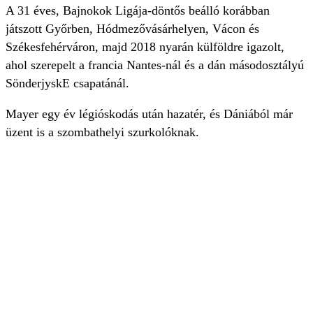
A 31 éves, Bajnokok Ligája-döntős beálló korábban
játszott Győrben, Hódmezővásárhelyen, Vácon és
Székesfehérváron, majd 2018 nyarán külföldre igazolt,
ahol szerepelt a francia Nantes-nál és a dán másodosztályú
SönderjyskE csapatánál.
Mayer egy év légióskodás után hazatér, és Dániából már
üzent is a szombathelyi szurkolóknak.