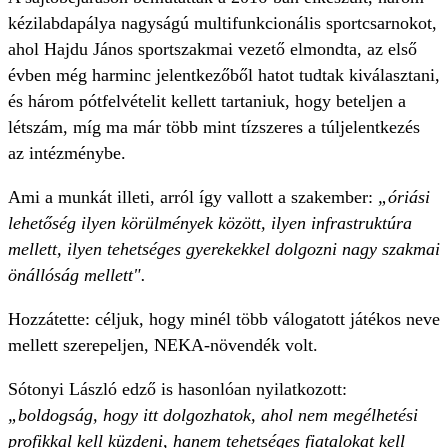
kézilabdapálya nagyságú multifunkcionális sportcsarnokot,
ahol Hajdu János sportszakmai vezető elmondta, az első
évben még harminc jelentkezőből hatot tudtak kiválasztani,
és három pótfelvételit kellett tartaniuk, hogy beteljen a
létszám, míg ma már több mint tízszeres a túljelentkezés
az intézménybe.
Ami a munkát illeti, arról így vallott a szakember:
„óriási
lehetőség ilyen körülmények között, ilyen infrastruktúra
mellett, ilyen tehetséges gyerekekkel dolgozni nagy szakmai
önállóság mellett".
Hozzátette: céljuk, hogy minél több válogatott játékos neve
mellett szerepeljen, NEKA-növendék volt.
Sótonyi László edző is hasonlóan nyilatkozott:
„boldogság, hogy itt dolgozhatok, ahol nem megélhetési
profikkal kell küzdeni, hanem tehetséges fiatalokat kell