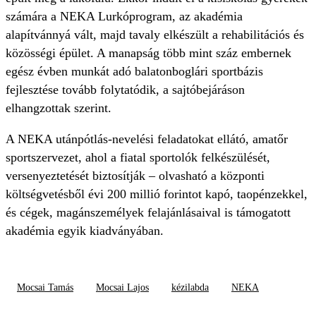
számára a NEKA Lurkóprogram, az akadémia
alapítvánnyá vált, majd tavaly elkészült a rehabilitációs és
közösségi épület. A manapság több mint száz embernek
egész évben munkát adó balatonboglári sportbázis
fejlesztése tovább folytatódik, a sajtóbejáráson
elhangzottak szerint.
A NEKA utánpótlás-nevelési feladatokat ellátó, amatőr
sportszervezet, ahol a fiatal sportolók felkészülését,
versenyeztetését biztosítják – olvasható a központi
költségvetésből évi 200 millió forintot kapó, taopénzekkel,
és cégek, magánszemélyek felajánlásaival is támogatott
akadémia egyik kiadványában.
Mocsai Tamás
Mocsai Lajos
kézilabda
NEKA