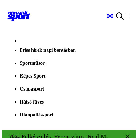
Friss hírek napi bontásban
Sportműsor
Képes Sport
Csupasport
Hátsó füves
Utánpótlássport
Felkészülés: Ferencváros–Real Madrid 1–2
VÉGE