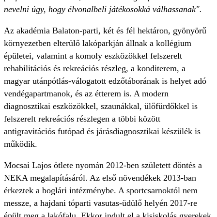
nevelni úgy, hogy élvonalbeli játékosokká válhassanak".
Az akadémia Balaton-parti, két és fél hektáron, gyönyörű
környezetben elterülő lakóparkján állnak a kollégium
épületei, valamint a komoly eszközökkel felszerelt
rehabilitációs és rekreációs részleg, a konditerem, a
magyar utánpótlás-válogatott edzőtáborának is helyet adó
vendégapartmanok, és az étterem is. A modern
diagnosztikai eszközökkel, szaunákkal, ülőfürdőkkel is
felszerelt rekreációs részlegen a többi között
antigravitációs futópad és járásdiagnosztikai készülék is
működik.
Mocsai Lajos ötlete nyomán 2012-ben született döntés a
NEKA megalapításáról. Az első növendékek 2013-ban
érkeztek a boglári intézménybe. A sportcsarnoktól nem
messze, a hajdani tóparti vasutas-üdülő helyén 2017-re
épült meg a lakófalu. Ekkor indult el a kisiskolás gyerekek