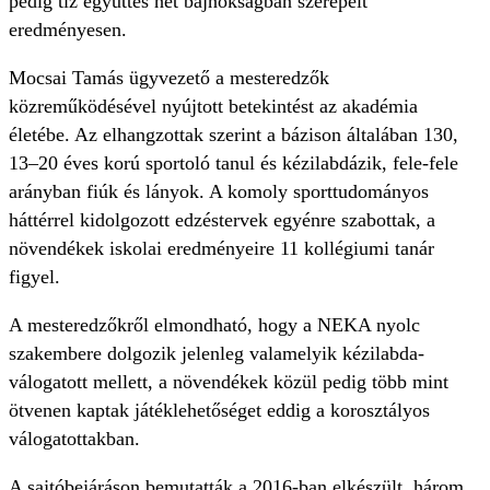
pedig tíz együttes hét bajnokságban szerepelt
eredményesen.
Mocsai Tamás ügyvezető a mesteredzők
közreműködésével nyújtott betekintést az akadémia
életébe. Az elhangzottak szerint a bázison általában 130,
13–20 éves korú sportoló tanul és kézilabdázik, fele-fele
arányban fiúk és lányok. A komoly sporttudományos
háttérrel kidolgozott edzéstervek egyénre szabottak, a
növendékek iskolai eredményeire 11 kollégiumi tanár
figyel.
A mesteredzőkről elmondható, hogy a NEKA nyolc
szakembere dolgozik jelenleg valamelyik kézilabda-
válogatott mellett, a növendékek közül pedig több mint
ötvenen kaptak játéklehetőséget eddig a korosztályos
válogatottakban.
A sajtóbejáráson bemutatták a 2016-ban elkészült, három