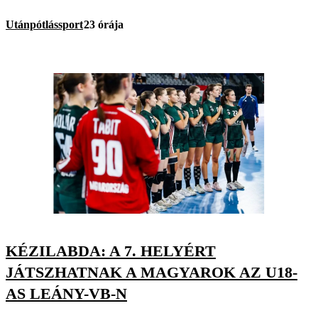
Utánpótlássport
23 órája
KÉZILABDA: A 7. HELYÉRT
JÁTSZHATNAK A MAGYAROK AZ U18-
AS LEÁNY-VB-N