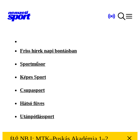
Friss hírek napi bontásban
Sportműsor
Képes Sport
Csupasport
Hátsó füves
Utánpótlássport
NB I: MTK–Puskás Akadémia 1–2
ÉLŐ