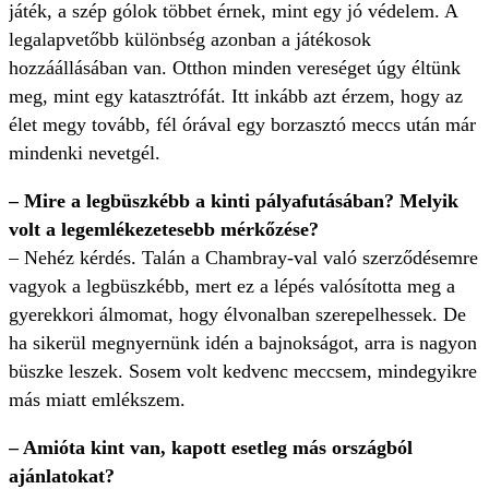
játék, a szép gólok többet érnek, mint egy jó védelem. A
legalapvetőbb különbség azonban a játékosok
hozzáállásában van. Otthon minden vereséget úgy éltünk
meg, mint egy katasztrófát. Itt inkább azt érzem, hogy az
élet megy tovább, fél órával egy borzasztó meccs után már
mindenki nevetgél.
– Mire a legbüszkébb a kinti pályafutásában? Melyik
volt a legemlékezetesebb mérkőzése?
– Nehéz kérdés. Talán a Chambray-val való szerződésemre
vagyok a legbüszkébb, mert ez a lépés valósította meg a
gyerekkori álmomat, hogy élvonalban szerepelhessek. De
ha sikerül megnyernünk idén a bajnokságot, arra is nagyon
büszke leszek. Sosem volt kedvenc meccsem, mindegyikre
más miatt emlékszem.
– Amióta kint van, kapott esetleg más országból
ajánlatokat?