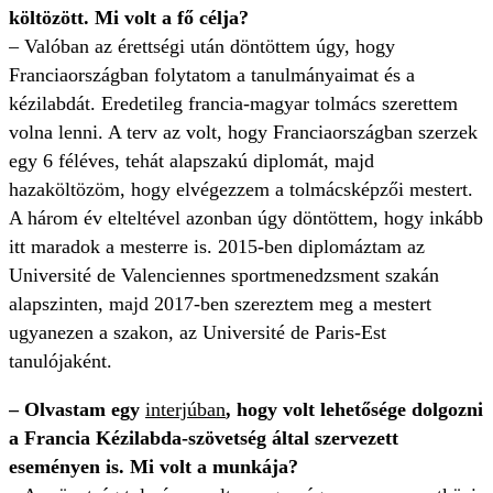
költözött. Mi volt a fő célja?
– Valóban az érettségi után döntöttem úgy, hogy
Franciaországban folytatom a tanulmányaimat és a
kézilabdát. Eredetileg francia-magyar tolmács szerettem
volna lenni. A terv az volt, hogy Franciaországban szerzek
egy 6 féléves, tehát alapszakú diplomát, majd
hazaköltözöm, hogy elvégezzem a tolmácsképzői mestert.
A három év elteltével azonban úgy döntöttem, hogy inkább
itt maradok a mesterre is. 2015-ben diplomáztam az
Université de Valenciennes sportmenedzsment szakán
alapszinten, majd 2017-ben szereztem meg a mestert
ugyanezen a szakon, az Université de Paris-Est
tanulójaként.
– Olvastam egy
interjúban
, hogy volt lehetősége dolgozni
a Francia Kézilabda-szövetség által szervezett
eseményen is. Mi volt a munkája?