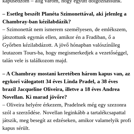
kapusedzőm – alig várom, hogy együtt dolgozhassunk.
– Esetleg beszélt Planéta Szimonettával, aki jelenleg a
Chambray-ban kézilabdázik?
– Szimonettát nem ismerem személyesen, de emlékszem,
játszottunk egymás ellen, amikor én a Fradiban, ő a
Győrben kézilabdázott. A jövő hónapban valószínűleg
leutazom Tours-ba, hogy megismerkedjek a vezetőséggel,
talán vele is találkozom majd.
– A Chambray mostani keretében három kapus van, az
egykori válogatott 34 éves Linda Pradel, a 38 éves
brazil Jacqueline Oliveira, illetve a 18 éves Andrea
Novellan. Ki marad jövőre?
– Oliveira helyére érkezem, Pradelnek még egy szezonra
szól a szerződése. Novellan leginkább a tartalékcsapattal
játszik, meg besegít az edzéseken, amikor valamelyik profi
kapus sérült.