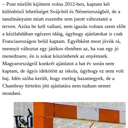
– Pont mielőtt kijöttem volna 2012-ben, kaptam két
különböző lehetőséget Svájcból és Németországból, de a
tanulmányaim miatt eszembe sem jutott változtatni a
terven. Azóta be kell vallani, nem igazán voltam szem előtt
a kézilabdában egészen idáig, úgyhogy ajánlatokat is csak
Franciaországon belül kaptam. Egyébként most jövök rá,
mennyit változtat egy játékos életében az, ha van egy jó
menedzsere, én is sokat köszönhetek az enyémnek.
Magyarországról konkrét ajánlatot a hat év során nem
kaptam, de úgyis idekötött az iskola, úgyhogy ez nem volt
baj. Idén szóba került, hogy esetleg hazamegyek, de a
Chambray hirtelen jött ajánlatára nem tudtam nemet
mondani.