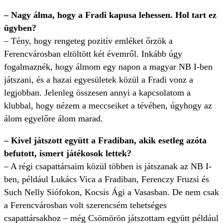
– Nagy álma, hogy a Fradi kapusa lehessen. Hol tart ez
ügyben?
– Tény, hogy rengeteg pozitív emléket őrzök a
Ferencvárosban eltöltött két évemről. Inkább úgy
fogalmaznék, hogy álmom egy napon a magyar NB I-ben
játszani, és a hazai egyesületek közül a Fradi vonz a
legjobban. Jelenleg összesen annyi a kapcsolatom a
klubbal, hogy nézem a meccseiket a tévében, úgyhogy az
álom egyelőre álom marad.
– Kivel játszott együtt a Fradiban, akik esetleg azóta
befutott, ismert játékosok lettek?
– A régi csapattársaim közül többen is játszanak az NB I-
ben, például Lukács Vica a Fradiban, Ferenczy Fruzsi és
Such Nelly Siófokon, Kocsis Ági a Vasasban. De nem csak
a Ferencvárosban volt szerencsém tehetséges
csapattársakhoz – még Csömörön játszottam együtt például