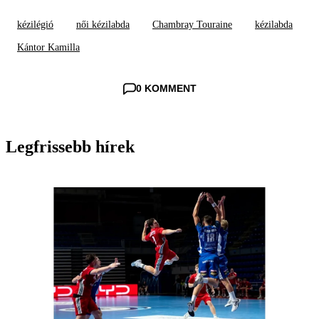
kézilégió
női kézilabda
Chambray Touraine
kézilabda
Kántor Kamilla
0 KOMMENT
Legfrissebb hírek