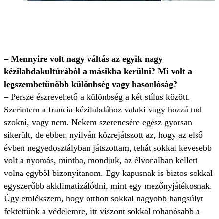
– Mennyire volt nagy váltás az egyik nagy
kézilabdakultúrából a másikba kerülni? Mi volt a
legszembetűnőbb különbség vagy hasonlóság?
– Persze észrevehető a különbség a két stílus között.
Szerintem a francia kézilabdához valaki vagy hozzá tud
szokni, vagy nem. Nekem szerencsére egész gyorsan
sikerült, de ebben nyilván közrejátszott az, hogy az első
évben negyedosztályban játszottam, tehát sokkal kevesebb
volt a nyomás, mintha, mondjuk, az élvonalban kellett
volna egyből bizonyítanom. Egy kapusnak is biztos sokkal
egyszerűbb akklimatizálódni, mint egy mezőnyjátékosnak.
Úgy emlékszem, hogy otthon sokkal nagyobb hangsúlyt
fektettünk a védelemre, itt viszont sokkal rohanósabb a