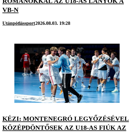
ROMÁNOKKAL AZ U18-AS LÁNYOK A
VB-N
Utánpótlássport
2026.08.03. 19:28
KÉZI: MONTENEGRÓ LEGYŐZÉSÉVEL
KÖZÉPDÖNTŐSEK AZ U18-AS FIÚK AZ