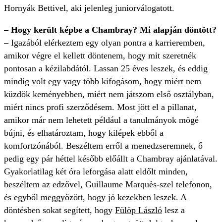
Hornyák Bettivel, aki jelenleg juniorválogatott.
– Hogy került képbe a Chambray? Mi alapján döntött?
– Igazából elérkeztem egy olyan pontra a karrieremben,
amikor végre el kellett döntenem, hogy mit szeretnék
pontosan a kézilabdától. Lassan 25 éves leszek, és eddig
mindig volt egy vagy több kifogásom, hogy miért nem
küzdök keményebben, miért nem játszom első osztályban,
miért nincs profi szerződésem. Most jött el a pillanat,
amikor már nem lehetett például a tanulmányok mögé
bújni, és elhatároztam, hogy kilépek ebből a
komfortzónából. Beszéltem erről a menedzseremnek, ő
pedig egy pár héttel később előállt a Chambray ajánlatával.
Gyakorlatilag két óra leforgása alatt eldőlt minden,
beszéltem az edzővel, Guillaume Marquès-szel telefonon,
és egyből meggyőzött, hogy jó kezekben leszek. A
döntésben sokat segített, hogy
Fülöp László
lesz a