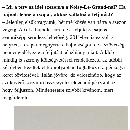
– Mi a terv az idei szezonra a Noisy-Le-Grand-nal? Ha
bajnok lenne a csapat, akkor vállalná a feljutást?
– Jelenleg elsők vagyunk, hét mérkőzés van hátra a szezon
végéig. A cél a bajnoki cím, de a feljutásra sajnos
semmiképp sem lesz lehetőség. 2011-ben is ez volt a
helyzet, a csapat megnyerte a bajnokságot, de a szövetség
nem engedélyezte a feljutást pénzhiány miatt. A klub
mindig is szerény költségvetéssel rendelkezett, az utóbbi
két évben kezdtek el komolyabban foglalkozni a pénzügyi
keret bővítésével. Talán jövőre, de valószínűbb, hogy az
azt követő szezonra összegyűlik elegendő pénz ahhoz,
hogy feljusson. Mindenesetre szívből kívánom, mert
megérdemli.