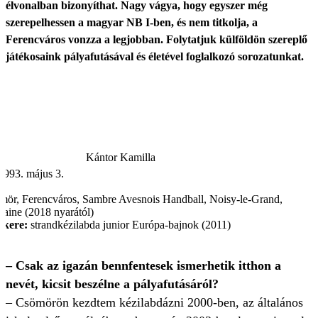
élvonalban bizonyíthat. Nagy vágya, hogy egyszer még
szerepelhessen a magyar NB I-ben, és nem titkolja, a
Ferencváros vonzza a legjobban. Folytatjuk külföldön szereplő
játékosaink pályafutásával és életével foglalkozó sorozatunkat.
Kántor Kamilla
993. május 3.
ör, Ferencváros, Sambre Avesnois Handball, Noisy-le-Grand,
aine (2018 nyarától)
ikere:
strandkézilabda junior Európa-bajnok (2011)
– Csak az igazán bennfentesek ismerhetik itthon a
nevét, kicsit beszélne a pályafutásáról?
– Csömörön kezdtem kézilabdázni 2000-ben, az általános