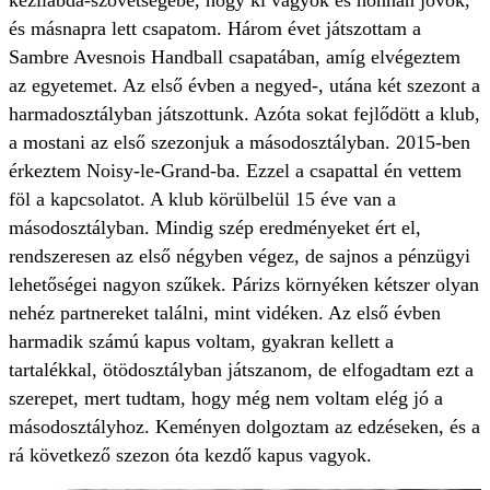
kézilabda-szövetségébe, hogy ki vagyok és honnan jövök,
és másnapra lett csapatom. Három évet játszottam a
Sambre Avesnois Handball csapatában, amíg elvégeztem
az egyetemet. Az első évben a negyed-, utána két szezont a
harmadosztályban játszottunk. Azóta sokat fejlődött a klub,
a mostani az első szezonjuk a másodosztályban. 2015-ben
érkeztem Noisy-le-Grand-ba. Ezzel a csapattal én vettem
föl a kapcsolatot. A klub körülbelül 15 éve van a
másodosztályban. Mindig szép eredményeket ért el,
rendszeresen az első négyben végez, de sajnos a pénzügyi
lehetőségei nagyon szűkek. Párizs környéken kétszer olyan
nehéz partnereket találni, mint vidéken. Az első évben
harmadik számú kapus voltam, gyakran kellett a
tartalékkal, ötödosztályban játszanom, de elfogadtam ezt a
szerepet, mert tudtam, hogy még nem voltam elég jó a
másodosztályhoz. Keményen dolgoztam az edzéseken, és a
rá következő szezon óta kezdő kapus vagyok.