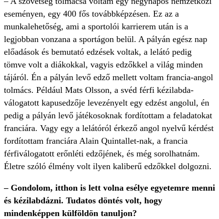
– A szövetség tolmácsa voltam egy négynapos nemzetközi
eseményen, egy 400 fős továbbképzésen. Ez az a
munkalehetőség, ami a sportolói karrierem után is a
legjobban vonzana a sportágon belül. A pályán egész nap
előadások és bemutató edzések voltak, a lelátó pedig
tömve volt a diákokkal, vagyis edzőkkel a világ minden
tájáról. Én a pályán levő edző mellett voltam francia-angol
tolmács. Például Mats Olsson, a svéd férfi kézilabda-
válogatott kapusedzője levezényelt egy edzést angolul, én
pedig a pályán levő játékosoknak fordítottam a feladatokat
franciára. Vagy egy a lelátóról érkező angol nyelvű kérdést
fordítottam franciára Alain Quintallet-nak, a francia
férfiválogatott erőnléti edzőjének, és még sorolhatnám.
Életre szóló élmény volt ilyen kaliberű edzőkkel dolgozni.
– Gondolom, itthon is lett volna esélye egyetemre menni
és kézilabdázni. Tudatos döntés volt, hogy
mindenképpen külföldön tanuljon?