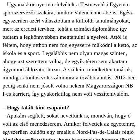
– Ugyanakkor nyertem felvételt a Testnevelési Egyetem
sportszervezői szakára, amikor Valenciennes-be is. Egész
egyszerűen azért választottam a külföldi tanulmányokat,
mert az eredeti tervhez, tehát a tolmácsdiplomához így
tudtam a legkönnyebben megtanulni a nyelvet. Attól is
féltem, hogy otthon nem fog egyszerre működni a kettő, az
iskola és a sport. Legalábbis nem olyan magas szinten,
ahogy azt szerettem volna, de egyik téren sem akartam
úgymond áldozatot hozni. A szüleim mindketten tanárok,
mindig is fontos volt számomra a továbbtanulás. 2012-ben
pedig senki nem jósolt volna nekem Magyarországon NB
I-es karriert, így gyakorlatilag nem volt veszítenivalóm.
– Hogy talált kint csapatot?
– Apukám segített, sokat nevettünk is, mondván, hogy ő
volt az első menedzserem. Amikor felvettek az egyetemre,
egyszerűen küldött egy emailt a Nord-Pas-de-Calais régió