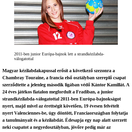
2011-ben junior Európa-bajnok lett a strandkézilabda-
válogatottal
Magyar kézilabdakapussal erősít a következő szezonra a
Chambray Touraine, a francia első osztályban szereplő csapat
szerződtette a jelenleg második ligában védő Kántor Kamillát. A
24 éves játékos fiatalon megfordult a Fradiban, a junior
strandkézilabda-válogatottal 2011-ben Európa-bajnokságot
nyert, majd mivel az érettségit követően, 19 évesen felvételt
nyert Valenciennes-be, úgy döntött, Franciaországban folytatja
a tanulmányait és a kézilabdát. Édesapja egy nap alatt szerzett
neki csapatot a negyedosztályban, jövőre pedig már az