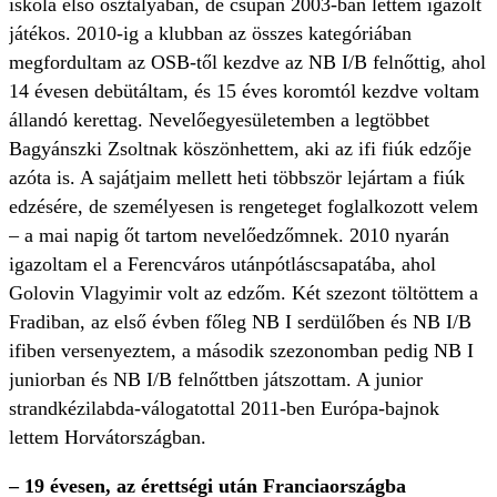
iskola első osztályában, de csupán 2003-ban lettem igazolt
játékos. 2010-ig a klubban az összes kategóriában
megfordultam az OSB-től kezdve az NB I/B felnőttig, ahol
14 évesen debütáltam, és 15 éves koromtól kezdve voltam
állandó kerettag. Nevelőegyesületemben a legtöbbet
Bagyánszki Zsoltnak köszönhettem, aki az ifi fiúk edzője
azóta is. A sajátjaim mellett heti többször lejártam a fiúk
edzésére, de személyesen is rengeteget foglalkozott velem
– a mai napig őt tartom nevelőedzőmnek. 2010 nyarán
igazoltam el a Ferencváros utánpótláscsapatába, ahol
Golovin Vlagyimir volt az edzőm. Két szezont töltöttem a
Fradiban, az első évben főleg NB I serdülőben és NB I/B
ifiben versenyeztem, a második szezonomban pedig NB I
juniorban és NB I/B felnőttben játszottam. A junior
strandkézilabda-válogatottal 2011-ben Európa-bajnok
lettem Horvátországban.
– 19 évesen, az érettségi után Franciaországba