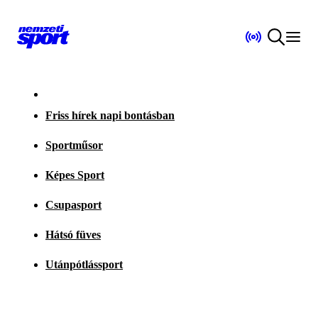
Friss hírek napi bontásban
Sportműsor
Képes Sport
Csupasport
Hátsó füves
Utánpótlássport