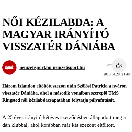
NŐI KÉZILABDA: A
MAGYAR IRÁNYÍTÓ
VISSZATÉR DÁNIÁBA
0
nemzetisport.hu nemzetisport.hu
2016.04.28. 21:48
Három Izlandon eltöltött szezon után Szölösi Patrícia a nyáron
visszatér Dániába, ahol a második vonalban szereplő TMS
Ringsted női kézilabdacsapatában folytatja pályafutását.
A 25 éves irányító kétéves szerződésben állapodott meg a
dán klubbal, ahol korábban már két szezont eltöltött.