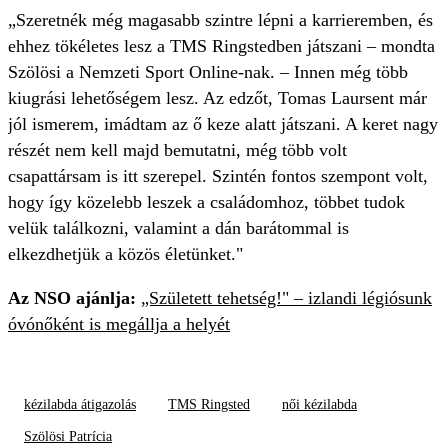
„Szeretnék még magasabb szintre lépni a karrieremben, és
ehhez tökéletes lesz a TMS Ringstedben játszani – mondta
Szölösi a Nemzeti Sport Online-nak. – Innen még több
kiugrási lehetőségem lesz. Az edzőt, Tomas Laursent már
jól ismerem, imádtam az ő keze alatt játszani. A keret nagy
részét nem kell majd bemutatni, még több volt
csapattársam is itt szerepel. Szintén fontos szempont volt,
hogy így közelebb leszek a családomhoz, többet tudok
velük találkozni, valamint a dán barátommal is
elkezdhetjük a közös életünket."
Az NSO ajánlja:
„Született tehetség!" – izlandi légiósunk
óvónőként is megállja a helyét
kézilabda átigazolás
TMS Ringsted
női kézilabda
Szölösi Patrícia