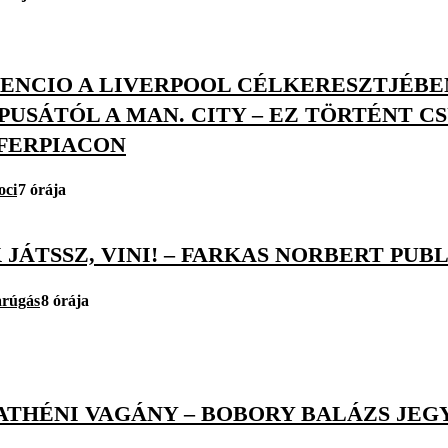
ENCIO A LIVERPOOL CÉLKERESZTJÉBEN
PUSÁTÓL A MAN. CITY – EZ TÖRTÉNT 
FERPIACON
oci
7 órája
 JÁTSSZ, VINI! – FARKAS NORBERT PUB
arúgás
8 órája
ATHÉNI VAGÁNY – BOBORY BALÁZS JEG