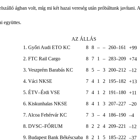
lszálló ágban volt, míg mi két hazai vereség után próbáltunk javítani. A
i együttes.
AZ ÁLLÁS
1. Győri Audi ETO KC
8
8
–
–
260–161
+99
2. FTC Rail Cargo
8
7
1
–
283–209
+74
3. Veszprém Barabás KC
8
5
–
3
200–212
–12
4. Váci NKSE
7
4
1
2
195–182
+13
5. ÉTV–Érdi VSE
7
4
1
2
191–180
+11
6. Kiskunhalas NKSE
8
4
1
3
207–227
–20
7. Alcoa Fehérvár KC
7
3
–
4
186–190
–4
8. DVSC–FÓRUM
8
2
2
4
209–221
–12
9. Budapest Bank Békéscsaba
8
2
1
5
185–222
–37