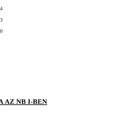
4
3
0
 AZ NB I-BEN