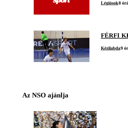
Légiósok
8 ór
FÉRFI K
Kézilabda
9 ó
Az NSO ajánlja