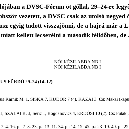
lójában a DVSC-Fórum öt góllal, 29–24-re legyőz
bbször vezetett, a DVSC csak az utolsó negyed ó
usz egyig tudott visszajönni, de a hajrá már a 
miatt kellett lecserélni a második félidőben, de 
NŐI KÉZILABDA NB I
NŐI KÉZILABDA NB I
 FÜRDŐ 29–24 (14–12)
us-Karnik M. 1, SISKA 7, KUDOR 7 (4), KAZAI 3.
Cs
: Makai (kap
. 1, SZALAI B. 3, Seric 1, Bogdanovics 4, ERDŐSI 10 (2).
Cs
: Futaki
: 7–4. 16. p.: 7–8. 23. p.: 13–11. 34. p.: 14–15. 45. p.: 23–19. 49. p.. 2