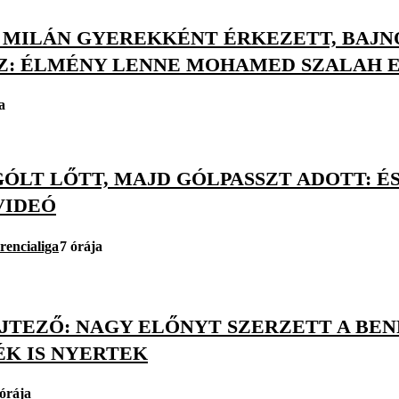
S MILÁN GYEREKKÉNT ÉRKEZETT, BAJ
Z: ÉLMÉNY LENNE MOHAMED SZALAH E
a
ÓLT LŐTT, MAJD GÓLPASSZT ADOTT: É
VIDEÓ
rencialiga
7 órája
JTEZŐ: NAGY ELŐNYT SZERZETT A BEN
ÉK IS NYERTEK
 órája