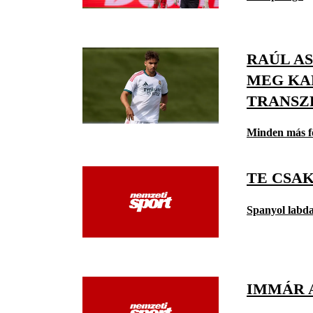
RAÚL AS
MEG KA
TRANSZ
Minden más f
TE CSAK
Spanyol labd
IMMÁR 