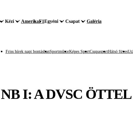
Kézi
Amerika
F1
Egyéni
Csapat
Galéria
Friss hírek napi bontásban
Sportműsor
Képes Sport
Csupasport
Hátsó füves
Utá
NB I: A DVSC ÖTTEL