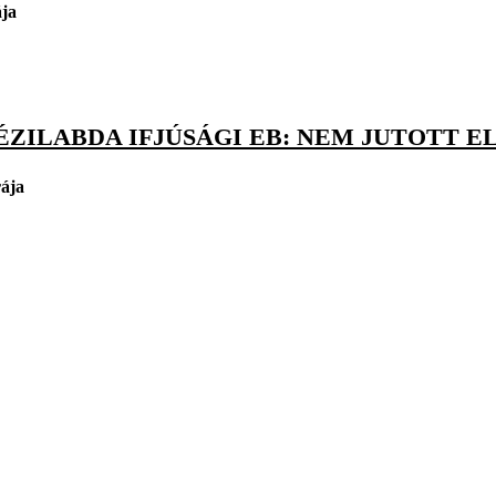
ája
ÉZILABDA IFJÚSÁGI EB: NEM JUTOTT 
rája