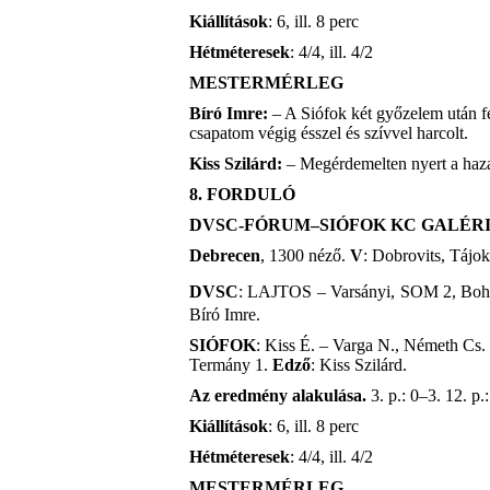
Kiállítások
: 6, ill. 8 perc
Hétméteresek
: 4/4, ill. 4/2
MESTERMÉRLEG
Bíró Imre:
– A Siófok két győzelem után fe
csapatom végig ésszel és szívvel harcolt.
Kiss Szilárd:
– Megérdemelten nyert a haza
8. FORDULÓ
DVSC-FÓRUM–SIÓFOK KC GALÉRIUS
Debrecen
, 1300 néző.
V
: Dobrovits, Tájok
DVSC
: LAJTOS
– Varsányi,
SOM 2, Boh
Bíró Imre.
SIÓFOK
: Kiss É. – Varga N., Németh Cs
Termány 1.
Edző
: Kiss Szilárd.
Az eredmény alakulása.
3. p.: 0–3. 12. p.
Kiállítások
: 6, ill. 8 perc
Hétméteresek
: 4/4, ill. 4/2
MESTERMÉRLEG