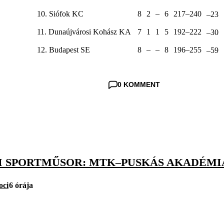
10. Siófok KC
8
2
–
6
217–240
–23
11. Dunaújvárosi Kohász KA
7
1
1
5
192–222
–30
12. Budapest SE
8
–
–
8
196–255
–59
0 KOMMENT
I SPORTMŰSOR: MTK–PUSKÁS AKADÉMIA
oci
6 órája