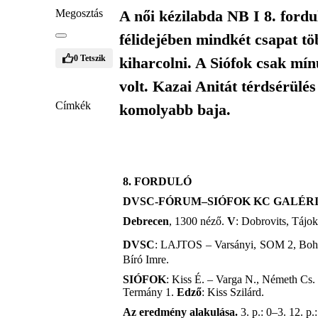
Megosztás
A női kézilabda NB I 8. fordu
félidejében mindkét csapat tö
0
Tetszik
kiharcolni. A Siófok csak mín
volt. Kazai Anitát térdsérülés 
Címkék
komolyabb baja.
8. FORDULÓ
DVSC-FÓRUM–SIÓFOK KC GALÉRIUS
Debrecen
, 1300 néző.
V
: Dobrovits, Tájok
DVSC
: LAJTOS
– Varsányi,
SOM 2, Boh
Bíró Imre.
SIÓFOK
: Kiss É. – Varga N., Németh Cs
Termány 1.
Edző
: Kiss Szilárd.
Az eredmény alakulása.
3. p.: 0–3. 12. p.