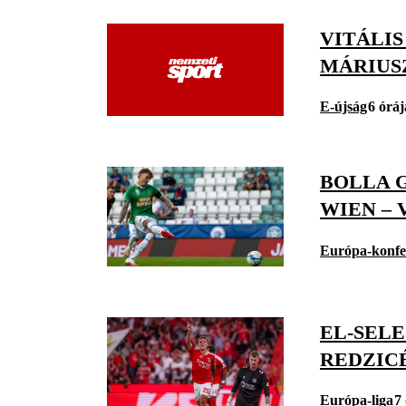
VITÁLI
MÁRIUS
E-újság
6 óráj
BOLLA G
WIEN – 
Európa-konfe
EL-SELE
REDZIC
Európa-liga
7