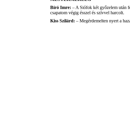
Bíró Imre:
– A Siófok két győzelem után fe
csapatom végig ésszel és szívvel harcolt.
Kiss Szilárd:
– Megérdemelten nyert a haza