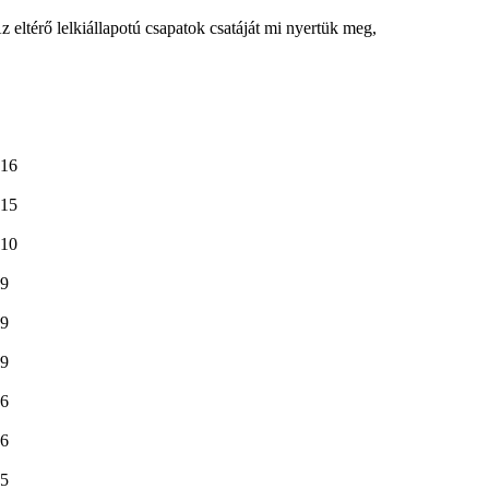
z eltérő lelkiállapotú csapatok csatáját mi nyertük meg,
16
15
10
9
9
9
6
6
5