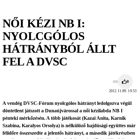
NŐI KÉZI NB I:
NYOLCGÓLOS
HÁTRÁNYBÓL ÁLLT
FEL A DVSC
0
2012.11.09. 19:53
A vendég DVSC-Fórum nyolcgólos hátrányt ledolgozva végül
döntetlent játszott a Dunaújvárossal a női kézilabda NB I
pénteki mérkőzésén. A több játékosát (Kazai Anita, Karnik
Szabina, Karalyos Orsolya) is nélkülöző hajdúsági együttes már
félidőre összeszedte a jelentős hátrányt, a második játékrészben