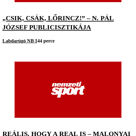
„CSIK, CSÁK, LŐRINCZ!” – N. PÁL
JÓZSEF PUBLICISZTIKÁJA
Labdarúgó NB I
44 perce
REÁLIS, HOGY A REAL IS – MALONYAI