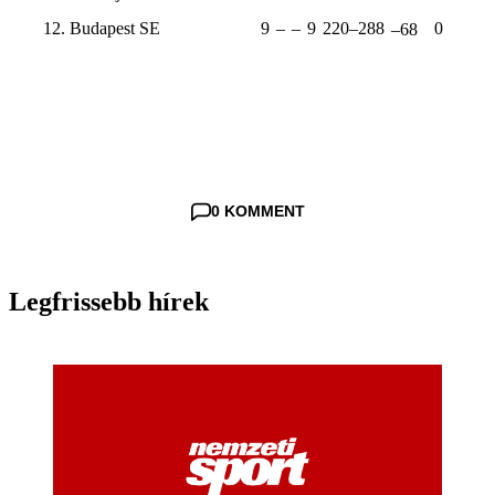
12. Budapest SE
9
–
–
9
220–288
0
–68
0 KOMMENT
Legfrissebb hírek