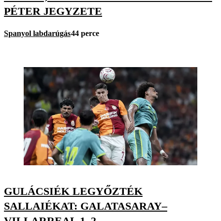
PÉTER JEGYZETE
Spanyol labdarúgás
44 perce
GULÁCSIÉK LEGYŐZTÉK
SALLAIÉKAT: GALATASARAY–
VILLARREAL 1–2