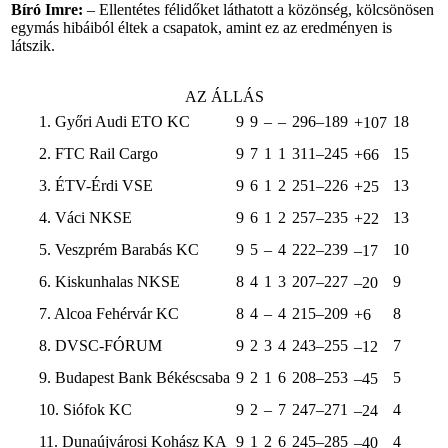
Bíró Imre:
– Ellentétes félidőket láthatott a közönség, kölcsönösen
egymás hibáiból éltek a csapatok, amint ez az eredményen is
látszik.
AZ ÁLLÁS
1. Győri Audi ETO KC
9
9
–
–
296–189
18
+107
2. FTC Rail Cargo
9
7
1
1
311–245
15
+66
3. ÉTV-Érdi VSE
9
6
1
2
251–226
13
+25
4. Váci NKSE
9
6
1
2
257–235
13
+22
5. Veszprém Barabás KC
9
5
–
4
222–239
10
–17
6. Kiskunhalas NKSE
8
4
1
3
207–227
9
–20
7. Alcoa Fehérvár KC
8
4
–
4
215–209
8
+6
8. DVSC-FÓRUM
9
2
3
4
243–255
7
–12
9. Budapest Bank Békéscsaba
9
2
1
6
208–253
5
–45
10. Siófok KC
9
2
–
7
247–271
4
–24
11. Dunaújvárosi Kohász KA
9
1
2
6
245–285
4
–40