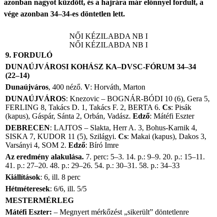
azonban nagyot küzdött, és a hajrára már előnnyel fordult, a
vége azonban 34–34-es döntetlen lett.
NŐI KÉZILABDA NB I
NŐI KÉZILABDA NB I
9. FORDULÓ
DUNAÚJVÁROSI KOHÁSZ KA–DVSC-FÓRUM 34–34
(22–14)
Dunaújváros
, 400 néző.
V
: Horváth, Marton
DUNAÚJVÁROS
: Knezovic – BOGNÁR-BÓDI 10 (6), Gera 5,
FERLING 8, Takács D. 1, Takács F. 2, BERTA 6.
Cs
: Pisák
(kapus), Gáspár, Sánta 2, Orbán, Vadász.
Edző
: Mátéfi Eszter
DEBRECEN
: LAJTOS – Slakta, Herr A. 3, Bohus-Karnik 4,
SISKA 7, KUDOR 11 (5), Szilágyi.
Cs
: Makai (kapus), Dakos 3,
Varsányi 4, SOM 2.
Edző
: Bíró Imre
Az eredmény alakulása.
7. perc: 5–3. 14. p.: 9–9. 20. p.: 15–11.
41. p.: 27–20. 48. p.: 29–26. 54. p.: 30–31. 58. p.: 34–33
Kiállítások
: 6, ill. 8 perc
Hétméteresek
: 6/6, ill. 5/5
MESTERMÉRLEG
Mátéfi Eszter:
– Megnyert mérkőzést „sikerült” döntetlenre