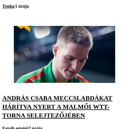
Tenisz
1 órája
ANDRÁS CSABA MECCSLABDÁKAT
HÁRÍTVA NYERT A MALMŐI WTT-
TORNA SELEJTEZŐJÉBEN
Egyéb egyéni
2 órája