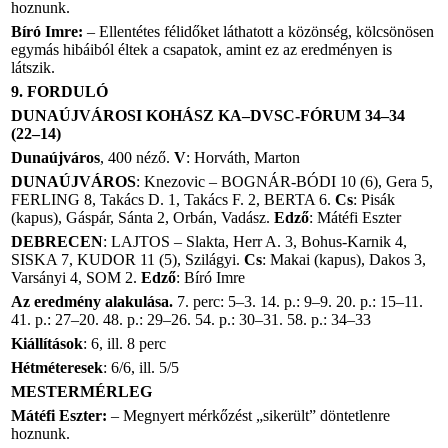
hoznunk.
Bíró Imre:
– Ellentétes félidőket láthatott a közönség, kölcsönösen
egymás hibáiból éltek a csapatok, amint ez az eredményen is
látszik.
9. FORDULÓ
DUNAÚJVÁROSI KOHÁSZ KA–DVSC-FÓRUM 34–34
(22–14)
Dunaújváros
, 400 néző.
V
: Horváth, Marton
DUNAÚJVÁROS
: Knezovic – BOGNÁR-BÓDI 10 (6), Gera 5,
FERLING 8, Takács D. 1, Takács F. 2, BERTA 6.
Cs
: Pisák
(kapus), Gáspár, Sánta 2, Orbán, Vadász.
Edző
: Mátéfi Eszter
DEBRECEN
: LAJTOS – Slakta, Herr A. 3, Bohus-Karnik 4,
SISKA 7, KUDOR 11 (5), Szilágyi.
Cs
: Makai (kapus), Dakos 3,
Varsányi 4, SOM 2.
Edző
: Bíró Imre
Az eredmény alakulása.
7. perc: 5–3. 14. p.: 9–9. 20. p.: 15–11.
41. p.: 27–20. 48. p.: 29–26. 54. p.: 30–31. 58. p.: 34–33
Kiállítások
: 6, ill. 8 perc
Hétméteresek
: 6/6, ill. 5/5
MESTERMÉRLEG
Mátéfi Eszter:
– Megnyert mérkőzést „sikerült” döntetlenre
hoznunk.