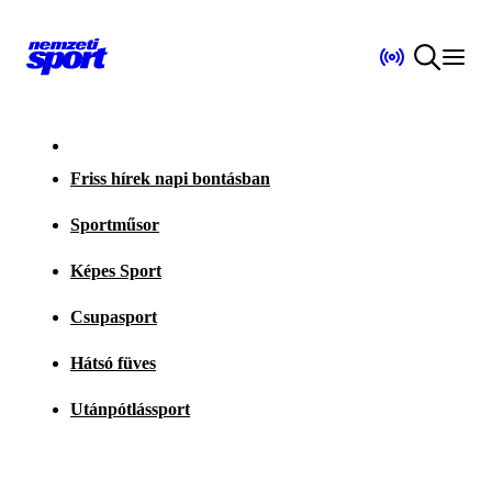
Friss hírek napi bontásban
Sportműsor
Képes Sport
Csupasport
Hátsó füves
Utánpótlássport