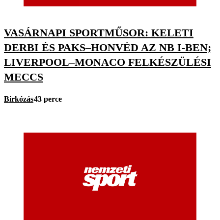
VASÁRNAPI SPORTMŰSOR: KELETI
DERBI ÉS PAKS–HONVÉD AZ NB I-BEN;
LIVERPOOL–MONACO FELKÉSZÜLÉSI
MECCS
Birkózás
43 perce