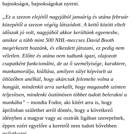
bajnokságot, bajnokságokat nyerni.
„Ez a szezon elejétől nagyjából januárig és utána február
közepétől a szezon végéig látszódott. A kettő között eltelt
időszak jó volt, nagyjából akkor kerültünk egyenesbe,
amikor a több mint 500 NHL-meccses David Booth
megérkezett hozzánk, és elkezdett játszani, ez pedig nem
véletlen. Előtte és utána nem tudtunk igazi, olajozott
csapatként funkcionálni, de az ő személyisége, karaktere,
munkamorálja, kiállása, amilyen súlyt képviselt az
öltözőben anélkül, hogy akárcsak felemelte volna a
hangját, mindenkit arra sarkallt, hogy magasabb szinten
teljesítsen, mindenki ösztönösen többet tudott belerakni a
munkába”
– mondta Fodor, aki kitért arra is, hogy
áprilisban születhet arról döntés, hogy a következő
idényben a magyar vagy az osztrák ligában szerepelnek,
éppen ezért egyelőre a keretről nem tudott bővebben
nyilatkozni.