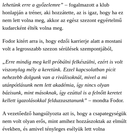
lehetünk erre a győzelemre”
– fogalmazott a klub
honlapján a tréner, aki hozzátette, az is igaz, hogy ha ez
nem lett volna meg, akkor az egész szezont egyértelmű
kudarcként élték volna meg.
Fodor kitért arra is, hogy edzői karrierje alatt a mostani
volt a legrosszabb szezon sérülések szempontjából,
„Erre mindig meg kell próbálni felkészülni, ezért is volt
viszonylag mély a keretünk. Ezzel kapcsolatban picit
nehezebb dolgunk van a riválisoknál, mivel a mi
utánpótlásunk nem lett akadémia, így nincs olyan
bázisunk, mint másoknak, így ezúttal is a felnőtt keretet
kellett igazolásokkal felduzzasztanunk”
– mondta Fodor.
A vezetőedző hangsúlyozta azt is, hogy a csapategységük
nem volt olyan erős, mint amihez hozzászoktak az elmúlt
években, és amivel tényleges esélyük lett volna