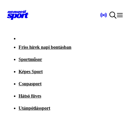
Friss hírek napi bontásban
Sportműsor
Képes Sport
Csupasport
Hátsó füves
Utánpótlássport