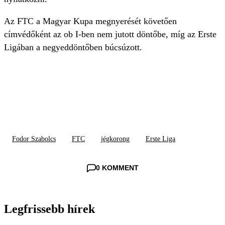
Az FTC a Magyar Kupa megnyerését követően
címvédőként az ob I-ben nem jutott döntőbe, míg az Erste
Ligában a negyeddöntőben búcsúzott.
Fodor Szabolcs
FTC
jégkorong
Erste Liga
0 KOMMENT
Legfrissebb hírek