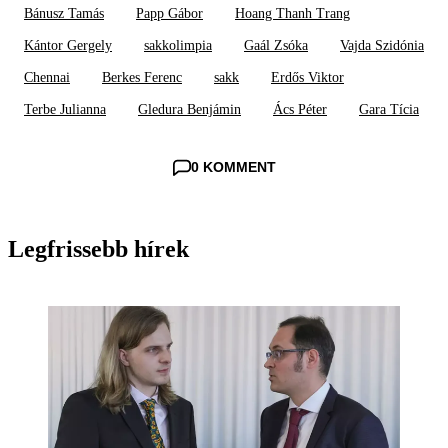
Bánusz Tamás
Papp Gábor
Hoang Thanh Trang
Kántor Gergely
sakkolimpia
Gaál Zsóka
Vajda Szidónia
Chennai
Berkes Ferenc
sakk
Erdős Viktor
Terbe Julianna
Gledura Benjámin
Ács Péter
Gara Tícia
0 KOMMENT
Legfrissebb hírek