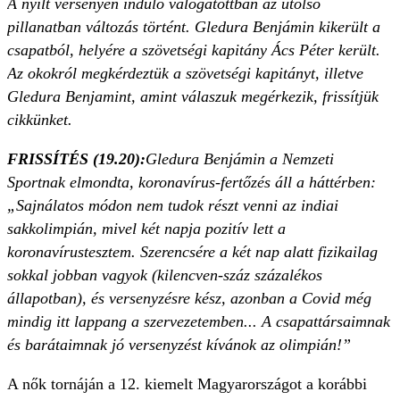
A nyílt versenyen induló válogatottban az utolsó
pillanatban változás történt. Gledura Benjámin kikerült a
csapatból, helyére a szövetségi kapitány Ács Péter került.
Az okokról megkérdeztük a szövetségi kapitányt, illetve
Gledura Benjamint, amint válaszuk megérkezik, frissítjük
cikkünket.
FRISSÍTÉS (19.20):
Gledura Benjámin a Nemzeti
Sportnak elmondta, koronavírus-fertőzés áll a háttérben:
„Sajnálatos módon nem tudok részt venni az indiai
sakkolimpián, mivel két napja pozitív lett a
koronavírustesztem. Szerencsére a két nap alatt fizikailag
sokkal jobban vagyok (kilencven-száz százalékos
állapotban), és versenyzésre kész, azonban a Covid még
mindig itt lappang a szervezetemben... A csapattársaimnak
és barátaimnak jó versenyzést kívánok az olimpián!”
A nők tornáján a 12. kiemelt Magyarországot a korábbi