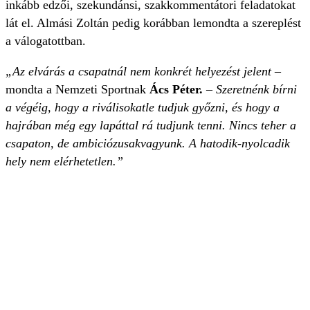
inkább edzői, szekundánsi, szakkommentátori feladatokat
lát el. Almási Zoltán pedig korábban lemondta a szereplést
a válogatottban.
„Az elvárás a csapatnál nem konkrét helyezést jelent
–
mondta a Nemzeti Sportnak
Ács Péter.
– Szeretnénk bírni
a végéig, hogy a riválisokatle tudjuk győzni, és hogy a
hajrában még egy lapáttal rá tudjunk tenni. Nincs teher a
csapaton, de ambiciózusakvagyunk. A hatodik-nyolcadik
hely nem elérhetetlen.”