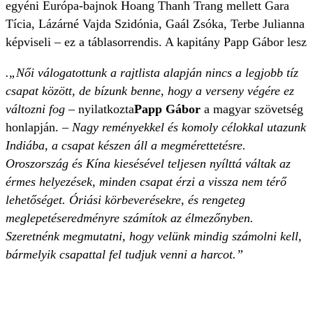
egyéni Európa-bajnok Hoang Thanh Trang mellett Gara
Tícia, Lázárné Vajda Szidónia, Gaál Zsóka, Terbe Julianna
képviseli – ez a táblasorrendis. A kapitány Papp Gábor lesz
.„Női válogatottunk a rajtlista alapján nincs a legjobb tíz
csapat között, de bízunk benne, hogy a verseny végére ez
változni fog
– nyilatkozta
Papp Gábor
a magyar szövetség
honlapján.
– Nagy reményekkel és komoly célokkal utazunk
Indiába, a csapat készen áll a megmérettetésre.
Oroszország és Kína kiesésével teljesen nyílttá váltak az
érmes helyezések, minden csapat érzi a vissza nem térő
lehetőséget. Óriási körbeverésekre, és rengeteg
meglepetéseredményre számítok az élmezőnyben.
Szeretnénk megmutatni, hogy velünk mindig számolni kell,
bármelyik csapattal fel tudjuk venni a harcot.”