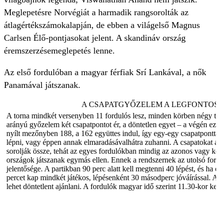
Meglepetésre Norvégiát a harmadik rangsorolták az
átlagértékszámokalapján, de ebben a világelső Magnus
Carlsen Élő-pontjasokat jelent. A skandináv ország
éremszerzésemeglepetés lenne.
Az első fordulóban a magyar férfiak Srí Lankával, a nők
Panamával játszanak.
A CSAPATGYŐZELEM A LEGFONTO
A torna mindkét versenyben 11 fordulós lesz, minden körben négy tá
arányú győzelem két csapatpontot ér, a döntetlen egyet – a végén ez
nyílt mezőnyben 188, a 162 együttes indul, így egy-egy csapatpontta
lépni, vagy éppen annak elmaradásávalhátra zuhanni. A csapatokat a 
sorolják össze, tehát az egyes fordulókban mindig az azonos vagy köz
országok játszanak egymás ellen. Ennek a rendszernek az utolsó fo
jelentősége. A partikban 90 perc alatt kell megtenni 40 lépést, és ha e
percet kap mindkét játékos, lépésenként 30 másodperc jóváírással. A
lehet döntetlent ajánlani. A fordulók magyar idő szerint 11.30-kor k