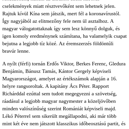
cselekmények miatt résztvevőként sem lehetnek jelen.
Rajtuk kívül Kína sem játszik, mert fél a koronavírustól.
Így nagyjából az elitmezőny fele nem ül asztalhoz. A
magyar válogatottaknak így sem lesz könnyű dolguk, és
igen komoly eredménynek számítana, ha valamelyik csapat
bejutna a legjobb tíz közé. Az éremszerzés földöntúli
bravúr lenne.
A nyílt (férfi) tornán Erdős Viktor, Berkes Ferenc, Gledura
Benjámin, Bánusz Tamás, Kántor Gergely képviseli
Magyarországot, amelyet az értékszámok alapján a 16.
helyre rangsoroltak. A kapitány Ács Péter. Rapport
Richárddal ezúttal sem tudott megegyezni a szövetség,
ráadásul a legjobb magyar nagymester a közeljövőben
minden valószínűség szerint Romániát képviseli majd.
Lékó Péterrel sem sikerült megállapodni, aki már több
mint két éve nem játszott klasszikus időbeosztású partit, és