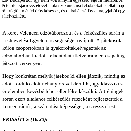
szik Budapesttől, így nem volt annyira egyszerű eljutni Indiába. A
Péter delegációvezetővel – aki szekundánsi feladatokat is ellát majd
tről, rögtön másfél órás késéssel, és dubai átszállással nagyjából egy
pia helyszínére.
A keret Velencén edzőtáborozott, és a felkészülés során a
Testnevelési Egyetem is segítséget nyújtott. A játékosok
külön csoportokban is gyakoroltak,elvégezték az
edzőtáborban kiadott feladatokat illetve minden csapattag
játszott versenyen.
Hogy konkrétan melyik játékos ki ellen játszik, mindig az
adott forduló előtt néhány órával derül ki, így klasszikus
értelemben kevésbé lehet ellenfélre készülni. A tréningek
során ezért általános felkészülés részeként fejlesztették a
koncentrációt, a számolási képességet, a stressztűrést.
FRISSÍTÉS (16.20):