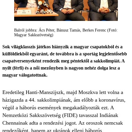
Balról jobbra: Ács Péter, Bánusz Tamás, Berkes Ferenc (Fotó:
Magyar Sakkszövetség)
Sok világklasszis játékos hiányzik a magyar csapatokból és a
külföldiekből egyaránt, de továbbra is a sportág legjelentősebb
csapatversenyeként rendezik meg péntektől a sakkolimpiát. A
nyílt (férfi) és a női mezőnyben is nagyon nehéz dolga lesz a
magyar válogatottnak.
Eredetileg Hanti-Manszijszk, majd Moszkva lett volna a
házigazda a 44. sakkolimpiának, ám előbb a koronavírus,
végül a háborús események megakadályozták ezt. A
Nemzetközi Sakkszövetség (FIDE) tavasszal Indiának
Chennainak adta a rendezési jogot. Az oroszok nemcsak
rendezőként, hanem az ukránok elleni háborús