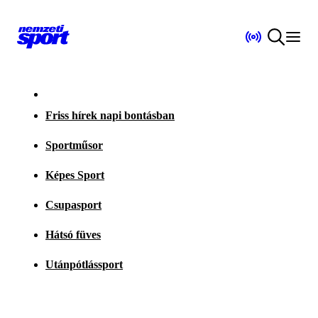
Friss hírek napi bontásban
Sportműsor
Képes Sport
Csupasport
Hátsó füves
Utánpótlássport