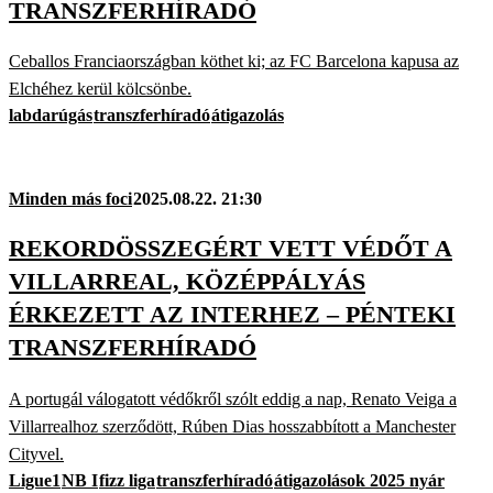
TRANSZFERHÍRADÓ
Ceballos Franciaországban köthet ki; az FC Barcelona kapusa az
Elchéhez kerül kölcsönbe.
labdarúgás
transzferhíradó
átigazolás
Minden más foci
2025.08.22. 21:30
REKORDÖSSZEGÉRT VETT VÉDŐT A
VILLARREAL, KÖZÉPPÁLYÁS
ÉRKEZETT AZ INTERHEZ – PÉNTEKI
TRANSZFERHÍRADÓ
A portugál válogatott védőkről szólt eddig a nap, Renato Veiga a
Villarrealhoz szerződött, Rúben Dias hosszabbított a Manchester
Cityvel.
Ligue1
NB I
fizz liga
transzferhíradó
átigazolások 2025 nyár