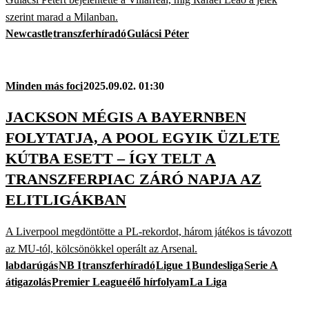
szerint marad a Milanban.
Newcastle
transzferhíradó
Gulácsi Péter
Minden más foci
2025.09.02. 01:30
JACKSON MÉGIS A BAYERNBEN
FOLYTATJA, A POOL EGYIK ÜZLETE
KÚTBA ESETT – ÍGY TELT A
TRANSZFERPIAC ZÁRÓ NAPJA AZ
ELITLIGÁKBAN
A Liverpool megdöntötte a PL-rekordot, három játékos is távozott
az MU-tól, kölcsönökkel operált az Arsenal.
labdarúgás
NB I
transzferhíradó
Ligue 1
Bundesliga
Serie A
átigazolás
Premier League
élő hírfolyam
La Liga