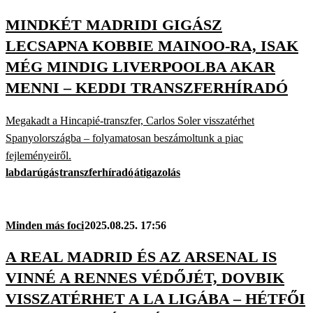
MINDKÉT MADRIDI GIGÁSZ
LECSAPNA KOBBIE MAINOO-RA, ISAK
MÉG MINDIG LIVERPOOLBA AKAR
MENNI – KEDDI TRANSZFERHÍRADÓ
Megakadt a Hincapié-transzfer, Carlos Soler visszatérhet
Spanyolországba – folyamatosan beszámoltunk a piac
fejleményeiről.
labdarúgás
transzferhíradó
átigazolás
Minden más foci
2025.08.25. 17:56
A REAL MADRID ÉS AZ ARSENAL IS
VINNÉ A RENNES VÉDŐJÉT, DOVBIK
VISSZATÉRHET A LA LIGÁBA – HÉTFŐI