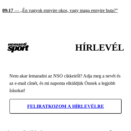
09:17
— „Én vagyok ennyire okos, vagy maga ennyire buta?”
HÍRLEVÉL
Nem akar lemaradni az NSO cikkeiről? Adja meg a nevét és
az e-mail címét, és mi naponta elküldjük Önnek a legjobb
írásokat!
FELIRATKOZOM A HÍRLEVÉLRE