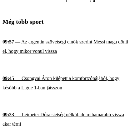
1
/
4
Még több sport
09:57
— Az argentin szövetségi elnök szerint Messi maga dönti
el, hogy mikor vonul vissza
09:45
— Csongvai Áron kilépett a komfortzónájából, hogy
később a Ligue 1-ban játsszon
09:23
— Leimeter Dóra sietség nélkül, de mihamarabb vissza
akar térni