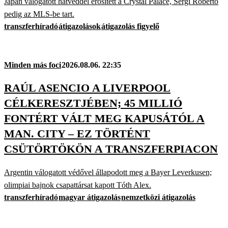
Japán válogatott hátvéddel erősített a Crystal Palace, Sergi Roberto
pedig az MLS-be tart.
transzferhíradó
átigazolások
átigazolás figyelő
Minden más foci
2026.08.06. 22:35
RAÚL ASENCIO A LIVERPOOL
CÉLKERESZTJÉBEN; 45 MILLIÓ
FONTÉRT VÁLT MEG KAPUSÁTÓL A
MAN. CITY – EZ TÖRTÉNT
CSÜTÖRTÖKÖN A TRANSZFERPIACON
Argentin válogatott védővel állapodott meg a Bayer Leverkusen;
olimpiai bajnok csapattársat kapott Tóth Alex.
transzferhíradó
magyar átigazolás
nemzetközi átigazolás