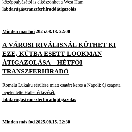
középpályásától is elköszönhet a West Ham.
labdarúgás
transzferhíradó
átigazolás
Minden más foci
2025.08.18. 22:00
A VÁROSI RIVÁLISNÁL KÖTHET KI
EZE, KÚTBA ESETT LOOKMAN
ÁTIGAZOLÁSA – HÉTFŐI
TRANSZFERHÍRADÓ
Romelu Lukaku sérülése miatt csatárt keres a Napoli; új csapata
bejelentette Haller érkezését.
labdarúgás
transzferhíradó
átigazolás
Minden más foci
2025.08.15. 22:30