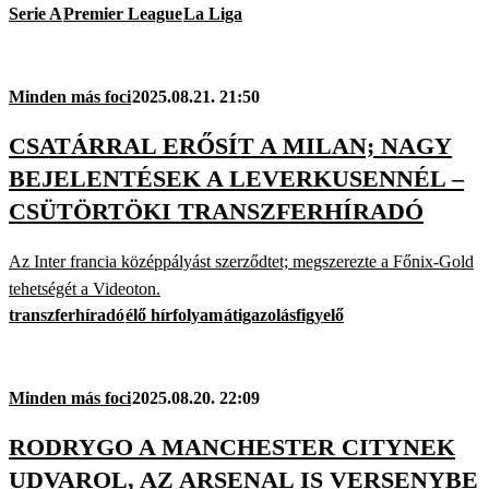
Serie A
Premier League
La Liga
Minden más foci
2025.08.21. 21:50
CSATÁRRAL ERŐSÍT A MILAN; NAGY
BEJELENTÉSEK A LEVERKUSENNÉL –
CSÜTÖRTÖKI TRANSZFERHÍRADÓ
Az Inter francia középpályást szerződtet; megszerezte a Főnix-Gold
tehetségét a Videoton.
transzferhíradó
élő hírfolyam
átigazolásfigyelő
Minden más foci
2025.08.20. 22:09
RODRYGO A MANCHESTER CITYNEK
UDVAROL, AZ ARSENAL IS VERSENYBE