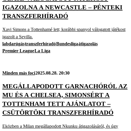
IGAZOLNA A NEWCASTLE – PÉNTEKI
TRANSZFERHÍRADÓ
Xavi Simons a Tottenhamé lett; korábbi spanyol válogatott játékost
igazolt a Sevilla.
labdarúgás
transzferhíradó
Bundesliga
átigazolás
Premier League
La Liga
Minden más foci
2025.08.28. 20:30
MEGÁLLAPODOTT GARNACHÓRÓL AZ
MU ÉS A CHELSEA, SIMONSÉRT A
TOTTENHAM TETT AJÁNLATOT –
CSÜTÖRTÖKI TRANSZFERHÍRADÓ
Eközben a Milan megállapodott Nkunku átigazolásáról, és úgy