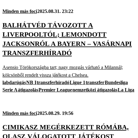
Minden más foci
2025.08.31. 23:22
BALHÁTVÉD TÁVOZOTT A
LIVERPOOLTÓL; LEMONDOTT
JACKSONRÓL A BAYERN – VASÁRNAPI
TRANSZFERHÍRADÓ
Asensio Törökországba tart; nagy mozgás várható a Milannál;
kölcsönből rendelt vissza játékost a Chelsea.
labdarúgás
NB I
transzferhíradó
Ligue 1
transzfer
Bundesliga
Serie A
átigazolás
Premier League
nemzetközi átigazolás
La Liga
Minden más foci
2025.08.29. 19:56
CIMIKASZ MEGÉRKEZETT RÓMÁBA,
OLASZ VÁLOGATOTT JÁTÉKOST