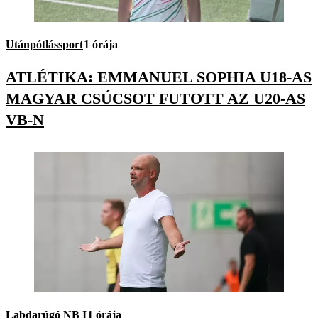
Utánpótlássport
1 órája
ATLÉTIKA: EMMANUEL SOPHIA U18-AS
MAGYAR CSÚCSOT FUTOTT AZ U20-AS
VB-N
Labdarúgó NB I
1 órája