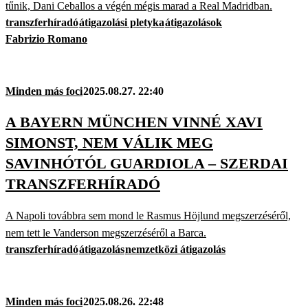
tűnik, Dani Ceballos a végén mégis marad a Real Madridban.
transzferhíradó
átigazolási pletyka
átigazolások
Fabrizio Romano
Minden más foci
2025.08.27. 22:40
A BAYERN MÜNCHEN VINNÉ XAVI
SIMONST, NEM VÁLIK MEG
SAVINHÓTÓL GUARDIOLA – SZERDAI
TRANSZFERHÍRADÓ
A Napoli továbbra sem mond le Rasmus Höjlund megszerzéséről,
nem tett le Vanderson megszerzéséről a Barca.
transzferhíradó
átigazolás
nemzetközi átigazolás
Minden más foci
2025.08.26. 22:48