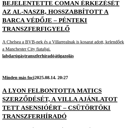
BEJELENTETTE COMAN ÉRKEZÉSÉT
AZ AL-NASZR, HOSSZABBÍTOTT A
BARCA VÉDŐJE – PÉNTEKI
TRANSZFERFIGYELŐ
A Chelsea a BVB-nek és a Villarrealnak is kosarat adott, kelendőek
a Manchester City fiataljai.
labdarúgás
transzferhíradó
átigazolás
Minden más foci
2025.08.14. 20:27
A LYON FELBONTOTTA MATICS
SZERZŐDÉSÉT, A VILLA AJÁNLATOT
TETT ASENSIÓÉRT – CSÜTÖRTÖKI
TRANSZFERHÍRADÓ