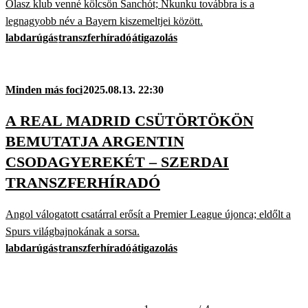
Olasz klub venné kölcsön Sanchót; Nkunku továbbra is a
legnagyobb név a Bayern kiszemeltjei között.
labdarúgás
transzferhíradó
átigazolás
Minden más foci
2025.08.13. 22:30
A REAL MADRID CSÜTÖRTÖKÖN
BEMUTATJA ARGENTIN
CSODAGYEREKÉT – SZERDAI
TRANSZFERHÍRADÓ
Angol válogatott csatárral erősít a Premier League újonca; eldőlt a
Spurs világbajnokának a sorsa.
labdarúgás
transzferhíradó
átigazolás