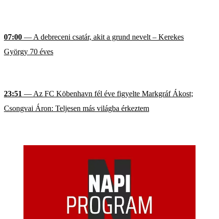
07:00
— A debreceni csatár, akit a grund nevelt – Kerekes
György 70 éves
23:51
— Az FC Köbenhavn fél éve figyelte Markgráf Ákost;
Csongvai Áron: Teljesen más világba érkeztem