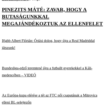
PINEZITS MÁTÉ: ZAVAR, HOGY A
BUTASÁGUNKKAL
MEGAJÁNDÉKOZTUK AZ ELLENFELET
Ifjabb Albert Flórián: Óriási dolog, hogy újra a Real Madriddal
játszunk!
Bundesliga-edző teremtené újra a futballt gyerekekkel a Káli-
medencében – VIDEÓ
Az Európa-kupa elérése a tét az FTC női csapatának a Mitrovica
elleni BL-selejtezőn