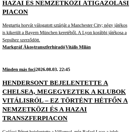
HAZAI ÉS NEMZETKÖZI ÁTIGAZOLÁSI
PIACON
Megtartja horvát válogatott sztárját a Manchester City; négy játékos
is kikerült a Bayern München keretéből. A Lyon korábbi játékosa a
Sepsihez szerződött.
Markgráf Ákos
transzferhíradó
Vitális Milán
Minden más foci
2026.08.03. 22:45
HENDERSONT BEJELENTETTE A
CHELSEA, MEGEGYEZTEK A KLUBOK
VITÁLISRÓL – EZ TÖRTÉNT HÉTFŐN A
NEMZETKÖZI ÉS A HAZAI
TRANSZFERPIACON
Gulácsi Pétert bejelentette a Villarreal, míg Rafael Leao a jelek