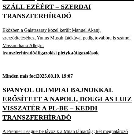
SZÁLL EZÉÉRT – SZERDAI
TRANSZFERHÍRADÓ
Eközben a Galatasaray közel került Manuel Akanji
szerződtetéséhez, Yunus Musah játékával pedig továbbra is számol
Massimiliano Allegri.
transzferhíradó
átigazolási pletyka
átigazolások
Minden más foci
2025.08.19. 19:07
SPANYOL OLIMPIAI BAJNOKKAL
ERŐSÍTETT A NAPOLI, DOUGLAS LUIZ
VISSZATÉR A PL-BE – KEDDI
TRANSZFERHÍRADÓ
A Premier League-be távozik a Milan támadója; két meghatározó