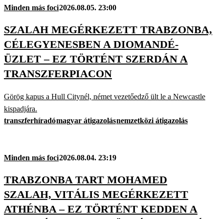
Minden más foci
2026.08.05. 23:00
SZALAH MEGÉRKEZETT TRABZONBA,
CÉLEGYENESBEN A DIOMANDÉ-
ÜZLET – EZ TÖRTÉNT SZERDÁN A
TRANSZFERPIACON
Görög kapus a Hull Citynél, német vezetőedző ült le a Newcastle
kispadjára.
transzferhíradó
magyar átigazolás
nemzetközi átigazolás
Minden más foci
2026.08.04. 23:19
TRABZONBA TART MOHAMED
SZALAH, VITÁLIS MEGÉRKEZETT
ATHÉNBA – EZ TÖRTÉNT KEDDEN A