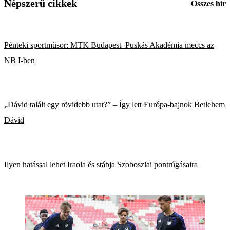
Népszerű cikkek
Összes hír
Pénteki sportműsor: MTK Budapest–Puskás Akadémia meccs az
NB I-ben
„Dávid talált egy rövidebb utat?” – Így lett Európa-bajnok Betlehem
Dávid
Ilyen hatással lehet Iraola és stábja Szoboszlai pontrúgásaira