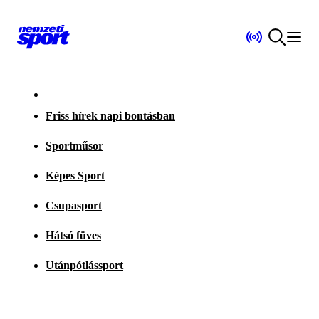
Friss hírek napi bontásban
Sportműsor
Képes Sport
Csupasport
Hátsó füves
Utánpótlássport