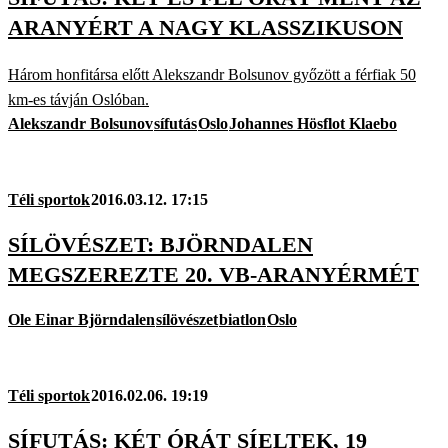
ARANYÉRT A NAGY KLASSZIKUSON
Három honfitársa előtt Alekszandr Bolsunov győzött a férfiak 50
km-es távján Oslóban.
Alekszandr Bolsunov
sífutás
Oslo
Johannes Hösflot Klaebo
Téli sportok
2016.03.12. 17:15
SÍLÖVÉSZET: BJÖRNDALEN
MEGSZEREZTE 20. VB-ARANYÉRMÉT
Ole Einar Björndalen
sílövészet
biatlon
Oslo
Téli sportok
2016.02.06. 19:19
SÍFUTÁS: KÉT ÓRÁT SÍELTEK, 19