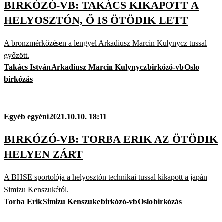
BIRKÓZÓ-VB: TAKÁCS KIKAPOTT A
HELYOSZTÓN, Ő IS ÖTÖDIK LETT
A bronzmérkőzésen a lengyel Arkadiusz Marcin Kulynycz tussal
győzött.
Takács István
Arkadiusz Marcin Kulynycz
birkózó-vb
Oslo
birkózás
Egyéb egyéni
2021.10.10. 18:11
BIRKÓZÓ-VB: TORBA ERIK AZ ÖTÖDIK
HELYEN ZÁRT
A BHSE sportolója a helyosztón technikai tussal kikapott a japán
Simizu Kenszukétól.
Torba Erik
Simizu Kenszuke
birkózó-vb
Oslo
birkózás