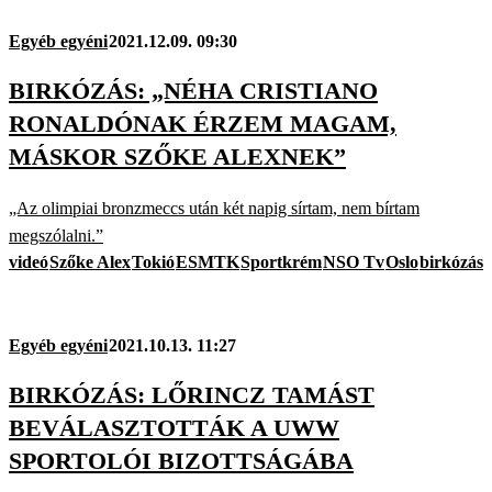
Egyéb egyéni
2021.12.09. 09:30
BIRKÓZÁS: „NÉHA CRISTIANO
RONALDÓNAK ÉRZEM MAGAM,
MÁSKOR SZŐKE ALEXNEK”
„Az olimpiai bronzmeccs után két napig sírtam, nem bírtam
megszólalni.”
videó
Szőke Alex
Tokió
ESMTK
Sportkrém
NSO Tv
Oslo
birkózás
Egyéb egyéni
2021.10.13. 11:27
BIRKÓZÁS: LŐRINCZ TAMÁST
BEVÁLASZTOTTÁK A UWW
SPORTOLÓI BIZOTTSÁGÁBA