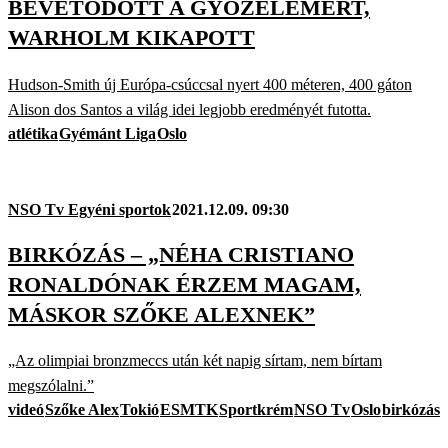
BEVETŐDÖTT A GYŐZELEMÉRT,
WARHOLM KIKAPOTT
Hudson-Smith új Európa-csúccsal nyert 400 méteren, 400 gáton
Alison dos Santos a világ idei legjobb eredményét futotta.
atlétika
Gyémánt Liga
Oslo
NSO Tv Egyéni sportok
2021.12.09. 09:30
BIRKÓZÁS – „NÉHA CRISTIANO
RONALDÓNAK ÉRZEM MAGAM,
MÁSKOR SZŐKE ALEXNEK”
„Az olimpiai bronzmeccs után két napig sírtam, nem bírtam
megszólalni.”
videó
Szőke Alex
Tokió
ESMTK
Sportkrém
NSO Tv
Oslo
birkózás