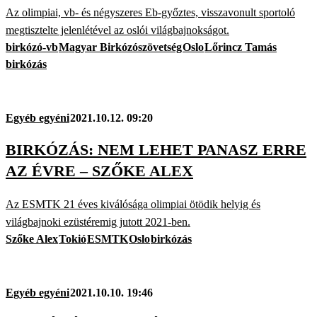
Az olimpiai, vb- és négyszeres Eb-győztes, visszavonult sportoló
megtisztelte jelenlétével az oslói világbajnokságot.
birkózó-vb
Magyar Birkózószövetség
Oslo
Lőrincz Tamás
birkózás
Egyéb egyéni
2021.10.12. 09:20
BIRKÓZÁS: NEM LEHET PANASZ ERRE
AZ ÉVRE – SZŐKE ALEX
Az ESMTK 21 éves kiválósága olimpiai ötödik helyig és
világbajnoki ezüstéremig jutott 2021-ben.
Szőke Alex
Tokió
ESMTK
Oslo
birkózás
Egyéb egyéni
2021.10.10. 19:46