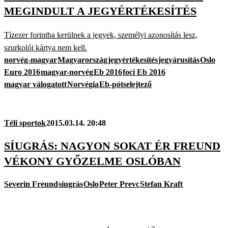
MEGINDULT A JEGYÉRTÉKESÍTÉS
Tízezer forintba kerülnek a jegyek, személyi azonosítás lesz,
szurkolói kártya nem kell.
norvég-magyar
Magyarország
jegyértékesítés
jegyárusítás
Oslo
Euro 2016
magyar-norvég
Eb 2016
foci Eb 2016
magyar válogatott
Norvégia
Eb-pótselejtező
Téli sportok
2015.03.14. 20:48
SÍUGRÁS: NAGYON SOKAT ÉR FREUND
VÉKONY GYŐZELME OSLÓBAN
Severin Freund
síugrás
Oslo
Peter Prevc
Stefan Kraft