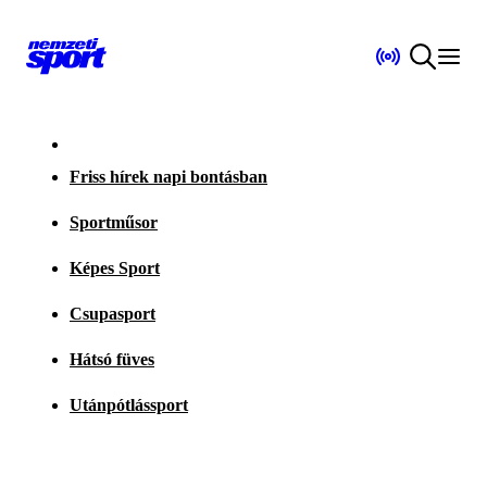
Friss hírek napi bontásban
Sportműsor
Képes Sport
Csupasport
Hátsó füves
Utánpótlássport