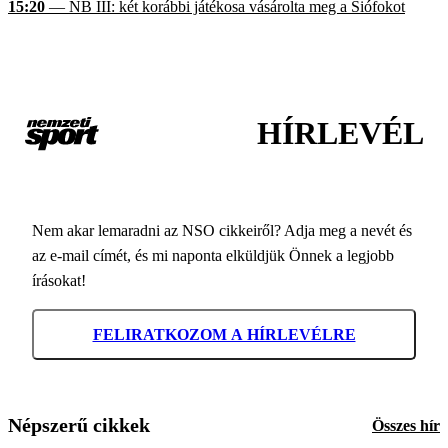
15:20
— NB III: két korábbi játékosa vásárolta meg a Siófokot
HÍRLEVÉL
Nem akar lemaradni az NSO cikkeiről? Adja meg a nevét és
az e-mail címét, és mi naponta elküldjük Önnek a legjobb
írásokat!
FELIRATKOZOM A HÍRLEVÉLRE
Népszerű cikkek
Összes hír