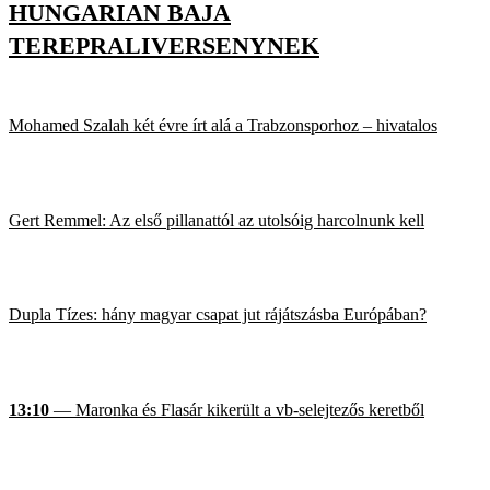
HUNGARIAN BAJA
TEREPRALIVERSENYNEK
Mohamed Szalah két évre írt alá a Trabzonsporhoz – hivatalos
Gert Remmel: Az első pillanattól az utolsóig harcolnunk kell
Dupla Tízes: hány magyar csapat jut rájátszásba Európában?
13:10
— Maronka és Flasár kikerült a vb-selejtezős keretből