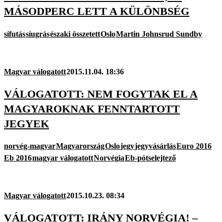
MÁSODPERC LETT A KÜLÖNBSÉG
sífutás
síugrás
északi összetett
Oslo
Martin Johnsrud Sundby
Magyar válogatott
2015.11.04. 18:36
VÁLOGATOTT: NEM FOGYTAK EL A
MAGYAROKNAK FENNTARTOTT
JEGYEK
norvég-magyar
Magyarország
Oslo
jegy
jegyvásárlás
Euro 2016
Eb 2016
magyar válogatott
Norvégia
Eb-pótselejtező
Magyar válogatott
2015.10.23. 08:34
VÁLOGATOTT: IRÁNY NORVÉGIA! –