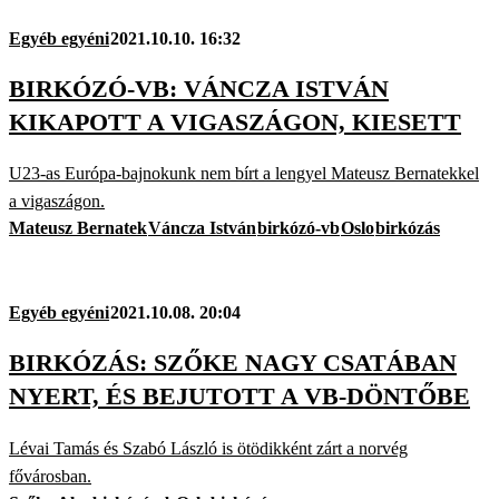
Egyéb egyéni
2021.10.10. 16:32
BIRKÓZÓ-VB: VÁNCZA ISTVÁN
KIKAPOTT A VIGASZÁGON, KIESETT
U23-as Európa-bajnokunk nem bírt a lengyel Mateusz Bernatekkel
a vigaszágon.
Mateusz Bernatek
Váncza István
birkózó-vb
Oslo
birkózás
Egyéb egyéni
2021.10.08. 20:04
BIRKÓZÁS: SZŐKE NAGY CSATÁBAN
NYERT, ÉS BEJUTOTT A VB-DÖNTŐBE
Lévai Tamás és Szabó László is ötödikként zárt a norvég
fővárosban.