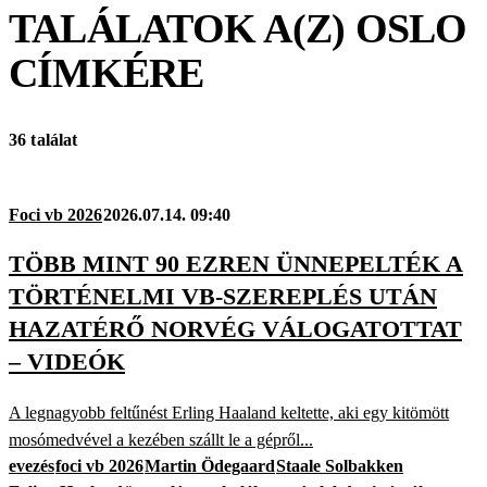
TALÁLATOK A(Z)
OSLO
CÍMKÉRE
36 találat
Foci vb 2026
2026.07.14. 09:40
TÖBB MINT 90 EZREN ÜNNEPELTÉK A
TÖRTÉNELMI VB-SZEREPLÉS UTÁN
HAZATÉRŐ NORVÉG VÁLOGATOTTAT
– VIDEÓK
A legnagyobb feltűnést Erling Haaland keltette, aki egy kitömött
mosómedvével a kezében szállt le a gépről...
evezés
foci vb 2026
Martin Ödegaard
Staale Solbakken