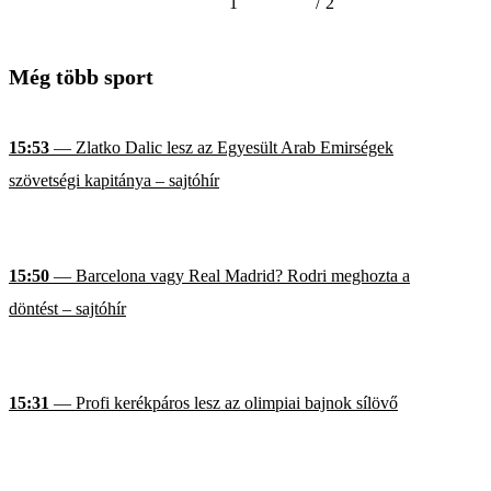
1
/
2
Még több sport
15:53
— Zlatko Dalic lesz az Egyesült Arab Emirségek
szövetségi kapitánya – sajtóhír
15:50
— Barcelona vagy Real Madrid? Rodri meghozta a
döntést – sajtóhír
15:31
— Profi kerékpáros lesz az olimpiai bajnok sílövő