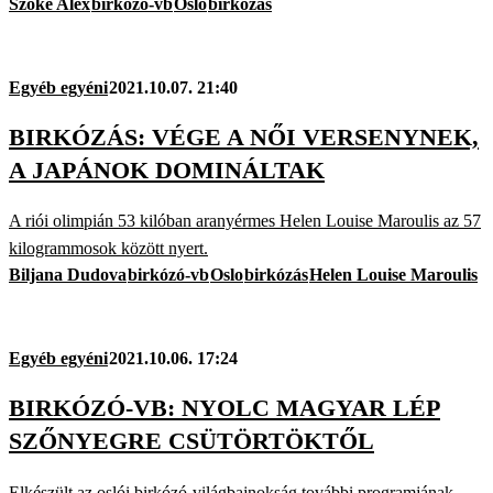
Szőke Alex
birkózó-vb
Oslo
birkózás
Egyéb egyéni
2021.10.07. 21:40
BIRKÓZÁS: VÉGE A NŐI VERSENYNEK,
A JAPÁNOK DOMINÁLTAK
A riói olimpián 53 kilóban aranyérmes Helen Louise Maroulis az 57
kilogrammosok között nyert.
Biljana Dudova
birkózó-vb
Oslo
birkózás
Helen Louise Maroulis
Egyéb egyéni
2021.10.06. 17:24
BIRKÓZÓ-VB: NYOLC MAGYAR LÉP
SZŐNYEGRE CSÜTÖRTÖKTŐL
Elkészült az oslói birkózó-világbajnokság további programjának