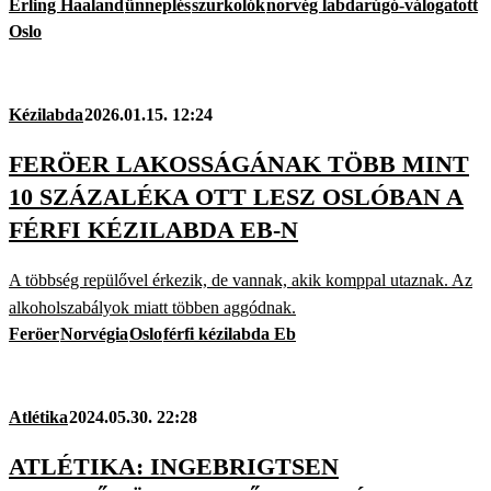
Erling Haaland
ünneplés
szurkolók
norvég labdarúgó-válogatott
Oslo
Kézilabda
2026.01.15. 12:24
FERÖER LAKOSSÁGÁNAK TÖBB MINT
10 SZÁZALÉKA OTT LESZ OSLÓBAN A
FÉRFI KÉZILABDA EB-N
A többség repülővel érkezik, de vannak, akik komppal utaznak. Az
alkoholszabályok miatt többen aggódnak.
Feröer
Norvégia
Oslo
férfi kézilabda Eb
Atlétika
2024.05.30. 22:28
ATLÉTIKA: INGEBRIGTSEN