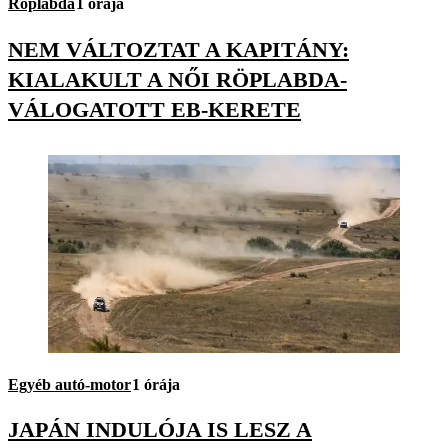
Röplabda
1 órája
NEM VÁLTOZTAT A KAPITÁNY:
KIALAKULT A NŐI RÖPLABDA-
VÁLOGATOTT EB-KERETE
Egyéb autó-motor
1 órája
JAPÁN INDULÓJA IS LESZ A