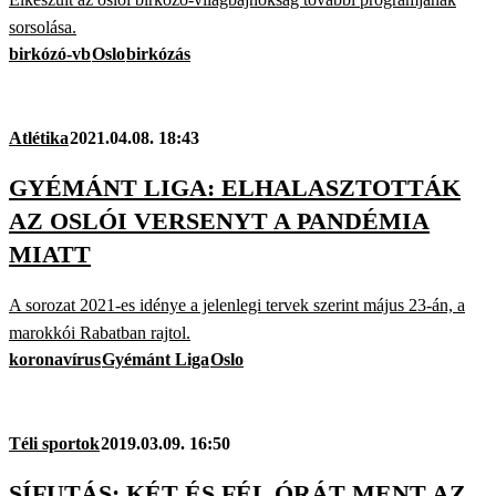
sorsolása.
birkózó-vb
Oslo
birkózás
Atlétika
2021.04.08. 18:43
GYÉMÁNT LIGA: ELHALASZTOTTÁK
AZ OSLÓI VERSENYT A PANDÉMIA
MIATT
A sorozat 2021-es idénye a jelenlegi tervek szerint május 23-án, a
marokkói Rabatban rajtol.
koronavírus
Gyémánt Liga
Oslo
Téli sportok
2019.03.09. 16:50
SÍFUTÁS: KÉT ÉS FÉL ÓRÁT MENT AZ