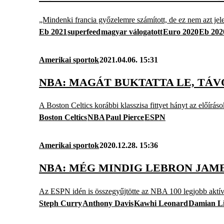
„Mindenki francia győzelemre számított, de ez nem azt je
Eb 2021
superfeed
magyar válogatott
Euro 2020
Eb 202
Amerikai sportok
2021.04.06. 15:31
NBA: MAGÁT BUKTATTA LE, TÁV
A Boston Celtics korábbi klasszisa fittyet hányt az előírás
Boston Celtics
NBA
Paul Pierce
ESPN
Amerikai sportok
2020.12.28. 15:36
NBA: MÉG MINDIG LEBRON JAME
Az ESPN idén is összegyűjtötte az NBA 100 legjobb aktív j
Steph Curry
Anthony Davis
Kawhi Leonard
Damian Li