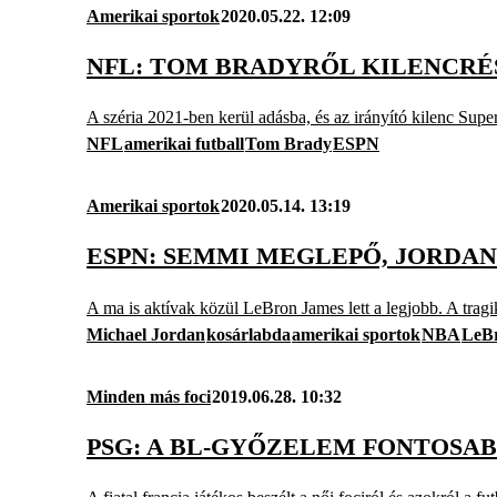
Amerikai sportok
2020.05.22. 12:09
NFL: TOM BRADYRŐL KILENCR
A széria 2021-ben kerül adásba, és az irányító kilenc Supe
NFL
amerikai futball
Tom Brady
ESPN
Amerikai sportok
2020.05.14. 13:19
ESPN: SEMMI MEGLEPŐ, JORDA
A ma is aktívak közül LeBron James lett a legjobb. A tragi
Michael Jordan
kosárlabda
amerikai sportok
NBA
LeB
Minden más foci
2019.06.28. 10:32
PSG: A BL-GYŐZELEM FONTOSAB