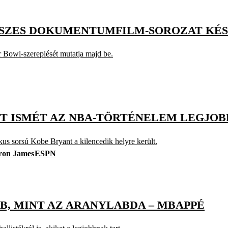
ÉSZES DOKUMENTUMFILM-SOROZAT KÉ
r Bowl-szereplését mutatja majd be.
NT ISMÉT AZ NBA-TÖRTÉNELEM LEGJO
kus sorsú Kobe Bryant a kilencedik helyre került.
ron James
ESPN
B, MINT AZ ARANYLABDA – MBAPPÉ