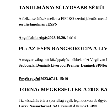
TANULMÁNY: SÚLYOSABB SÉRÜL
A fizikai sérülések mellett a FIFPRO szerint jelentős mentá
sérülés
tanulmány
ESPN
Angol labdarúgás
2023.10.20. 14:14
PL: AZ ESPN RANGSOROLTA A L
A magyar válogatott középpályása többek közt Virgil van Di
Szoboszlai Dominik
Liverpool
Premier League
ESPN
lé
Egyéb egyéni
2023.07.11. 15:19
TORNA: MEGKÉSELTÉK A 2018-B
Tíz késszúrás érte a sportvilág egyik legmocskosabb ügyébe
Larry Nassar
torna
USA
Egyesült Államok
ESPN