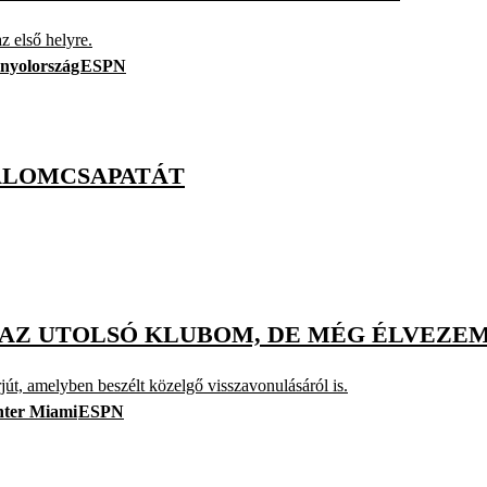
az első helyre.
nyolország
ESPN
 ÁLOMCSAPATÁT
I AZ UTOLSÓ KLUBOM, DE MÉG ÉLVEZE
jút, amelyben beszélt közelgő visszavonulásáról is.
nter Miami
ESPN