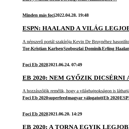
Minden más foci
2022.04.28. 19:48
ESPN: HAALAND A VILÁG LEGJO
A népszerű portál szakírója Kevin De Bruynéhez hasonlítot
Tor-Kristian Karlsen
Szoboszlai Dominik
Erling Haala
Foci Eb 2020
2021.06.24. 07:49
EB 2020: NEM GYŐZIK DICSÉRN
A hozzászólók remélik, hogy a világbajnokságon is láthatj
Foci Eb 2020
superfeed
magyar válogatott
Eb 2020
ESP
Foci Eb 2020
2021.06.20. 14:29
EB 2020: A TORNA EGYIK LEGJ