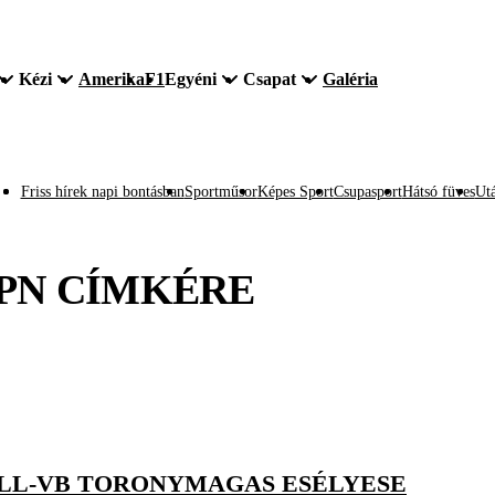
Kézi
Amerika
F1
Egyéni
Csapat
Galéria
Friss hírek napi bontásban
Sportműsor
Képes Sport
Csupasport
Hátsó füves
Utá
PN
CÍMKÉRE
ALL-VB TORONYMAGAS ESÉLYESE