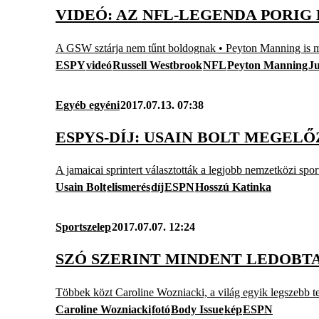
VIDEÓ: AZ NFL-LEGENDA PORIG
A GSW sztárja nem tűnt boldognak • Peyton Manning is 
ESPY
videó
Russell Westbrook
NFL
Peyton Manning
J
Egyéb egyéni
2017.07.13. 07:38
ESPYS-DÍJ: USAIN BOLT MEGEL
A jamaicai sprintert választották a legjobb nemzetközi spor
Usain Bolt
elismerés
díj
ESPN
Hosszú Katinka
Sportszelep
2017.07.07. 12:24
SZÓ SZERINT MINDENT LEDOBTA
Többek közt Caroline Wozniacki, a világ egyik legszebb te
Caroline Wozniacki
fotó
Body Issue
kép
ESPN