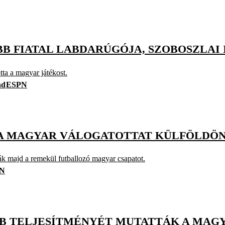
BB FIATAL LABDARÚGÓJA, SZOBOSZLAI 
ta a magyar játékost.
nd
ESPN
I A MAGYAR VÁLOGATOTTAT KÜLFÖLDÖ
ák majd a remekül futballozó magyar csapatot.
N
OBB TELJESÍTMÉNYÉT MUTATTÁK A MAG