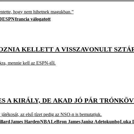
lentette, hogy nem hihetnek magukban.”
0
ESPN
francia válogatott
OZNIA KELLETT A VISSZAVONULT SZT
okra, mennie kell az ESPN-től.
S A KIRÁLY, DE AKAD JÓ PÁR TRÓNKÖ
átékosát, az első tízet pedig az NSO-n is bemutatjuk.
llard
James Harden
NBA
LeBron James
Janisz Adetokunbo
Luka 