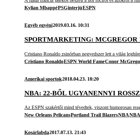
A fiatal francia játékos beszélt a női fociról és azokról a fut
Kylian Mbappé
PSG
interjú
ESPN
Egyéb egyéni
2019.03.16. 10:31
SPORTMARKETING: MCGREGOR H
Cristiano Ronaldo zsinórban negyedszer lett a világ leghíre
Cristiano Ronaldo
ESPN World Fame
Conor McGrego
Amerikai sportok
2018.04.23. 18:20
NBA: 22-BŐL UGYANENNYI ROSSZ
Az ESPN szakértői mind tévedtek, viszont humorosan reag
New Orleans Pelicans
Portland Trail Blazers
NBA
NBA 
Kosárlabda
2017.07.13. 21:43