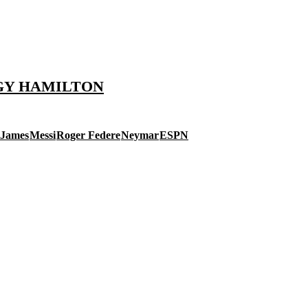
GY HAMILTON
 James
Messi
Roger Federe
Neymar
ESPN