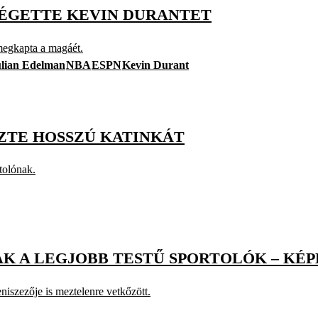
 ÉGETTE KEVIN DURANTET
megkapta a magáét.
ulian Edelman
NBA
ESPN
Kevin Durant
ŐZTE HOSSZÚ KATINKÁT
tolónak.
K A LEGJOBB TESTŰ SPORTOLÓK – KÉ
niszezője is meztelenre vetkőzött.