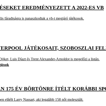
ÉSEKET EREDMÉNYEZETT A 2022-ES VB
lis fáradtságra is panaszkodtak a vb-t megjáró játékosok.
IVERPOOL JÁTÉKOSAIT, SZOBOSZLAI FE
jket, Luis Díazt és Trent Alexander-Arnoldot is megelőzi a listán.
giósok
AN 175 ÉV BÖRTÖNRE ÍTÉLT KORÁBBI S
n elítélt Larry Nassart, aki legalább 158 nőt molesztált.