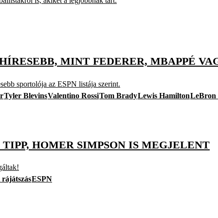
ballistákról is, akiket a legjobbnak tart.
ÍRESEBB, MINT FEDERER, MBAPPÉ VA
sebb sportolója az ESPN listája szerint.
r
Tyler Blevins
Valentino Rossi
Tom Brady
Lewis Hamilton
LeBron
 TIPP, HOMER SIMPSON IS MEGJELENT
áltak!
rájátszás
ESPN