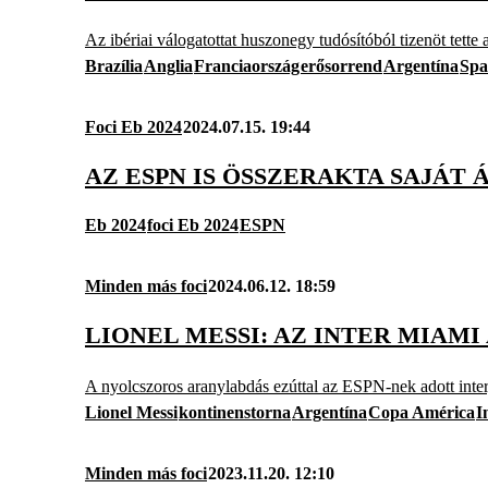
Az ibériai válogatottat huszonegy tudósítóból tizenöt tette 
Brazília
Anglia
Franciaország
erősorrend
Argentína
Spa
Foci Eb 2024
2024.07.15. 19:44
AZ ESPN IS ÖSSZERAKTA SAJÁT
Eb 2024
foci Eb 2024
ESPN
Minden más foci
2024.06.12. 18:59
LIONEL MESSI: AZ INTER MIAM
A nyolcszoros aranylabdás ezúttal az ESPN-nek adott inter
Lionel Messi
kontinenstorna
Argentína
Copa América
I
Minden más foci
2023.11.20. 12:10