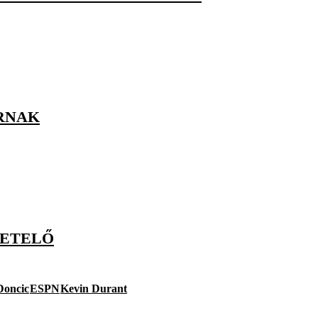
ÁRNAK
VETELŐ
Doncic
ESPN
Kevin Durant