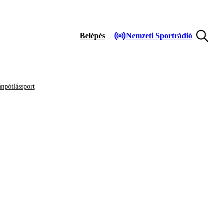
Belépés
Nemzeti Sportrádió
npótlássport