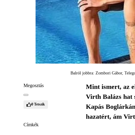
Balról jobbra: Zombori Gábor, Teleg
Megosztás
Mint ismert, az 
Virth Balázs hat
0
Tetszik
Kapás Boglárkán
hazatért, ám Virt
Címkék