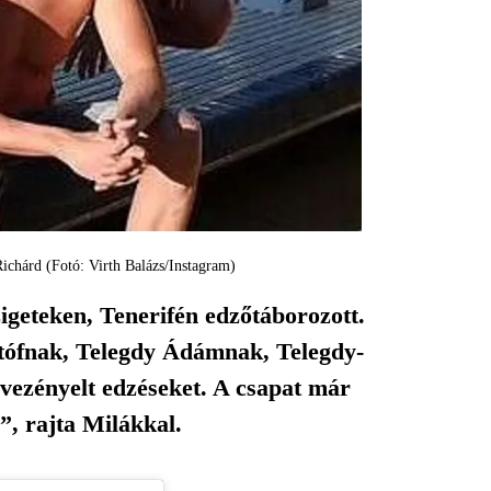
chárd (Fotó: Virth Balázs/Instagram)
igeteken, Tenerifén edzőtáborozott.
stófnak, Telegdy Ádámnak, Telegdy-
ezényelt edzéseket. A csapat már
”, rajta Milákkal.