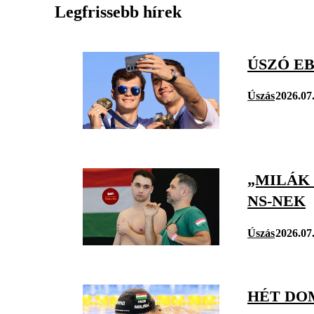
Legfrissebb hírek
ÚSZÓ EB
Úszás
2026.07
„MILÁK 
NS-NEK
Úszás
2026.07
HÉT DO