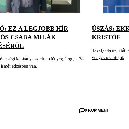
: EZ A LEGJOBB HÍR
ÚSZÁS: EK
SÓS CSABA MILÁK
KRISTÓF
ÉSÉRŐL
Tavaly óta nem láth
világcsúcstartóját.
övetségi kapitánya szerint a lényeg, hogy a 24
 ismét edzésben van.
0 KOMMENT