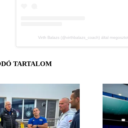
Virth Balazs (@virthbalazs_coach) által megoszto
ÓDÓ TARTALOM