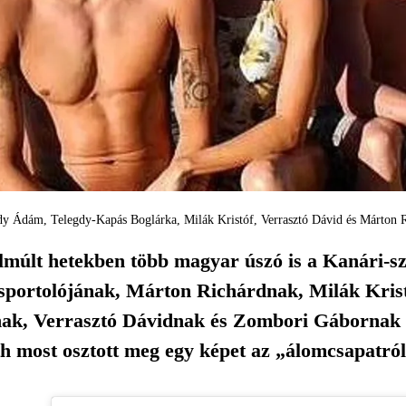
dy Ádám, Telegdy-Kapás Boglárka, Milák Kristóf, Verrasztó Dávid és Márton Ri
elmúlt hetekben több magyar úszó is a Kanári-sz
 sportolójának, Márton Richárdnak, Milák Kri
ak, Verrasztó Dávidnak és Zombori Gábornak v
h most osztott meg egy képet az „álomcsapatról