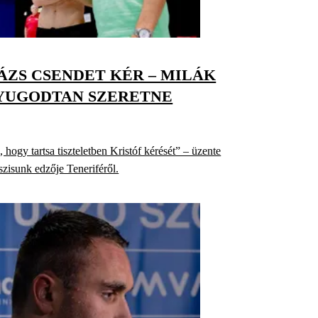
ÁZS CSENDET KÉR – MILÁK
NYUGODTAN SZERETNE
hogy tartsa tiszteletben Kristóf kérését” – üzente
szisunk edzője Teneriféről.