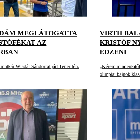
ÁDÁM MEGLÁTOGATTA
VIRTH BAL
STÓFÉKAT AZ
KRISTÓF 
RBAN
EDZENI
lamtitkár Wladár Sándorral járt Tenerifén.
„Kérem mindenkitől, 
olimpiai bajnok klas