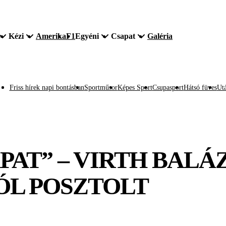
Kézi
Amerika
F1
Egyéni
Csapat
Galéria
Friss hírek napi bontásban
Sportműsor
Képes Sport
Csupasport
Hátsó füves
Utá
PAT” – VIRTH BALÁ
L POSZTOLT