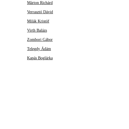
Márton Richárd
Verrasztó Dávid
Milák Kristóf
Virth Balázs
Zombori Gábor
Telegdy Ádám
Kapás Boglárka