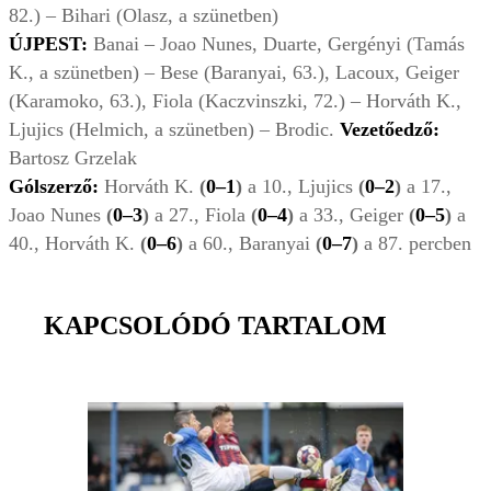
82.) – Bihari (Olasz, a szünetben)
ÚJPEST:
Banai – Joao Nunes, Duarte, Gergényi (Tamás
K., a szünetben) – Bese (Baranyai, 63.), Lacoux, Geiger
(Karamoko, 63.), Fiola (Kaczvinszki, 72.) – Horváth K.,
Ljujics (Helmich, a szünetben) – Brodic.
Vezetőedző:
Bartosz Grzelak
Gólszerző:
Horváth K.
(
0–1
)
a 10., Ljujics
(
0–2
)
a 17.,
Joao Nunes
(
0–3
)
a 27., Fiola
(
0–4
)
a 33., Geiger
(
0–5
)
a
40., Horváth K.
(
0–6
)
a 60., Baranyai
(
0–7
)
a 87. percben
KAPCSOLÓDÓ TARTALOM