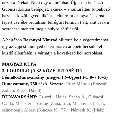
nézni a játékát. Nem úgy a korábban Újpesten is játszó
Gubacsi Zoltán belépőjét, akinek – a kulturáltan futballozó
hazaiak közül egyedüliként – eldurrant az agya és sárga
lapért cserébe brutálisan felrúgta Helmich Pált, akit csak a
szerencse mentett meg a súlyos sérüléstől.
A hajrában
Baranyai Nimród
állította be a végeredményt,
így az Újpest könnyed sikert aratva átlépett becsülettel
küzdő ellenfelén, s várhatja a következő kör sorsolását.
MAGYAR KUPA
3. FORDULÓ (A 32 KÖZÉ JUTÁSÉRT)
Fémalk-Dunavarsány (megyei I.)–Újpest FC 0–7 (0–5)
Dunavarsány, 750
néző.
Vezette:
Rúsz Márton (Horváth
Zoltán, Rózsa Dávid)
DUNAVARSÁNY:
Czuczi – Hajas, Szabó Á., Gubacsi,
Gajda, Meiszter – Vastag (Zana, 61.), Miskovicz (Iszak, a
szünetben), Albert (Kincses K., 77.), Németh K. (Irházi,