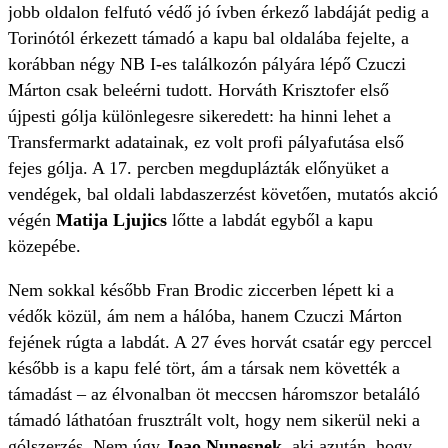
jobb oldalon felfutó védő jó ívben érkező labdáját pedig a
Torinótól érkezett támadó a kapu bal oldalába fejelte, a
korábban négy NB I-es találkozón pályára lépő Czuczi
Márton csak beleérni tudott. Horváth Krisztofer első
újpesti gólja különlegesre sikeredett: ha hinni lehet a
Transfermarkt adatainak, ez volt profi pályafutása első
fejes gólja. A 17. percben megduplázták előnyüket a
vendégek, bal oldali labdaszerzést követően, mutatós akció
végén
Matija Ljujics
lőtte a labdát egyből a kapu
közepébe.
Nem sokkal később Fran Brodic ziccerben lépett ki a
védők közül, ám nem a hálóba, hanem Czuczi Márton
fejének rúgta a labdát. A 27 éves horvát csatár egy perccel
később is a kapu felé tört, ám a társak nem követték a
támadást – az élvonalban öt meccsen háromszor betaláló
támadó láthatóan frusztrált volt, hogy nem sikerül neki a
gólszerzés. Nem úgy
Joao Nunesnek,
aki azután, hogy