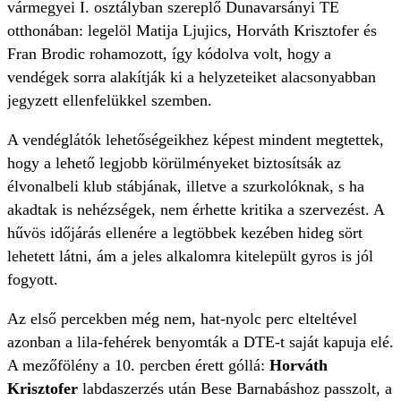
vármegyei I. osztályban szereplő Dunavarsányi TE
otthonában: legelöl Matija Ljujics, Horváth Krisztofer és
Fran Brodic rohamozott, így kódolva volt, hogy a
vendégek sorra alakítják ki a helyzeteiket alacsonyabban
jegyzett ellenfelükkel szemben.
A vendéglátók lehetőségeikhez képest mindent megtettek,
hogy a lehető legjobb körülményeket biztosítsák az
élvonalbeli klub stábjának, illetve a szurkolóknak, s ha
akadtak is nehézségek, nem érhette kritika a szervezést. A
hűvös időjárás ellenére a legtöbbek kezében hideg sört
lehetett látni, ám a jeles alkalomra kitelepült gyros is jól
fogyott.
Az első percekben még nem, hat-nyolc perc elteltével
azonban a lila-fehérek benyomták a DTE-t saját kapuja elé.
A mezőfölény a 10. percben érett góllá:
Horváth
Krisztofer
labdaszerzés után Bese Barnabáshoz passzolt, a