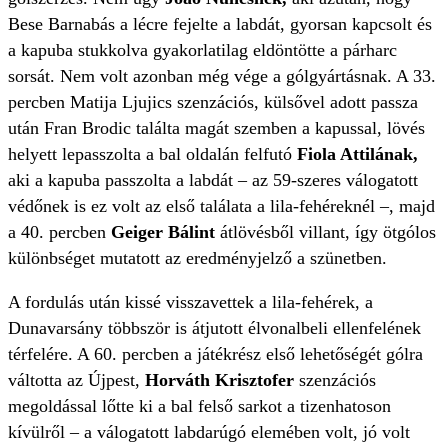
Bese Barnabás a lécre fejelte a labdát, gyorsan kapcsolt és
a kapuba stukkolva gyakorlatilag eldöntötte a párharc
sorsát. Nem volt azonban még vége a gólgyártásnak. A 33.
percben Matija Ljujics szenzációs, külsővel adott passza
után Fran Brodic találta magát szemben a kapussal, lövés
helyett lepasszolta a bal oldalán felfutó
Fiola Attilának,
aki a kapuba passzolta a labdát – az 59-szeres válogatott
védőnek is ez volt az első találata a lila-fehéreknél –, majd
a 40. percben
Geiger Bálint
átlövésből villant, így ötgólos
különbséget mutatott az eredményjelző a szünetben.
A fordulás után kissé visszavettek a lila-fehérek, a
Dunavarsány többször is átjutott élvonalbeli ellenfelének
térfelére. A 60. percben a játékrész első lehetőségét gólra
váltotta az Újpest,
Horváth Krisztofer
szenzációs
megoldással lőtte ki a bal felső sarkot a tizenhatoson
kívülről – a válogatott labdarúgó elemében volt, jó volt