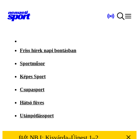
Friss hírek napi bontásban
Sportműsor
Képes Sport
Csupasport
Hátsó füves
Utánpótlássport
NB I: Kisvárda–Újpest 1–2
ÉLŐ!