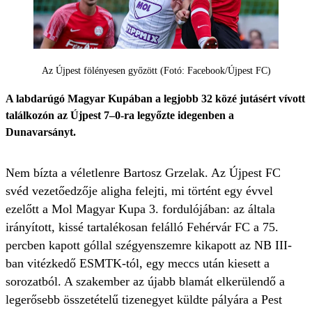
Az Újpest fölényesen győzött (Fotó: Facebook/Újpest FC)
A labdarúgó Magyar Kupában a legjobb 32 közé jutásért vívott
találkozón az Újpest 7–0-ra legyőzte idegenben a
Dunavarsányt.
Nem bízta a véletlenre Bartosz Grzelak. Az Újpest FC
svéd vezetőedzője aligha felejti, mi történt egy évvel
ezelőtt a Mol Magyar Kupa 3. fordulójában: az általa
irányított, kissé tartalékosan felálló Fehérvár FC a 75.
percben kapott góllal szégyenszemre kikapott az NB III-
ban vitézkedő ESMTK-tól, egy meccs után kiesett a
sorozatból. A szakember az újabb blamát elkerülendő a
legerősebb összetételű tizenegyet küldte pályára a Pest