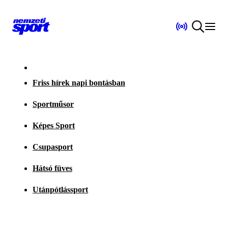
Friss hírek napi bontásban
Sportműsor
Képes Sport
Csupasport
Hátsó füves
Utánpótlássport