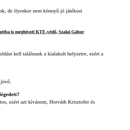
nk, de ilyenkor nem könnyű jó játékost
tottba is meghívott KTE-védő, Szalai Gábor
ldást kell találnunk a kialakult helyzetre, ezért a
 jövő.
légedett?
tos, ezért azt kívánom, Horváth Krisztofer és