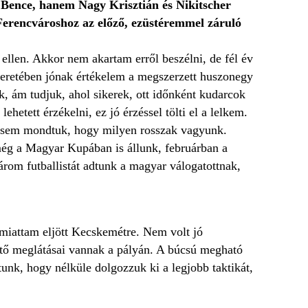
 Bence, hanem Nagy Krisztián és Nikitscher
 Ferencvároshoz az előző, ezüstéremmel záruló
 ellen. Akkor nem akartam erről beszélni, de fél év
smeretében jónak értékelem a megszerzett huszonegy
k, ám tudjuk, ahol sikerek, ott időnként kudarcok
hetett érzékelni, ez jó érzéssel tölti el a lelkem.
 sem mondtuk, hogy milyen rosszak vagyunk.
még a Magyar Kupában is állunk, februárban a
rom futballistát adtunk a magyar válogatottnak,
 miattam eljött Kecskemétre. Nem volt jó
sztő meglátásai vannak a pályán. A búcsú megható
unk, hogy nélküle dolgozzuk ki a legjobb taktikát,