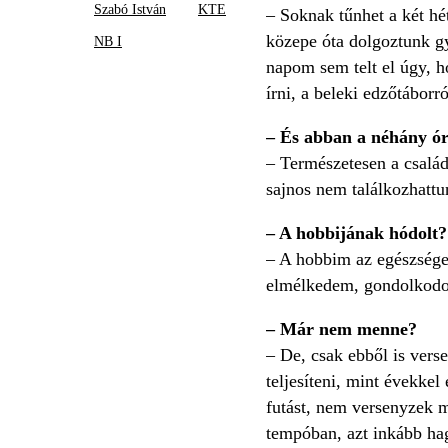
Szabó István
KTE
– Soknak tűnhet a két h
közepe óta dolgoztunk gy
NB I
napom sem telt el úgy, ho
írni, a beleki edzőtáborr
– És abban a néhány ór
– Természetesen a csalá
sajnos nem találkozhatt
– A hobbijának hódolt?
– A hobbim az egészsége
elmélkedem, gondolkodom,
– Már nem menne?
– De, csak ebből is vers
teljesíteni, mint évekke
futást, nem versenyzek 
tempóban, azt inkább hag