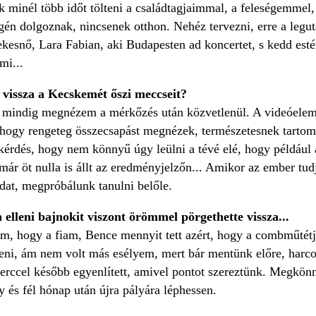
 minél több időt tölteni a családtagjaimmal, a feleségemmel,
gén dolgoznak, nincsenek otthon. Nehéz tervezni, erre a legu
kesnő, Lara Fabian, aki Budapesten ad koncertet, s kedd esté
mi...
 vissza a Kecskemét őszi meccseit?
t mindig megnézem a mérkőzés után közvetlenül. A videóelemz
hogy rengeteg összecsapást megnézek, természetesnek tarto
kérdés, hogy nem könnyű úgy leülni a tévé elé, hogy például a
már öt nulla is állt az eredményjelzőn... Amikor az ember tudj
dat, megpróbálunk tanulni belőle.
 elleni bajnokit viszont örömmel pörgethette vissza...
tam, hogy a fiam, Bence mennyit tett azért, hogy a comb­műtét
eni, ám nem volt más esélyem, mert bár mentünk előre, harco
perccel később egyenlített, amivel pontot szereztünk. Megkönn
y és fél hónap után újra pályára léphessen.