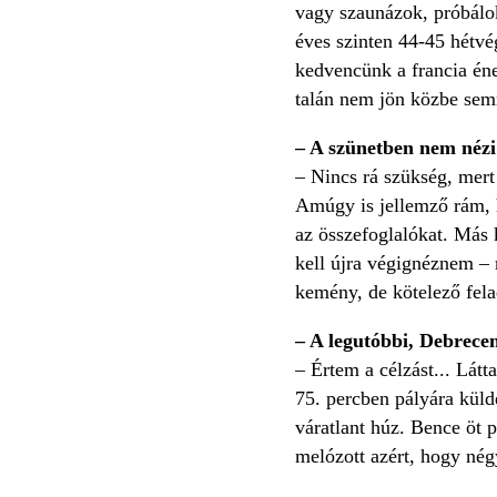
vagy szaunázok, próbálok
éves szinten 44-45 hétvé
kedvencünk a francia éne
talán nem jön közbe sem
– A szünetben nem nézi
– Nincs rá szükség, mer
Amúgy is jellemző rám, 
az összefoglalókat. Más 
kell újra végignéznem – 
kemény, de kötelező fela
– A legutóbbi, Debrecen
– Értem a célzást... Lát
75. percben pályára küld
váratlant húz. Bence öt 
melózott azért, hogy nég