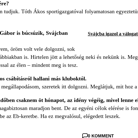
ére?
m tudjuk. Tóth Ákos sportigazgatóval folyamatosan egyeztetü
i Gábor is búcsúzik, Svájcban
Svájcba igazol a váloga
rem, öröm volt vele dolgozni, sok
ábbiakban is. Hirtelen jött a lehetőség neki és nekünk is. Mego
sal az élen – mindent meg is tesz.
 csábításról hallani más kluboktól.
 megállapodásom, szeretek itt dolgozni. Meglátjuk, mit hoz a
dőben csaknem öt hónapot, az idény végéig, mivel lenne e
agabiztosan maradjon bent. De az egyéni célok elérése is fon
 be az Eb-keretbe. Ha ez megvalósul, elégedett leszek.
0 KOMMENT