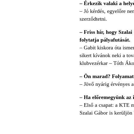
– Érkezik valaki a hely
– Jó kérdés, egyelőre ne
szerződtetni.
– Friss hír, hogy Szala
folytatja pályafutását.
– Gabit kiskora óta isme
sikert kívánok neki a tov
klubvezérkar – Tóth Ákos
– Ön marad? Folyamatos
– Jövő nyárig érvényes a
– Ha előremegyünk az i
– Első a csapat: a KTE m
Szalai Gábor is kerüljön