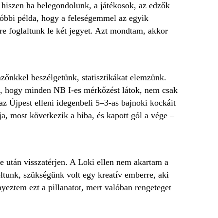
 hiszen ha belegondolunk, a játékosok, az edzők
tóbbi példa, hogy a feleségemmel az egyik
re foglaltunk le két jegyet. Azt mondtam, akkor
őnkkel beszélgetünk, statisztikákat elemzünk.
m, hogy minden NB I-es mérkőzést látok, nem csak
z Újpest elleni idegenbeli 5–3-as bajnoki kockáit
a, most következik a hiba, és kapott gól a vége –
je után visszatérjen. A Loki ellen nem akartam a
ltunk, szükségünk volt egy kreatív emberre, aki
yeztem ezt a pillanatot, mert valóban rengeteget