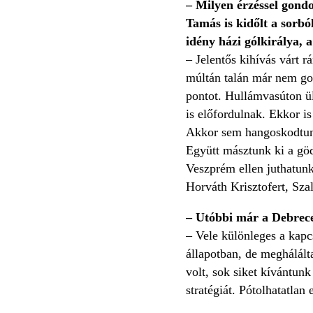
– Milyen érzéssel gond
Tamás is kidőlt a sorbó
idény házi gólkirálya, 
– Jelentős kihívás várt r
múltán talán már nem gon
pontot. Hullámvasúton ül
is előfordulnak. Ekkor is
Akkor sem hangoskodtunk
Együtt másztunk ki a gö
Veszprém ellen juthatunk
Horváth Krisztofert, Sz
– Utóbbi már a Debrece
– Vele különleges a kapc
állapotban, de meghálált
volt, sok siket kívántun
stratégiát. Pótolhatatla