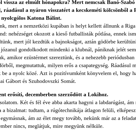
ol vissza az elmúlt hónapokra? Mert nemcsak Banó-Szabó
l, ráadásul a nyáron visszatért a kecskeméti kölcsönből a
a nyolcgólos Katona Bálint.
ánk, mert a nemzetközi kupában is helyt kellett állnunk a Riga
d: nehézséget okozott a kieső futballisták pótlása, ennek i
tünk, mert jól kezdtük a bajnokságot, aztán gödörbe kerültün
 józanul gondolkodott mindenki a klubnál, pániknak jelét sem le
, amikor ezüstérmet szereztünk, és a nehezebb periódusban
dörből, megmutattuk, milyen erős a csapategység. Ráadásul 
 be a nyolc közé. Azt is pozitívumként könyvelem el, hogy há
alai Gábort és Szuhodovszki Somát.
nt erősíti, decemberben szerződött a Lokihoz.
solatom. Két és fél éve abba akarta hagyni a labdarúgást, ám
a a bizalmat: tudtam, a rúgótechnikája átlagon felüli, elképe
k egymásnak, ám az élet megy tovább, nekünk már az a feladat
n ember nincs, meglátjuk, mire megyünk nélküle.