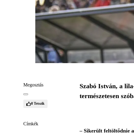
Megosztás
Szabó István, a lil
természetesen szób
0
Tetszik
Címkék
– Sikerült feltöltődnie 