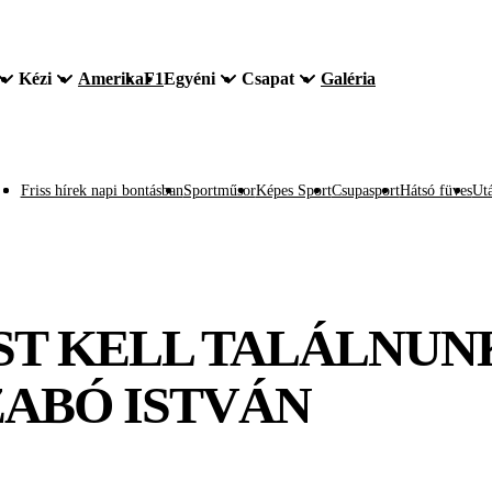
Kézi
Amerika
F1
Egyéni
Csapat
Galéria
Friss hírek napi bontásban
Sportműsor
Képes Sport
Csupasport
Hátsó füves
Utá
T KELL TALÁLNUN
ZABÓ ISTVÁN