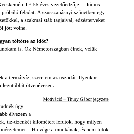
ecskeméti TE 56 éves vezetőedzője. – Június
t próbáló feladat. A szusszanásnyi szünetben egy
zetőkkel, a szakmai stáb tagjaival, edzésterveket
l jött volna.
yan töltötte az időt?
sunokám is. Ők Németországban élnek, velük
a termálvíz, szeretem az uszodát. Ilyenkor
a legutóbbit ötvenévesen.
Motiváció – Thury Gábor jegyzete
 tudnék úgy
nkább élvezem a
 tíz-tizenkét kilométert lefutok, hogy milyen
z önérzetemet... Ha vége a munkának, és nem futok