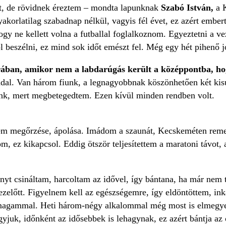
ét, de rövidnek éreztem – mondta lapunknak
Szabó István,
a K
akorlatilag szabadnap nélkül, vagyis fél évet, ez azért ember
gy ne kellett volna a futballal foglalkoznom. Egyeztetni a ve
ól beszélni, ez mind sok időt emészt fel. Még egy hét pihenő jó
ában, amikor nem a labdarúgás került a középpontba, hog
ddal. Van három fiunk, a legnagyobbnak köszönhetően két ki
unk, mert megbetegedtem. Ezen kívül minden rendben volt.
m megőrzése, ápolása. Imádom a szaunát, Kecskeméten remek 
 ez kikapcsol. Eddig ötször teljesítettem a maratoni távot, 
enyt csináltam, harcoltam az idővel, így bántana, ha már nem
l ezelőtt. Figyelnem kell az egészségemre, így eldöntöttem, i
magammal. Heti három-négy alkalommal még most is elmegyek,
yjuk, időnként az idősebbek is lehagynak, ez azért bántja a