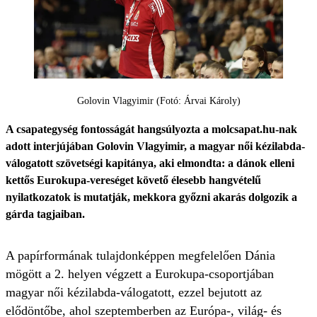
Golovin Vlagyimir (Fotó: Árvai Károly)
A csapategység fontosságát hangsúlyozta a molcsapat.hu-nak
adott interjújában Golovin Vlagyimir, a magyar női kézilabda-
válogatott szövetségi kapitánya, aki elmondta: a dánok elleni
kettős Eurokupa-vereséget követő élesebb hangvételű
nyilatkozatok is mutatják, mekkora győzni akarás dolgozik a
gárda tagjaiban.
A papírformának tulajdonképpen megfelelően Dánia
mögött a 2. helyen végzett a Eurokupa-csoportjában
magyar női kézilabda-válogatott, ezzel bejutott az
elődöntőbe, ahol szeptemberben az Európa-, világ- és