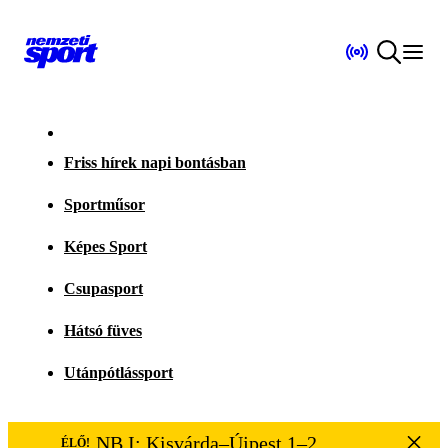
Friss hírek napi bontásban
Sportműsor
Képes Sport
Csupasport
Hátsó füves
Utánpótlássport
NB I: Kisvárda–Újpest 1–2
ÉLŐ!