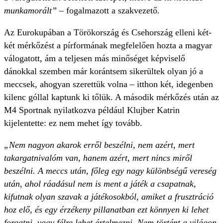
munkamorált”
– fogalmazott a szakvezető.
Az Eurokupában a Törökország és Csehország elleni két-
két mérkőzést a pírformának megfelelően hozta a magyar
válogatott, ám a teljesen más minőséget képviselő
dánokkal szemben már korántsem sikerültek olyan jó a
meccsek, ahogyan szerettük volna – itthon két, idegenben
kilenc góllal kaptunk ki tőlük. A második mérkőzés után az
M4 Sportnak nyilatkozva például Klujber Katrin
kijelentette: ez nem mehet így tovább.
„Nem nagyon akarok erről beszélni, nem azért, mert
takargatnivalóm van, hanem azért, mert nincs miről
beszélni. A meccs után, főleg egy nagy különbségű vereség
után, ahol ráadásul nem is ment a játék a csapatnak,
kifutnak olyan szavak a játékosokból, amiket a frusztráció
hoz elő, és egy érzékeny pillanatban ezt könnyen ki lehet
forgatni, vagy félre lehet értelmezni. Nem történt a világon