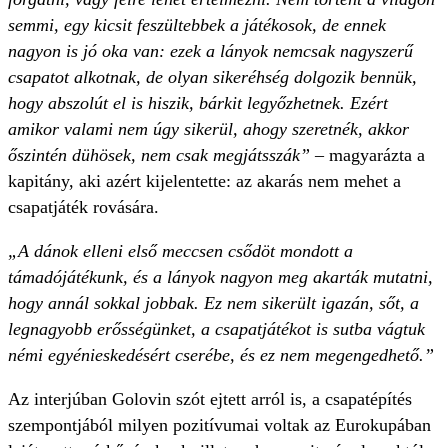
semmi, egy kicsit feszültebbek a játékosok, de ennek
nagyon is jó oka van: ezek a lányok nemcsak nagyszerű
csapatot alkotnak, de olyan sikeréhség dolgozik bennük,
hogy abszolút el is hiszik, bárkit legyőzhetnek. Ezért
amikor valami nem úgy sikerül, ahogy szeretnék, akkor
őszintén dühösek, nem csak megjátsszák”
– magyarázta a
kapitány, aki azért kijelentette: az akarás nem mehet a
csapatjáték rovására.
„A dánok elleni első meccsen csődöt mondott a
támadójátékunk, és a lányok nagyon meg akarták mutatni,
hogy annál sokkal jobbak. Ez nem sikerült igazán, sőt, a
legnagyobb erősségünket, a csapatjátékot is sutba vágtuk
némi egyénieskedésért cserébe, és ez nem megengedhető.”
Az interjúban Golovin szót ejtett arról is, a csapatépítés
szempontjából milyen pozitívumai voltak az Eurokupában