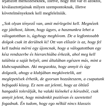
lejátszott mérkőzéseknek, illetve, hogy mit vár el azoktól,
kiválasztottjainak milyen szempontoknak, illetve
követelményeknek kell megfelelniük.
„Sok olyan tényező van, amit mérlegelni kell. Megnézek
egy játékost, látom, hogy ügyes, a hasznunkra lehet a
válogatottban is, úgyhogy meghívom. De a legfontosabb
dolgok csak itt derülnek ki! Ott van először is az, hogy fel
kell tudnia mérni egy újoncnak, hogy a válogatottban egy
kész rendszerbe és hierarchiába érkezik, ahol meg kell
találnia a saját helyét, ami általában egészen más, mint a
klubcsapatában. Aki megszokta, hogy annyit és úgy
dolgozik, ahogy a klubjában megkövetelik, azt
meglepetések érhetik, de gyorsan hozzáteszem, a csapatunk
befogadó közeg. Ez nem azt jelenti, hogy az öltöző
hangadói tolerálják, ha valaki kiénekel a kórusból, csak
annyit jelent, hogy mindenkit pozitívan és szeretettel
fogadnak. Én tudom, hogy ego nélkül nincs klasszis