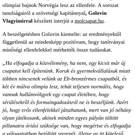
olimpiai bajnok Norvégia lesz az ellenfele. A sorozat
tanulságairól a szövetségi kapitánnyal
, Golovin
Vlagyimirral
készített interjút a
molcsapat.hu
.
A beszélgetésben Golovin kiemelte: az eredményektől
függetlenül az mindenképp pozitívum, hogy tanítványai
minőségi ellenfelekkel mérhették össze tudásukat.
„Ha elfogadja a közvélemény, ha nem, egy kicsit már új
csapatot kell építenünk. Koruk és gyermekvállalásuk miatt
többen nincsenek velünk az Eb-bronzérmes csapatból, és
két év múlva olimpia lesz, tehát teljesen normális, hogy
vannak hullámvölgyek egy csapat életében, hogy
sérülésekről és formaingadozásról ne is beszéljünk. Azért
jó, hogy erős ellenfelekkel játszhatunk, mert van jó néhány
olyan játékosunk, akinek minden egyes pályán töltött
pillanatra óriási szüksége van, hogy megértse és elfogadja
a válogatottban betöltött szerepét, illetve az itt kötelező