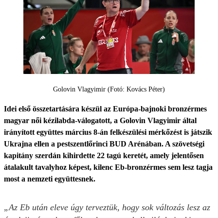
Golovin Vlagyimir (Fotó: Kovács Péter)
Idei első összetartására készül az Európa-bajnoki bronzérmes
magyar női kézilabda-válogatott, a Golovin Vlagyimir által
irányított együttes március 8-án felkészülési mérkőzést is játszik
Ukrajna ellen a pestszentlőrinci BUD Arénában. A szövetségi
kapitány szerdán kihirdette 22 tagú keretét, amely jelentősen
átalakult tavalyhoz képest, kilenc Eb-bronzérmes sem lesz tagja
most a nemzeti együttesnek.
„Az Eb után eleve úgy terveztük, hogy sok változás lesz az