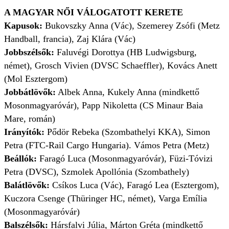
A MAGYAR NŐI VÁLOGATOTT KERETE
Kapusok:
Bukovszky Anna (Vác), Szemerey Zsófi (Metz
Handball, francia), Zaj Klára (Vác)
Jobbszélsők:
Faluvégi Dorottya (HB Ludwigsburg,
német), Grosch Vivien (DVSC Schaeffler), Kovács Anett
(Mol Esztergom)
Jobbátlövők:
Albek Anna, Kukely Anna (mindkettő
Mosonmagyaróvár), Papp Nikoletta (CS Minaur Baia
Mare, román)
Irányítók:
Pődör Rebeka (Szombathelyi KKA), Simon
Petra (FTC-Rail Cargo Hungaria). Vámos Petra (Metz)
Beállók:
Faragó Luca (Mosonmagyaróvár), Füzi-Tóvizi
Petra (DVSC), Szmolek Apollónia (Szombathely)
Balátlövők:
Csíkos Luca (Vác), Faragó Lea (Esztergom),
Kuczora Csenge (Thüringer HC, német), Varga Emília
(Mosonmagyaróvár)
Balszélsők:
Hársfalvi Júlia, Márton Gréta (mindkettő