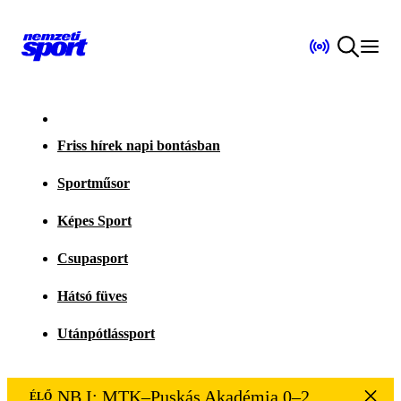
Friss hírek napi bontásban
Sportműsor
Képes Sport
Csupasport
Hátsó füves
Utánpótlássport
NB I: MTK–Puskás Akadémia 0–2
ÉLŐ