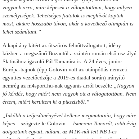
vagyunk arra, mire képesek a válogatottban, hogy milyen
személyiségek. Tehetséges fiatalok is meghívót kaptak
most, akikre hosszabb távon, akár a következő olimpián is
lehet számítani.”
A kapitány kitért az ötszörös felnőttválogatott, idény
közben a megszűnő Buzautól a szintén román első osztályú
Slatinához igazoló Pál Tamarára is. A 24 éves, junior
Európa-bajnok (épp Golovin volt az utánpótlás nemzeti
együttes vezetőedzője a 2019-es diadal során) irányító
nemrég az m4sport.hu-nak ugyanis arról beszélt:
„Nagyon
jó kérdés, hogy miért nem vagyok ott a válogatottban. Nem
értem, miért kerültem ki a pikszisből.”
„Inkább a teljesítményével kellene megmutatnia, hogy mire
képes
– szögezte le Golovin.
– Ismerem Tamarát, több évig
dolgoztunk együtt, nálam, az MTK-nál lett NB I-es