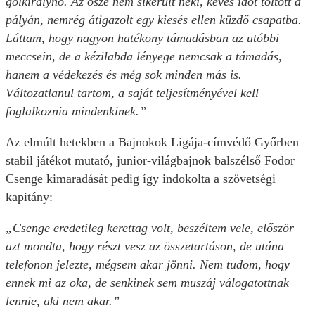
gólkirálynő. Az ősze nem sikerült neki, kevés időt töltött a
pályán, nemrég átigazolt egy kiesés ellen küzdő csapatba.
Láttam, hogy nagyon hatékony támadásban az utóbbi
meccsein, de a kézilabda lényege nemcsak a támadás,
hanem a védekezés és még sok minden más is.
Változatlanul tartom, a saját teljesítményével kell
foglalkoznia mindenkinek.”
Az elmúlt hetekben a Bajnokok Ligája-címvédő Győrben
stabil játékot mutató, junior-világbajnok balszélső Fodor
Csenge kimaradását pedig így indokolta a szövetségi
kapitány:
„Csenge eredetileg kerettag volt, beszéltem vele, először
azt mondta, hogy részt vesz az összetartáson, de utána
telefonon jelezte, mégsem akar jönni. Nem tudom, hogy
ennek mi az oka, de senkinek sem muszáj válogatottnak
lennie, aki nem akar.”