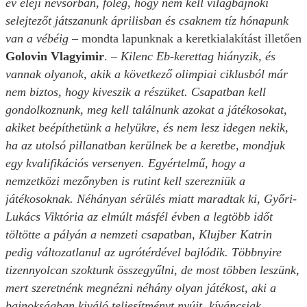
év eleji névsorban, főleg, hogy nem kell világbajnoki
selejtezőt játszanunk áprilisban és csaknem tíz hónapunk
van a vébéig
– mondta lapunknak a keretkialakítást illetően
Golovin Vlagyimir
.
– Kilenc Eb-kerettag hiányzik, és
vannak olyanok, akik a következő olimpiai ciklusból már
nem biztos, hogy kiveszik a részüket. Csapatban kell
gondolkoznunk, meg kell találnunk azokat a játékosokat,
akiket beépíthetünk a helyükre, és nem lesz idegen nekik,
ha az utolsó pillanatban kerülnek be a keretbe, mondjuk
egy kvalifikációs versenyen. Egyértelmű, hogy a
nemzetközi mezőnyben is rutint kell szerezniük a
játékosoknak. Néhányan sérülés miatt maradtak ki, Győri-
Lukács Viktória az elmúlt másfél évben a legtöbb időt
töltötte a pályán a nemzeti csapatban, Klujber Katrin
pedig változatlanul az ugrótérdével bajlódik. Többnyire
tizennyolcan szoktunk összegyűlni, de most többen leszünk,
mert szeretnénk megnézni néhány olyan játékost, aki a
bajnokságban kiváló teljesítményt nyújt, kíváncsiak