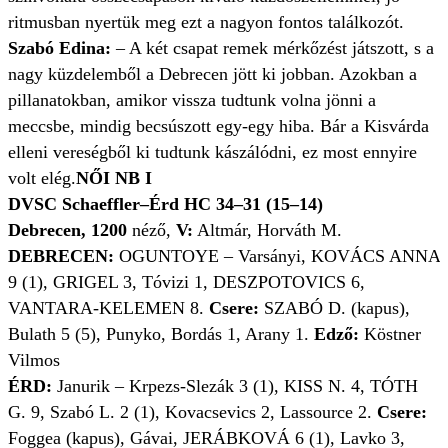
ritmusban nyertük meg ezt a nagyon fontos találkozót.
Szabó Edina:
– A két csapat remek mérkőzést játszott, s a
nagy küzdelemből a Debrecen jött ki jobban. Azokban a
pillanatokban, amikor vissza tudtunk volna jönni a
meccsbe, mindig becsúszott egy-egy hiba. Bár a Kisvárda
elleni vereségből ki tudtunk kászálódni, ez most ennyire
volt elég.
NŐI NB I
DVSC Schaeffler–Érd HC 34–31 (15–14)
Debrecen, 1200
néző,
V:
Altmár, Horváth M.
DEBRECEN:
OGUNTOYE – Varsányi, KOVÁCS ANNA
9 (1), GRIGEL 3, Tóvizi 1, DESZPOTOVICS 6,
VANTARA-KELEMEN 8.
Csere:
SZABÓ D. (kapus),
Bulath 5 (5), Punyko, Bordás 1, Arany 1.
Edző:
Köstner
Vilmos
ÉRD:
Janurik – Krpezs-Slezák 3 (1), KISS N. 4, TÓTH
G. 9, Szabó L. 2 (1), Kovacsevics 2, Lassource 2.
Csere:
Foggea (kapus), Gávai, JERÁBKOVÁ 6 (1), Lavko 3,