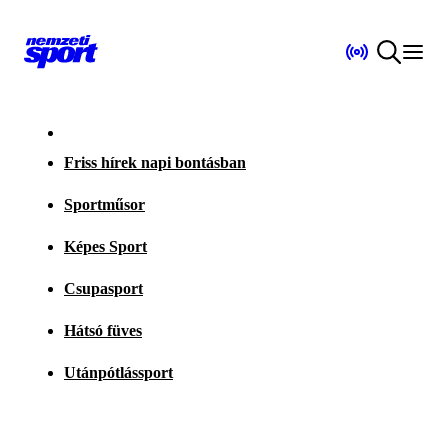
Friss hírek napi bontásban
Sportműsor
Képes Sport
Csupasport
Hátsó füves
Utánpótlássport