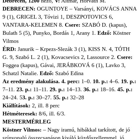
Debrecen, 1200
néző,
V:
Altmár, Horváth M.
DEBRECEN:
OGUNTOYE – Varsányi, KOVÁCS ANNA
9 (1), GRIGEL 3, Tóvizi 1, DESZPOTOVICS 6,
VANTARA-KELEMEN 8.
Csere:
SZABÓ D. (kapus),
Bulath 5 (5), Punyko, Bordás 1, Arany 1.
Edző:
Köstner
Vilmos
ÉRD:
Janurik – Krpezs-Slezák 3 (1), KISS N. 4, TÓTH
G. 9, Szabó L. 2 (1), Kovacsevics 2, Lassource 2.
Csere:
Foggea (kapus), Gávai, JERÁBKOVÁ 6 (1), Lavko 3,
Schatzl Natalie.
Edző:
Szabó Edina
Az eredmény alakulása. 4. perc:
1–0.
10. p.:
4–6.
19. p.:
7–11.
23. p.:
11–11.
29. p.:
14–13.
36. p.:
18–16.
45. p.:
24–24. 5
3. p.:
30–27.
55. p.:
32–28
Kiállítások:
2, ill. 8 perc
Hétméteresek:
8/6, ill. 6/3.
MESTERMÉRLEG
Köstner Vilmos:
– Nagy iramú, hibákkal tarkított, de jó
színvonalú összecsapáson kiváló küzdőszellemmel, jó