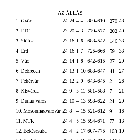
AZ ÁLLÁS
1. Győr
24
24
–
–
889–619
48
+270
2. FTC
23
20
–
3
779–577
40
+202
3. Siófok
23
16
1
6
688–542
33
+146
4. Érd
24
16
1
7
725–666
33
+59
5. Vác
23
14
1
8
642–615
29
+27
6. Debrecen
24
13
1
10
688–647
27
+41
7. Fehérvár
23
12
2
9
643–645
26
–2
8. Kisvárda
23
9
3
11
581–588
21
–7
9. Dunaújváros
23
10
–
13
598–622
20
–24
10. Mosonmagyaróvár
23
8
–
15
521–612
16
–91
11. MTK
24
4
5
15
594–671
13
–77
12. Békéscsaba
23
4
2
17
607–775
10
–168