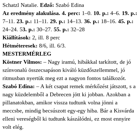
Schatzl Natalie.
Edző:
Szabó Edina
Az eredmény alakulása. 4. perc:
1–0.
10. p.:
4–6.
19. p.:
7–11.
23. p.:
11–11.
29. p.:
14–13.
36. p.:
18–16.
45. p.:
24–24. 5
3. p.:
30–27.
55. p.:
32–28
Kiállítások:
2, ill. 8 perc
Hétméteresek:
8/6, ill. 6/3.
MESTERMÉRLEG
Köstner Vilmos:
– Nagy iramú, hibákkal tarkított, de jó
színvonalú összecsapáson kiváló küzdőszellemmel, jó
ritmusban nyertük meg ezt a nagyon fontos találkozót.
Szabó Edina:
– A két csapat remek mérkőzést játszott, s a
nagy küzdelemből a Debrecen jött ki jobban. Azokban a
pillanatokban, amikor vissza tudtunk volna jönni a
meccsbe, mindig becsúszott egy-egy hiba. Bár a Kisvárda
elleni vereségből ki tudtunk kászálódni, ez most ennyire
volt elég.