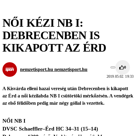
NŐI KÉZI NB I:
DEBRECENBEN IS
KIKAPOTT AZ ÉRD
0
nemzetisport.hu nemzetisport.hu
2019.05.02. 19:33
A Kisvárda elleni hazai vereség után Debrecenben is kikapott
az Érd a női kézilabda NB I csütörtöki mérkőzésén. A vendégek
az első félidőben pedig már négy góllal is vezettek.
NŐI NB I
DVSC Schaeffler–Érd HC 34–31 (15–14)