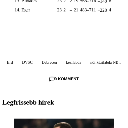
13. Budaörs
23
2
2
19
568–716
6
–148
14. Eger
23
2
–
21
483–711
4
–228
Érd
DVSC
Debrecen
kézilabda
női kézilabda NB I
0 KOMMENT
Legfrissebb hírek