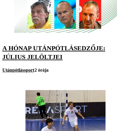
A HÓNAP UTÁNPÓTLÁSEDZŐJE:
JÚLIUS JELÖLTJEI
Utánpótlássport
2 órája