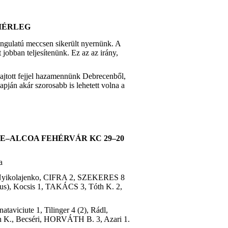
MÉRLEG
gulatú meccsen sikerült nyernünk. A
 jobban teljesítenünk. Ez az az irány,
ajtott fejjel hazamennünk Debrecenből,
apján akár szorosabb is lehetett volna a
E–ALCOA FEHÉRVÁR KC 29–20
a
yikolajenko, CIFRA 2, SZEKERES 8
apus), Kocsis 1, TAKÁCS 3, Tóth K. 2,
taviciute 1, Tilinger 4 (2), Rádl,
th K., Becséri, HORVÁTH B. 3, Azari 1.