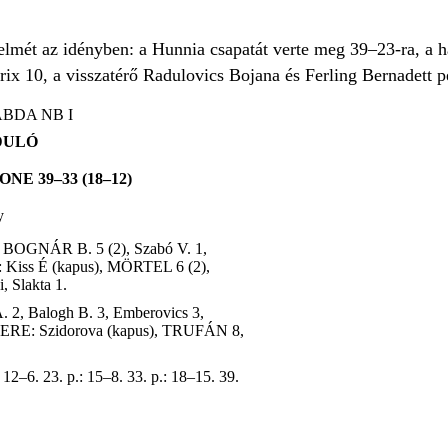
lmét az idényben: a Hunnia csapatát verte meg 39–23-ra, a h
x 10, a visszatérő Radulovics Bojana és Ferling Bernadett pe
BDA NB I
DULÓ
 39–33 (18–12)
y
OGNÁR B. 5 (2), Szabó V. 1,
iss É (kapus), MÖRTEL 6 (2),
 Slakta 1.
. 2, Balogh B. 3, Emberovics 3,
ERE: Szidorova (kapus), TRUFÁN 8,
: 12–6. 23. p.: 15–8. 33. p.: 18–15. 39.