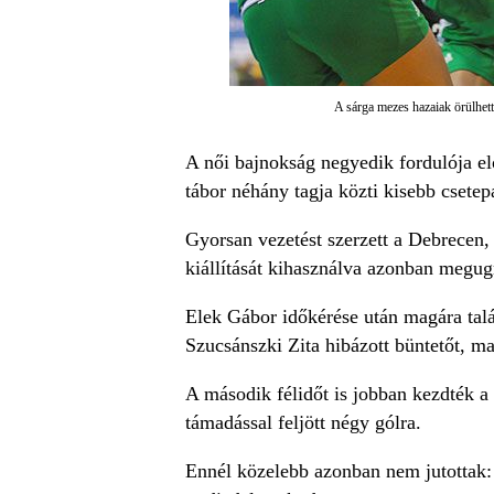
A sárga mezes hazaiak örülhet
A női bajnokság negyedik fordulója e
tábor néhány tagja közti kisebb csetep
Gyorsan vezetést szerzett a Debrecen,
kiállítását kihasználva azonban megug
Elek Gábor időkérése után magára talá
Szucsánszki Zita hibázott büntetőt, ma
A második félidőt is jobban kezdték a 
támadással feljött négy gólra.
Ennél közelebb azonban nem jutottak: a