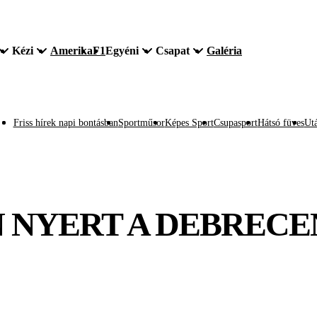
Kézi
Amerika
F1
Egyéni
Csapat
Galéria
Friss hírek napi bontásban
Sportműsor
Képes Sport
Csupasport
Hátsó füves
Utá
NYERT A DEBRECEN