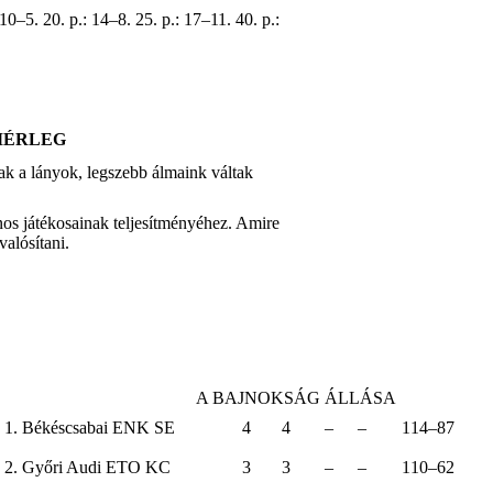
 10–5. 20. p.: 14–8. 25. p.: 17–11. 40. p.:
MÉRLEG
k a lányok, legszebb álmaink váltak
inos játékosainak teljesítményéhez. Amire
alósítani.
A BAJNOKSÁG ÁLLÁSA
1. Békéscsabai ENK SE
4
4
–
–
114–87
2. Győri Audi ETO KC
3
3
–
–
110–62