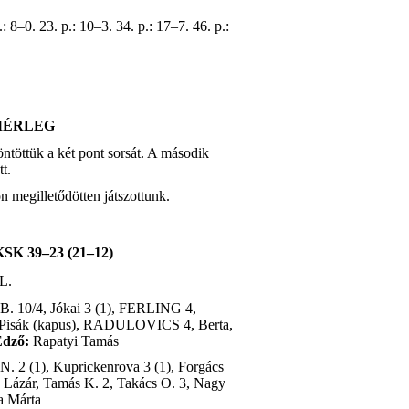
.: 8–0. 23. p.: 10–3. 34. p.: 17–7. 46. p.:
MÉRLEG
ntöttük a két pont sorsát. A második
t.
 megilletődötten játszottunk.
 39–23 (21–12)
L.
10/4, Jókai 3 (1), FERLING 4,
Pisák (kapus), RADULOVICS 4, Berta,
dző:
Rapatyi Tamás
. 2 (1), Kuprickenrova 3 (1), Forgács
, Lázár, Tamás K. 2, Takács O. 3, Nagy
a Márta