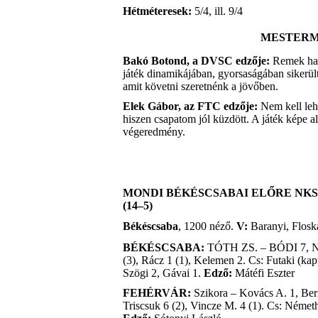
Hétméteresek:
5/4, ill. 9/4
MESTER
Bakó Botond, a DVSC edzője:
Remek han
játék dinamikájában, gyorsaságában sikerült
amit követni szeretnénk a jövőben.
Elek Gábor, az FTC edzője:
Nem kell leh
hiszen csapatom jól küzdött. A játék képe al
végeredmény.
MONDI BÉKÉSCSABAI ELŐRE NKS
(14–5)
Békéscsaba
, 1200 néző.
V:
Baranyi, Flosk
BÉKÉSCSABA:
TÓTH ZS. – BÓDI 7, N
(3), Rácz 1 (1), Kelemen 2. Cs: Futaki (k
Szögi 2, Gávai 1.
Edző:
Mátéfi Eszter
FEHÉRVÁR:
Szikora – Kovács A. 1, Berna
Triscsuk 6 (2), Vincze M. 4 (1). Cs: Néme