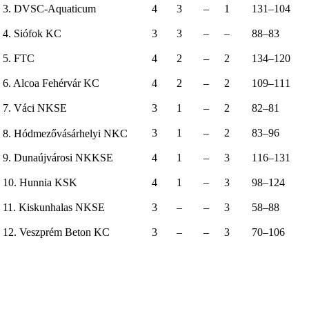
3. DVSC-Aquaticum
4
3
–
1
131–104
4. Siófok KC
3
3
–
–
88–83
5. FTC
4
2
–
2
134–120
6. Alcoa Fehérvár KC
4
2
–
2
109–111
7. Váci NKSE
3
1
–
2
82–81
3
1
–
2
83–96
8. Hódmezővásárhelyi NKC
9. Dunaújvárosi NKKSE
4
1
–
3
116–131
10. Hunnia KSK
4
1
–
3
98–124
11. Kiskunhalas NKSE
3
–
–
3
58–88
12. Veszprém Beton KC
3
–
–
3
70–106