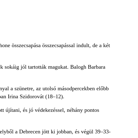
ne összecsapása összecsapással indult, de a két
k sokáig jól tartották magukat. Balogh Barbara
nyal a szünetre, az utolsó másodpercekben előbb
ban Irina Szidorovát (18–12).
tt újítani, és jó védekezéssel, néhány pontos
elyből a Debrecen jött ki jobban, és végül 39–33-