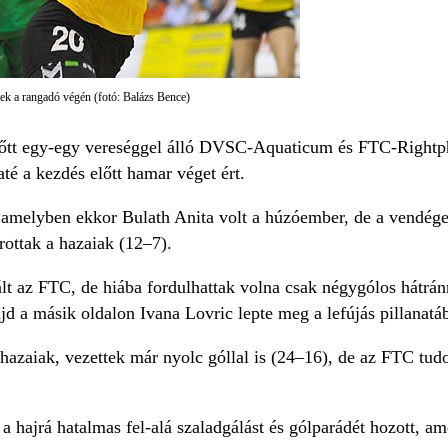
tek a rangadó végén (fotó: Balázs Bence)
lőtt egy-egy vereséggel álló DVSC-Aquaticum és FTC-Rightpho
até a kezdés előtt hamar véget ért.
 amelyben ekkor Bulath Anita volt a húzóember, de a vendége
rottak a hazaiak (12–7).
lt az FTC, de hiába fordulhattak volna csak négygólos hátrán
jd a másik oldalon Ivana Lovric lepte meg a lefújás pillanatá
hazaiak, vezettek már nyolc góllal is (24–16), de az FTC tudo
 hajrá hatalmas fel-alá szaladgálást és gólparádét hozott, am