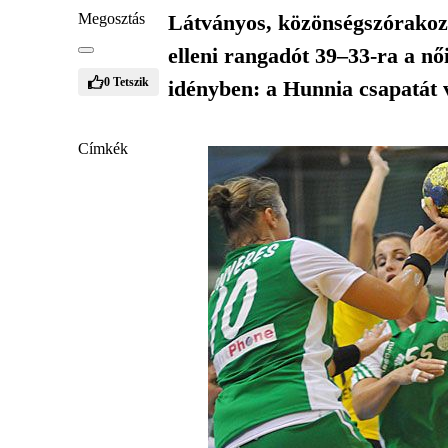
Megosztás
Látványos, közönségszórako
elleni rangadót 39–33-ra a n
0
Tetszik
idényben: a Hunnia csapatát 
Címkék