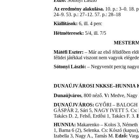
Edző:
Sótonyi László
Az eredmény alakulása.
10. p.: 3–0. 18. p
24–9. 53. p.: 27–12. 57. p.: 28–18
Kiállítások:
6, ill. 4 perc
Hétméteresek:
5/4, ill. 7/5
MESTER
Mátéfi Eszter:
– Már az első félidőben eldö
félidei játékkal viszont nem vagyok elégedet
Sótonyi László:
– Negyvenöt percig nagyon
DUNAÚJVÁROSI NKKSE–HUNNIA KSK
Dunaújváros
, 800 néző.
V:
Medve, Nagy 
DUNAÚJVÁROS:
GYŐRI – BALOGH B. 
GÁSPÁR 2, Sári 5, NAGY IVETT 5. Cs: 
Takács D. 2, Felső, Erdősi 1, Takács F. 3.
E
HUNNIA:
Makarenko – Kolos 3, Németh N
1, Barna 6 (2), Selenka. Cs: Kószó (kapus)
Izabella 3, Nagy A., Tamás M.
Edző:
Varg