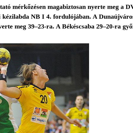
ztató mérkőzésen magabiztosan nyerte meg a
ői kézilabda NB I 4. fordulójában. A Dunaújváro
verte meg 39–23-ra. A Békéscsaba 29–20-ra győz