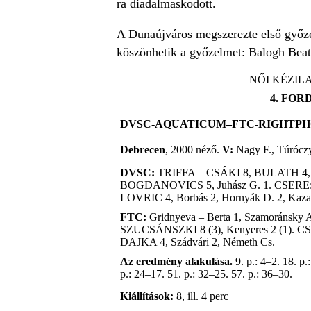
ra diadalmaskodott.
A Dunaújváros megszerezte első győze
köszönhetik a győzelmet: Balogh Beatri
NŐI KÉZILA
4. FOR
DVSC-AQUATICUM–FTC-RIGHTPHONE
Debrecen
, 2000 néző.
V:
Nagy F., Túrócz
DVSC:
TRIFFA – CSÁKI 8, BULATH 4, B
BOGDANOVICS 5, Juhász G. 1. CSERE: K
LOVRIC 4, Borbás 2, Hornyák D. 2, Kazai,
FTC:
Gridnyeva – Berta 1, Szamoránsky A
SZUCSÁNSZKI 8 (3), Kenyeres 2 (1). CS
DAJKA 4, Szádvári 2, Németh Cs.
Az eredmény alakulása.
9. p.: 4–2. 18. p.
p.: 24–17. 51. p.: 32–25. 57. p.: 36–30.
Kiállítások:
8, ill. 4 perc