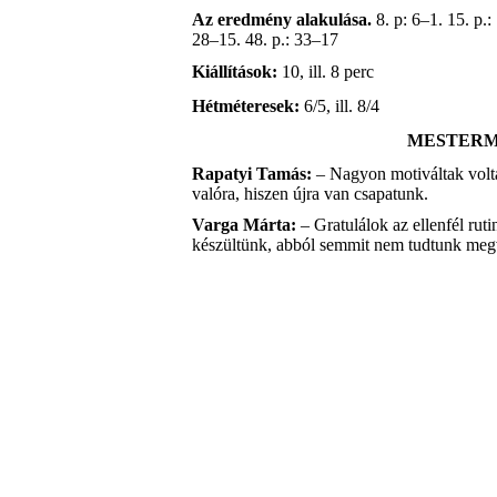
Az eredmény alakulása.
8. p: 6–1. 15. p.:
28–15. 48. p.: 33–17
Kiállítások:
10, ill. 8 perc
Hétméteresek:
6/5, ill. 8/4
MESTER
Rapatyi Tamás:
– Nagyon motiváltak volta
valóra, hiszen újra van csapatunk.
Varga Márta:
– Gratulálok az ellenfél rut
készültünk, abból semmit nem tudtunk megv