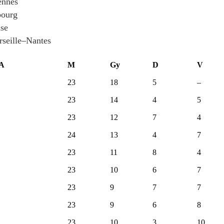
ennes
bourg
se
seille–Nantes
A
M
Gy
D
V
23
18
5
–
23
14
4
5
23
12
7
4
24
13
4
7
23
11
8
4
23
10
6
7
23
9
7
7
23
9
6
8
23
10
3
10