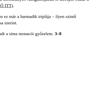
Ó ITT
).
 ez már a harmadik triplája – ilyen szintű
a szerint.
aradt a sima monacói győzelem.
3–0