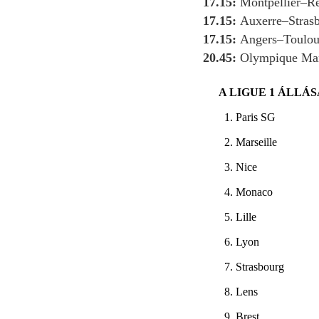
17.15:
Montpellier–R
17.15:
Auxerre–Stras
17.15:
Angers–Toulou
20.45:
Olympique Mar
A LIGUE 1 ÁLLÁS
1. Paris SG
2. Marseille
3. Nice
4. Monaco
5. Lille
6. Lyon
7. Strasbourg
8. Lens
9. Brest