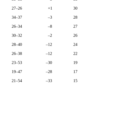
27–26
+1
30
34–37
–3
28
26–34
–8
27
30–32
–2
26
28–40
–12
24
26–38
–12
22
23–53
–30
19
19–47
–28
17
21–54
–33
15