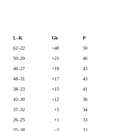
L–K
Gk
P
62–22
+40
59
50–29
+21
46
46–27
+19
43
48–31
+17
43
38–23
+15
41
42–30
+12
36
37–32
+5
34
26–25
+1
33
35–38
–3
33