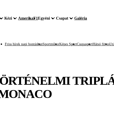
Kézi
Amerika
F1
Egyéni
Csapat
Galéria
Friss hírek napi bontásban
Sportműsor
Képes Sport
Csupasport
Hátsó füves
Utá
ÖRTÉNELMI TRIPLÁ
A MONACO