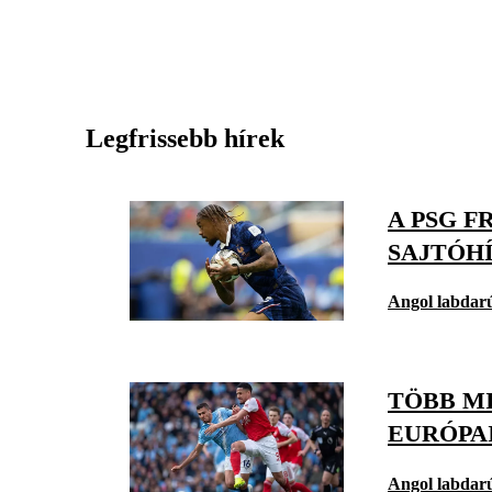
Legfrissebb hírek
A PSG 
SAJTÓH
Angol labdar
TÖBB M
EURÓPA
Angol labdar