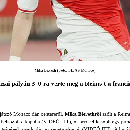
Mika Biereth (Fotó: FB/AS Monaco)
ai pályán 3–0-ra verte meg a Reims-t a francia
játszó Monaco dán centeréről,
Mika Bierethről
szólt a Reims
 belsőzött a kapuba (
VIDEÓ ITT
), öt perccel később egy pima
gítségével megduplázta csapata előnyét (
VIDEÓ ITT
). A hazá