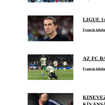
LIGUE 1
Francia labd
AZ FC 
Francia labd
KINEVEZ
KÍVÁNS