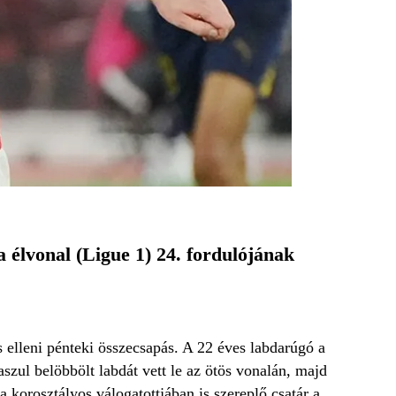
 élvonal (Ligue 1) 24. fordulójának
 elleni pénteki összecsapás. A 22 éves labdarúgó a
szul belöbbölt labdát vett le az ötös vonalán, majd
ja korosztályos válogatottjában is szereplő csatár a