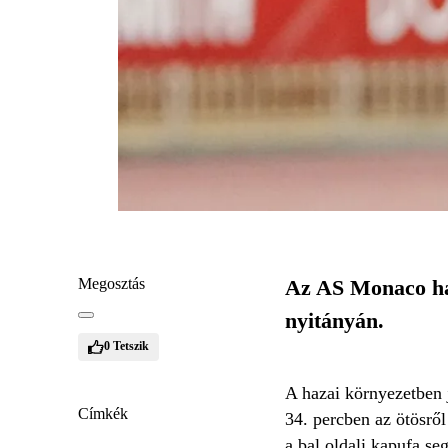
Megosztás
Az AS Monaco haz
nyitányán.
0
Tetszik
A hazai környezetben 
Címkék
34. percben az ötösről
a bal oldali kapufa se