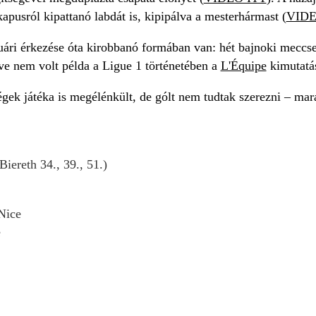
kapusról kipattanó labdát is, kipipálva a mesterhármast (
VIDE
ári érkezése óta kirobbanó formában van: hét bajnoki meccsen
e nem volt példa a Ligue 1 történetében a
L'Équipe
kimutatás
égek játéka is megélénkült, de gólt nem tudtak szerezni – m
Biereth 34., 39., 51.)
Nice
e