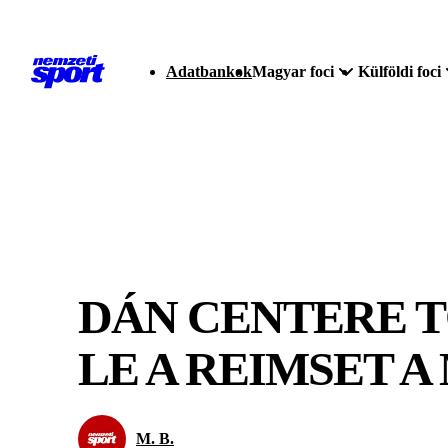
Adatbankok
Magyar foci
Külföldi foci
DÁN CENTERE T
LE A REIMSET 
M. B.