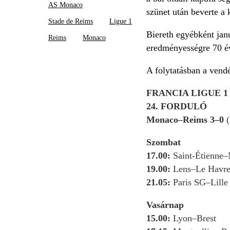
AS Monaco
szünet után beverte a 
Stade de Reims
Ligue 1
Biereth egyébként janu
Reims
Monaco
eredményességre 70 év
A folytatásban a vend
FRANCIA LIGUE 1
24. FORDULÓ
Monaco–Reims 3–0
(
Szombat
17.00:
Saint-Étienne–
19.00:
Lens–Le Havr
21.05:
Paris SG–Lille
Vasárnap
15.00:
Lyon–Brest