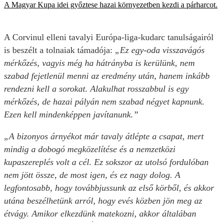
A Magyar Kupa idei győztese hazai környezetben kezdi a párharcot.
A Corvinul elleni tavalyi Európa-liga-kudarc tanulságairól
is beszélt a tolnaiak támadója:
„Ez egy-oda visszavágós
mérkőzés, vagyis még ha hátrányba is kerülünk, nem
szabad fejetlenül menni az eredmény után, hanem inkább
rendezni kell a sorokat. Alakulhat rosszabbul is egy
mérkőzés, de hazai pályán nem szabad négyet kapnunk.
Ezen kell mindenképpen javítanunk.”
„A bizonyos árnyékot már tavaly átlépte a csapat, mert
mindig a dobogó megközelítése és a nemzetközi
kupaszereplés volt a cél. Ez sokszor az utolsó fordulóban
nem jött össze, de most igen, és ez nagy dolog. A
legfontosabb, hogy továbbjussunk az első körből, és akkor
utána beszélhetünk arról, hogy evés közben jön meg az
étvágy. Amikor elkezdünk matekozni, akkor általában