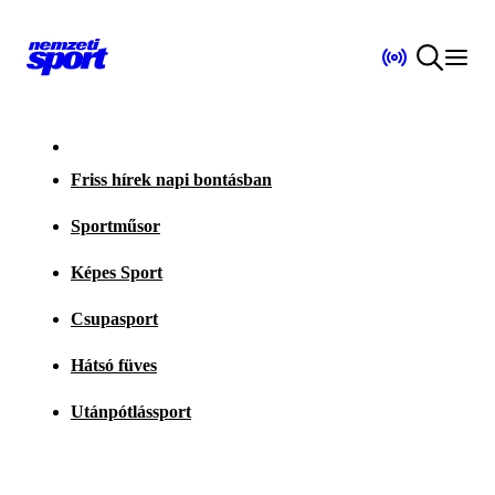
Friss hírek napi bontásban
Sportműsor
Képes Sport
Csupasport
Hátsó füves
Utánpótlássport