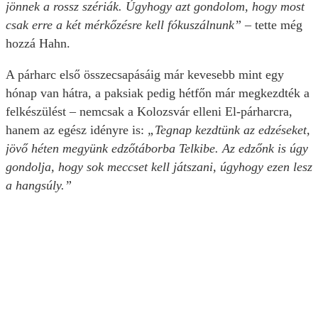
jönnek a rossz szériák. Úgyhogy azt gondolom, hogy most
csak erre a két mérkőzésre kell fókuszálnunk”
– tette még
hozzá Hahn.
A párharc első összecsapásáig már kevesebb mint egy
hónap van hátra, a paksiak pedig hétfőn már megkezdték a
felkészülést – nemcsak a Kolozsvár elleni El-párharcra,
hanem az egész idényre is:
„Tegnap kezdtünk az edzéseket,
jövő héten megyünk edzőtáborba Telkibe. Az edzőnk is úgy
gondolja, hogy sok meccset kell játszani, úgyhogy ezen lesz
a hangsúly.”