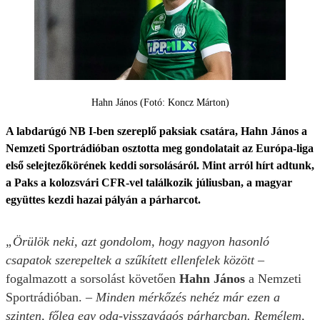
Hahn János (Fotó: Koncz Márton)
A labdarúgó NB I-ben szereplő paksiak csatára, Hahn János a
Nemzeti Sportrádióban osztotta meg gondolatait az Európa-liga
első selejtezőkörének keddi sorsolásáról. Mint arról hírt adtunk,
a Paks a kolozsvári CFR-vel találkozik júliusban, a magyar
együttes kezdi hazai pályán a párharcot.
„Örülök neki, azt gondolom, hogy nagyon hasonló
csapatok szerepeltek a szűkített ellenfelek között
–
fogalmazott a sorsolást követően
Hahn János
a Nemzeti
Sportrádióban. –
Minden mérkőzés nehéz már ezen a
szinten, főleg egy oda-visszavágós párharcban. Remélem,