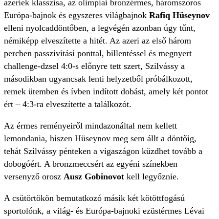
azeriek klasszisa, az olimpiai bronzérmes, háromszoros
Európa-bajnok és egyszeres világbajnok
Rafiq Hüseynov
elleni nyolcaddöntőben, a legvégén azonban úgy tűnt,
némiképp elveszítette a hitét. Az azeri az első három
percben passzivitási ponttal, billentéssel és megnyert
challenge-dzsel 4:0-s előnyre tett szert, Szilvássy a
másodikban ugyancsak lenti helyzetből próbálkozott,
remek ütemben és ívben indított dobást, amely két pontot
ért – 4:3-ra elveszítette a találkozót.
Az érmes reményeiről mindazonáltal nem kellett
lemondania, hiszen Hüseynov meg sem állt a döntőig,
tehát Szilvássy pénteken a vigaszágon küzdhet tovább a
dobogóért. A bronzmeccsért az egyéni színekben
versenyző orosz
Ausz Gobinovot
kell legyőznie.
A csütörtökön bemutatkozó másik két kötöttfogású
sportolónk, a világ- és Európa-bajnoki ezüstérmes Lévai