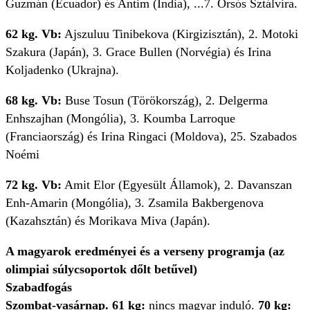
Guzmán (Ecuador) és Antim (India), ...7. Orsós Sztálvira.
62 kg. Vb:
Ajszuluu Tinibekova (Kirgizisztán), 2. Motoki
Szakura (Japán), 3. Grace Bullen (Norvégia) és Irina
Koljadenko (Ukrajna).
68 kg. Vb:
Buse Tosun (Törökország), 2. Delgerma
Enhszajhan (Mongólia), 3. Koumba Larroque
(Franciaország) és Irina Ringaci (Moldova), 25. Szabados
Noémi
72 kg. Vb:
Amit Elor (Egyesült Államok), 2. Davanszan
Enh-Amarin (Mongólia), 3. Zsamila Bakbergenova
(Kazahsztán) és Morikava Miva (Japán).
A magyarok eredményei és a verseny programja (az
olimpiai súlycsoportok dőlt betűvel)
Szabadfogás
Szombat-vasárnap. 61 kg:
nincs magyar induló.
70 kg: