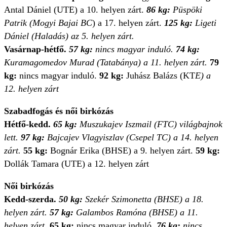
Antal Dániel (UTE) a 10. helyen zárt.
86 kg:
Püspöki
Patrik (Mogyi Bajai BC
) a 17. helyen zárt.
125 kg:
Ligeti
Dániel (Haladás) az 5. helyen zárt.
Vasárnap-hétfő.
57 kg:
nincs magyar induló.
74 kg:
Kuramagomedov Murad (Tatabánya) a 11. helyen zárt.
79
kg:
nincs magyar induló.
92 kg:
Juhász Balázs (KT
E) a
12. helyen zárt
Szabadfogás és női birkózás
Hétfő-kedd.
65 kg:
Muszukajev Iszmail (FTC) világbajnok
lett.
97 kg:
Bajcajev Vlagyiszlav (Csepel TC) a 14. helyen
zárt.
55 kg:
Bognár Erika (BHSE) a 9. helyen zárt.
59 kg:
Dollák Tamara (UTE) a 12. helyen zárt
Női birkózás
Kedd-szerda.
50 kg:
Szekér Szimonetta (BHSE) a 18.
helyen zárt.
57 kg:
Galambos Ramóna (BHSE) a 11.
helyen zárt.
65 kg:
nincs magyar induló
.
76 kg:
nincs