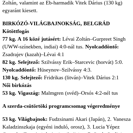
Zoltán, valamint az Eb-harmadik Vitek Dárius (130 kg)
egyaránt kiesett.
BIRKÓZÓ-VILÁGBAJNOKSÁG, BELGRÁD
Kötöttfogás
77 kg. A 16 közé jutásért:
Lévai Zoltán–Gurpreet Singh
(UWW-színekben, indiai) 4:0-nál tus.
Nyolcaddöntő:
Zsadrajev (kazah)–Lévai 4:1
82 kg. Selejtező:
Szilvássy Erik–Starcevic (horvát) 5:0.
Nyolcaddöntő:
Hüseynov–Szilvássy 4:3.
130 kg. Selejtező:
Fridrikas (litván)–Vitek Dárius 2:1
Női birkózás
53 kg. Vigaszág:
Malmgren (svéd)–Orsós 4:2-nél tus
A szerda-csütörtöki programcsomag végeredménye
53 kg. Világbajnok:
Fudzsinami Akari (Japán), 2. Vanesza
Kaladzinszkaja (egyéni induló, orosz), 3. Lucia Yépez