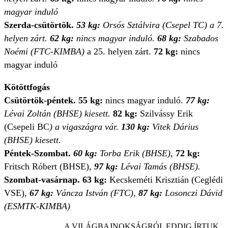
magyar induló
Szerda-csütörtök.
53 kg:
Orsós Sztálvira (Csepel TC) a 7.
helyen zárt.
62 kg:
nincs magyar induló.
68 kg:
Szabados
Noémi (FTC-KIMBA)
a 25. helyen zárt.
72 kg:
nincs
magyar induló
Kötöttfogás
Csütörtök-péntek. 55 kg:
nincs magyar induló.
77 kg:
Lévai Zoltán (BHSE) kiesett.
82 kg:
Szilvássy Erik
(Csepeli BC
) a vigaszágra vár.
130 kg:
Vitek Dárius
(BHSE) kiesett.
Péntek-Szombat.
60 kg:
Torba Erik (BHSE),
72 kg:
Fritsch Róbert (BHSE),
97 kg:
Lévai Tamás (BHSE).
Szombat-vasárnap. 63 kg:
Kecskeméti Krisztián (Ceglédi
VSE),
67 kg:
Váncza István (FTC),
87 kg:
Losonczi Dávid
(ESMTK-KIMBA)
A VILÁGBAJNOKSÁGRÓL EDDIG ÍRTUK