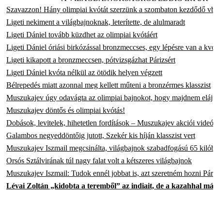
Szavazzon! Hány olimpiai kvótát szerzünk a szombaton kezdődő vb
Ligeti nekiment a világbajnoknak, leterítette, de alulmaradt
Ligeti Dániel tovább küzdhet az olimpiai kvótáért
Ligeti Dániel óriási birkózással bronzmeccses, egy lépésre van a kvót
Ligeti kikapott a bronzmeccsen, pótvizsgázhat Párizsért
Ligeti Dániel kvóta nélkül az ötödik helyen végzett
Bélrepedés miatt azonnal meg kellett műteni a bronzérmes klasszist
Muszukajev úgy odavágta az olimpiai bajnokot, hogy majdnem eláju
Muszukajev döntős és olimpiai kvótás!
Dobások, levitelek, hihetetlen fordítások – Muszukajev akciói videón
Galambos negyeddöntőig jutott, Szekér kis híján klasszist vert
Muszukajev Iszmail megcsinálta, világbajnok szabadfogású 65 kilób
Orsós Sztálvirának túl nagy falat volt a kétszeres világbajnok
Muszukajev Iszmail: Tudok ennél jobbat is, azt szeretném hozni Pári
Lévai Zoltán „kidobta a teremből” az indiait, de a kazahhal már