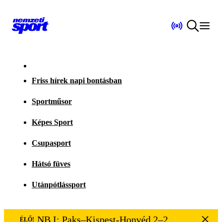
Friss hírek napi bontásban
Sportműsor
Képes Sport
Csupasport
Hátsó füves
Utánpótlássport
NB I: Paks–Kispest-Honvéd 2–2
ÉLŐ!