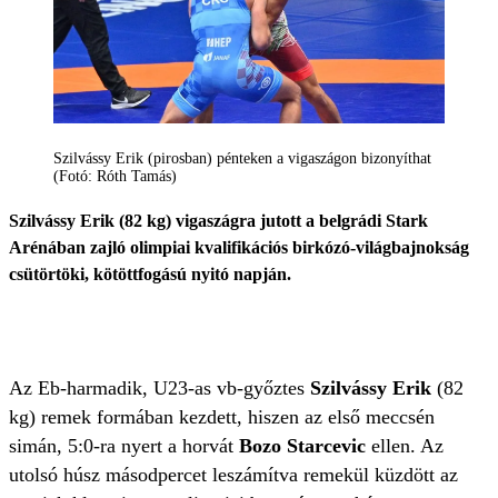
Szilvássy Erik (pirosban) pénteken a vigaszágon bizonyíthat
(Fotó: Róth Tamás)
Szilvássy Erik (82 kg) vigaszágra jutott a belgrádi Stark
Arénában zajló olimpiai kvalifikációs birkózó-világbajnokság
csütörtöki, kötöttfogású nyitó napján.
Az Eb-harmadik, U23-as vb-győztes
Szilvássy Erik
(82
kg) remek formában kezdett, hiszen az első meccsén
simán, 5:0-ra nyert a horvát
Bozo Starcevic
ellen. Az
utolsó húsz másodpercet leszámítva remekül küzdött az