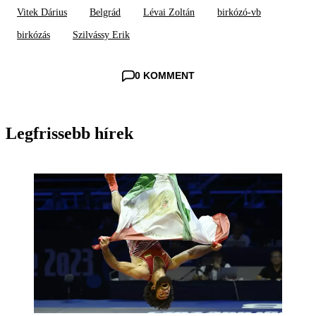
Vitek Dárius
Belgrád
Lévai Zoltán
birkózó-vb
birkózás
Szilvássy Erik
0 KOMMENT
Legfrissebb hírek