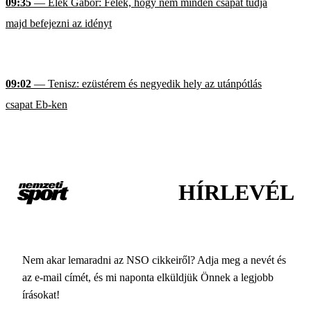
09:35
— Elek Gábor: Félek, hogy nem minden csapat tudja
majd befejezni az idényt
09:02
— Tenisz: ezüstérem és negyedik hely az utánpótlás
csapat Eb-ken
HÍRLEVÉL
Nem akar lemaradni az NSO cikkeiről? Adja meg a nevét és
az e-mail címét, és mi naponta elküldjük Önnek a legjobb
írásokat!