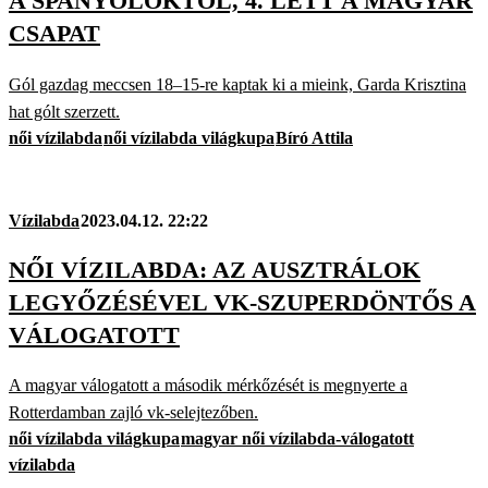
A SPANYOLOKTÓL, 4. LETT A MAGYAR
CSAPAT
Gól gazdag meccsen 18–15-re kaptak ki a mieink, Garda Krisztina
hat gólt szerzett.
női vízilabda
női vízilabda világkupa
Bíró Attila
Vízilabda
2023.04.12. 22:22
NŐI VÍZILABDA: AZ AUSZTRÁLOK
LEGYŐZÉSÉVEL VK-SZUPERDÖNTŐS A
VÁLOGATOTT
A magyar válogatott a második mérkőzését is megnyerte a
Rotterdamban zajló vk-selejtezőben.
női vízilabda világkupa
magyar női vízilabda-válogatott
vízilabda