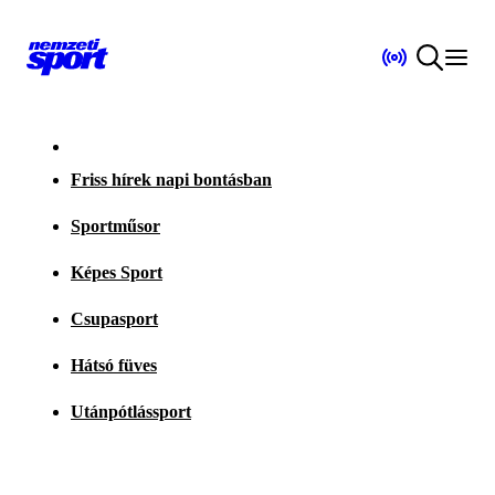
Friss hírek napi bontásban
Sportműsor
Képes Sport
Csupasport
Hátsó füves
Utánpótlássport