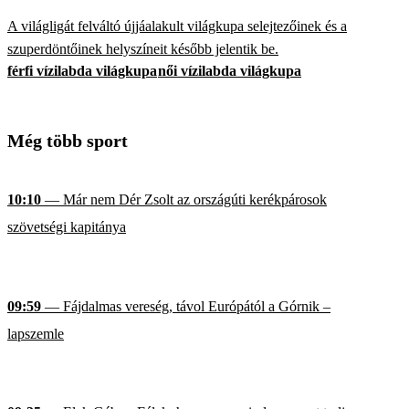
A világligát felváltó újjáalakult világkupa selejtezőinek és a
szuperdöntőinek helyszíneit később jelentik be.
férfi vízilabda világkupa
női vízilabda világkupa
Még több sport
10:10
— Már nem Dér Zsolt az országúti kerékpárosok
szövetségi kapitánya
09:59
— Fájdalmas vereség, távol Európától a Górnik –
lapszemle