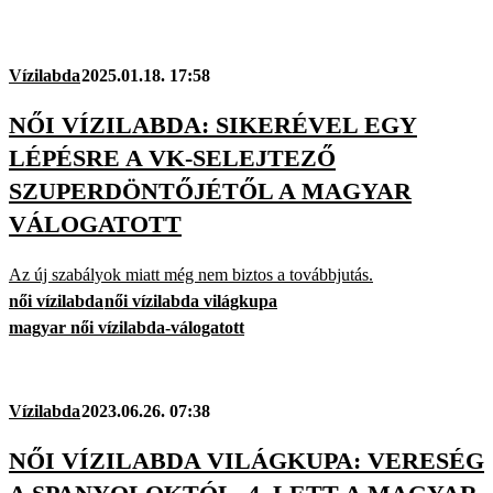
Vízilabda
2025.01.18. 17:58
NŐI VÍZILABDA: SIKERÉVEL EGY
LÉPÉSRE A VK-SELEJTEZŐ
SZUPERDÖNTŐJÉTŐL A MAGYAR
VÁLOGATOTT
Az új szabályok miatt még nem biztos a továbbjutás.
női vízilabda
női vízilabda világkupa
magyar női vízilabda-válogatott
Vízilabda
2023.06.26. 07:38
NŐI VÍZILABDA VILÁGKUPA: VERESÉG