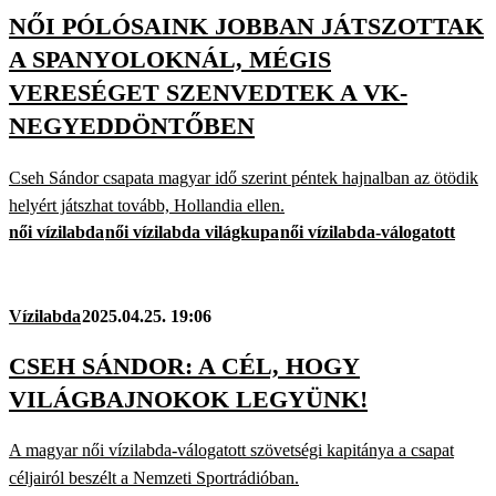
NŐI PÓLÓSAINK JOBBAN JÁTSZOTTAK
A SPANYOLOKNÁL, MÉGIS
VERESÉGET SZENVEDTEK A VK-
NEGYEDDÖNTŐBEN
Cseh Sándor csapata magyar idő szerint péntek hajnalban az ötödik
helyért játszhat tovább, Hollandia ellen.
női vízilabda
női vízilabda világkupa
női vízilabda-válogatott
Vízilabda
2025.04.25. 19:06
CSEH SÁNDOR: A CÉL, HOGY
VILÁGBAJNOKOK LEGYÜNK!
A magyar női vízilabda-válogatott szövetségi kapitánya a csapat
céljairól beszélt a Nemzeti Sportrádióban.