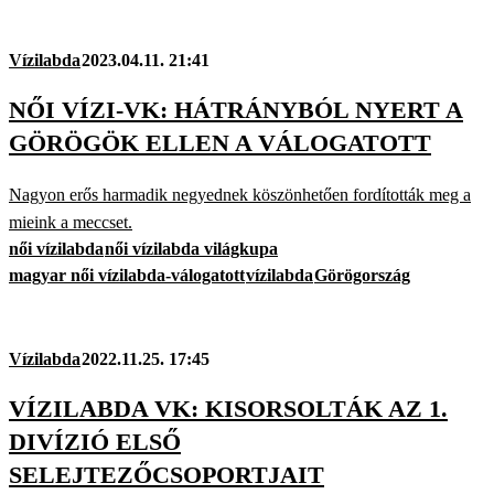
Vízilabda
2023.04.11. 21:41
NŐI VÍZI-VK: HÁTRÁNYBÓL NYERT A
GÖRÖGÖK ELLEN A VÁLOGATOTT
Nagyon erős harmadik negyednek köszönhetően fordították meg a
mieink a meccset.
női vízilabda
női vízilabda világkupa
magyar női vízilabda-válogatott
vízilabda
Görögország
Vízilabda
2022.11.25. 17:45
VÍZILABDA VK: KISORSOLTÁK AZ 1.
DIVÍZIÓ ELSŐ
SELEJTEZŐCSOPORTJAIT