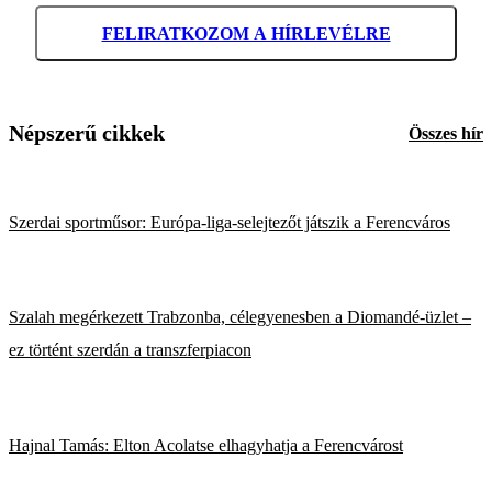
FELIRATKOZOM A HÍRLEVÉLRE
Népszerű cikkek
Összes hír
Szerdai sportműsor: Európa-liga-selejtezőt játszik a Ferencváros
Szalah megérkezett Trabzonba, célegyenesben a Diomandé-üzlet –
ez történt szerdán a transzferpiacon
Hajnal Tamás: Elton Acolatse elhagyhatja a Ferencvárost