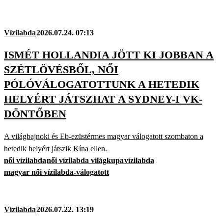
Vízilabda
2026.07.24. 07:13
ISMÉT HOLLANDIA JÖTT KI JOBBAN A
SZÉTLÖVÉSBŐL, NŐI
PÓLÓVÁLOGATOTTUNK A HETEDIK
HELYÉRT JÁTSZHAT A SYDNEY-I VK-
DÖNTŐBEN
A világbajnoki és Eb-ezüstérmes magyar válogatott szombaton a
hetedik helyért játszik Kína ellen.
női vízilabda
női vízilabda világkupa
vízilabda
magyar női vízilabda-válogatott
Vízilabda
2026.07.22. 13:19