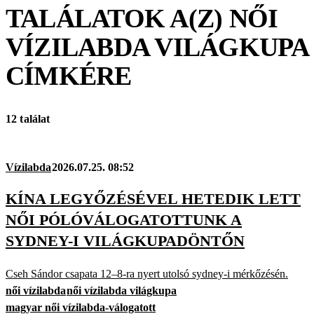
TALÁLATOK A(Z)
NŐI
VÍZILABDA VILÁGKUPA
CÍMKÉRE
12 találat
Vízilabda
2026.07.25. 08:52
KÍNA LEGYŐZÉSÉVEL HETEDIK LETT
NŐI PÓLÓVÁLOGATOTTUNK A
SYDNEY-I VILÁGKUPADÖNTŐN
Cseh Sándor csapata 12–8-ra nyert utolsó sydney-i mérkőzésén.
női vízilabda
női vízilabda világkupa
magyar női vízilabda-válogatott