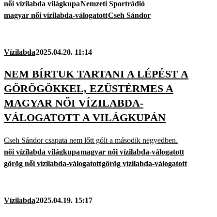
női vízilabda világkupa
Nemzeti Sportrádió
magyar női vízilabda-válogatott
Cseh Sándor
Vízilabda
2025.04.20. 11:14
NEM BÍRTUK TARTANI A LÉPÉST A
GÖRÖGÖKKEL, EZÜSTÉRMES A
MAGYAR NŐI VÍZILABDA-
VÁLOGATOTT A VILÁGKUPÁN
Cseh Sándor csapata nem lőtt gólt a második negyedben.
női vízilabda világkupa
magyar női vízilabda-válogatott
görög női vízilabda-válogatott
görög vízilabda-válogatott
Vízilabda
2025.04.19. 15:17