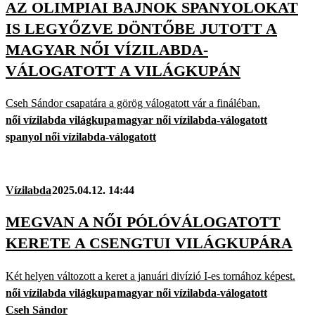
AZ OLIMPIAI BAJNOK SPANYOLOKAT
IS LEGYŐZVE DÖNTŐBE JUTOTT A
MAGYAR NŐI VÍZILABDA-
VÁLOGATOTT A VILÁGKUPÁN
Cseh Sándor csapatára a görög válogatott vár a fináléban.
női vízilabda világkupa
magyar női vízilabda-válogatott
spanyol női vízilabda-válogatott
Vízilabda
2025.04.12. 14:44
MEGVAN A NŐI PÓLÓVÁLOGATOTT
KERETE A CSENGTUI VILÁGKUPÁRA
Két helyen változott a keret a januári divízió I-es tornához képest.
női vízilabda világkupa
magyar női vízilabda-válogatott
Cseh Sándor