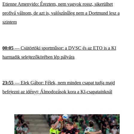
Etienne Amenyido: Éreztem, nem vagyok rossz, sikerülhet
profivá válnom, de azt is, valószínűleg nem a Dortmund lesz a
szintem
00:05
— Csütörtöki sportműsor: a DVSC és az ETO is a Kl
harmadik selejtezőkörében lép pályára
23:55
— Elek Gábor: Félek, nem minden csapat tudja majd
befejezni az idényt; Álmodozások kora a Kl-csapatainknál