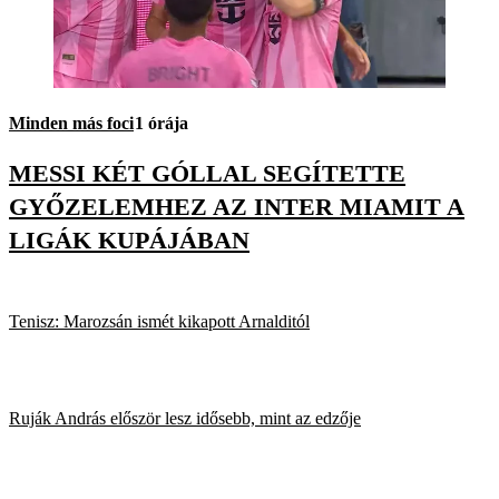
Minden más foci
1 órája
MESSI KÉT GÓLLAL SEGÍTETTE
GYŐZELEMHEZ AZ INTER MIAMIT A
LIGÁK KUPÁJÁBAN
Tenisz: Marozsán ismét kikapott Arnalditól
Ruják András először lesz idősebb, mint az edzője