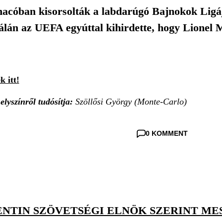
acóban kisorsolták a labdarúgó Bajnokok Ligá
álán az UEFA egyúttal kihirdette, hogy Lionel Me
k itt!
lyszínről tudósítja:
Szöllősi György (Monte-Carlo)
0 KOMMENT
NTIN SZÖVETSÉGI ELNÖK SZERINT MES