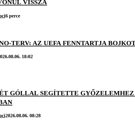
VONUL VISSZA
oci
6 perce
INO-TERV: AZ UEFA FENNTARTJA BOJK
026.08.06. 18:02
KÉT GÓLLAL SEGÍTETTE GYŐZELEMHEZ 
BAN
oci
2026.08.06. 08:28