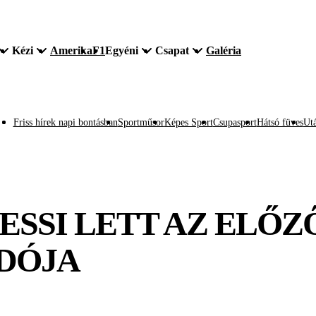
Kézi
Amerika
F1
Egyéni
Csapat
Galéria
Friss hírek napi bontásban
Sportműsor
Képes Sport
Csupasport
Hátsó füves
Utá
ESSI LETT AZ ELŐZ
DÓJA