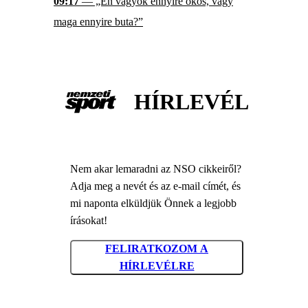
09:17
— „Én vagyok ennyire okos, vagy
maga ennyire buta?”
HÍRLEVÉL
Nem akar lemaradni az NSO cikkeiről?
Adja meg a nevét és az e-mail címét, és
mi naponta elküldjük Önnek a legjobb
írásokat!
FELIRATKOZOM A
HÍRLEVÉLRE