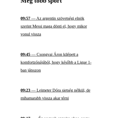
Még több sport
09:57
— Az argentin szövetségi elnök
szerint Messi maga dönti el, hogy mikor
vonul vissza
09:45
— Csongvai Áron kilépett a
komfortzónájából, hogy később a Ligue 1-
ban játsszon
09:23
— Leimeter Dóra sietség nélkül, de
mihamarabb vissza akar térni