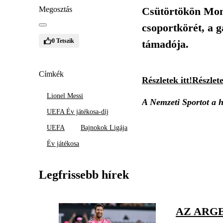
Megosztás
Csütörtökön Mon
csoportkörét, a g
0
Tetszik
támadója.
Címkék
Részletek itt!
Részlete
Lionel Messi
A Nemzeti Sportot a he
UEFA Év játékosa-díj
UEFA
Bajnokok Ligája
Év játékosa
Legfrissebb hírek
AZ ARGE