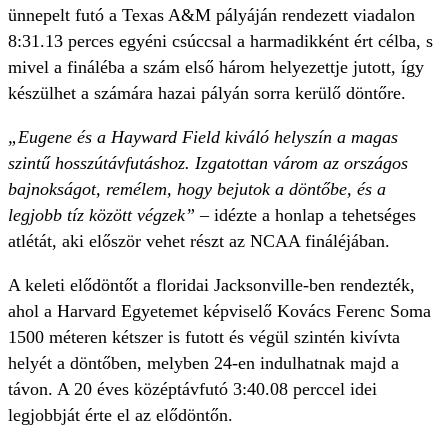
ünnepelt futó a Texas A&M pályáján rendezett viadalon
8:31.13 perces egyéni csúccsal a harmadikként ért célba, s
mivel a fináléba a szám első három helyezettje jutott, így
készülhet a számára hazai pályán sorra kerülő döntőre.
„Eugene és a Hayward Field kiváló helyszín a magas
szintű hosszútávfutáshoz. Izgatottan várom az országos
bajnokságot, remélem, hogy bejutok a döntőbe, és a
legjobb tíz között végzek”
– idézte a honlap a tehetséges
atlétát, aki először vehet részt az NCAA fináléjában.
A keleti elődöntőt a floridai Jacksonville-ben rendezték,
ahol a Harvard Egyetemet képviselő Kovács Ferenc Soma
1500 méteren kétszer is futott és végül szintén kivívta
helyét a döntőben, melyben 24-en indulhatnak majd a
távon. A 20 éves középtávfutó 3:40.08 perccel idei
legjobbját érte el az elődöntőn.