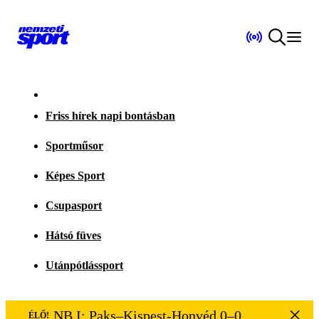
Friss hírek napi bontásban
Sportműsor
Képes Sport
Csupasport
Hátsó füves
Utánpótlássport
NB I: Paks–Kispest-Honvéd 0–0
ÉLŐ!