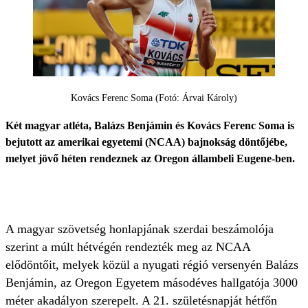
Kovács Ferenc Soma (Fotó: Árvai Károly)
Két magyar atléta, Balázs Benjámin és Kovács Ferenc Soma is
bejutott az amerikai egyetemi (NCAA) bajnokság döntőjébe,
melyet jövő héten rendeznek az Oregon állambeli Eugene-ben.
A magyar szövetség honlapjának szerdai beszámolója
szerint a múlt hétvégén rendezték meg az NCAA
elődöntőit, melyek közül a nyugati régió versenyén Balázs
Benjámin, az Oregon Egyetem másodéves hallgatója 3000
méter akadályon szerepelt. A 21. születésnapját hétfőn