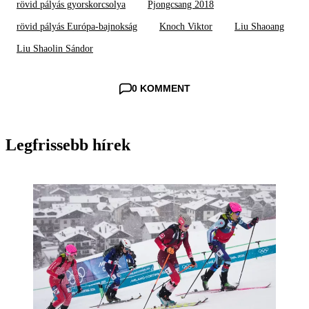
rövid pályás gyorskorcsolya
Pjongcsang 2018
rövid pályás Európa-bajnokság
Knoch Viktor
Liu Shaoang
Liu Shaolin Sándor
0 KOMMENT
Legfrissebb hírek