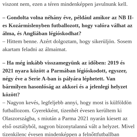
viszont nem, ezen a téren mindenképpen javulnunk kell.
– Gondolta volna néhány éve, például amikor az NB II-
es Kozármislenyben futballozott, hogy valóra válhat az
álma, és Angliában légióskodhat?
– Hittem benne. Azért dolgoztam, hogy sikerüljön. Sosem
akartam feladni az álmaimat.
– Ha még inkább visszamegyünk az időben: 2019 és
2021 nyara között a Parmában légióskodott, egyszer,
négy éve a Serie A-ban is pályára léphetett. Van
bármilyen hasonlóság az akkori és a jelenlegi helyzet
között?
– Nagyon kevés, legfeljebb annyi, hogy most is külföldön
futballozom. Gyerekként, tizenhét évesen kerültem ki
Olaszországba, s miután a Parma 2021 nyarán kiesett az
első osztályból, nagyon bizonytalanná vált a helyzet. Mivel
tizenkilenc évesen mindenképpen a felnőttfutballban