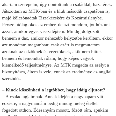
akartam szerepelni, úgy döntöttünk a családdal, hazatérek.
Játszottam az MTK-ban és a klub második csapatában is,
majd kölcsönadtak Tiszakécskére és Kozármisleny­be.
Persze utólag okos az ember, de azt mondom, jót húztunk
azzal, amikor egyet visszaléptem. Mindig dolgozott
bennem a dac, amikor nehezebb helyzetbe kerültem, ekkor
azt mondtam magamban: csak azért is megmutatom
azoknak az edzőknek és vezetőknek, akik nem hittek
bennem és lemondtak rólam, hogy képes vagyok
kiemelkedő teljesítményre. Az MTK megadta az esélyt a
bizonyításra, éltem is vele, ennek az eredménye az angliai
szerződés.
– Kinek köszönheti a legtöbbet, hogy idáig eljutott?
– A családtagjaimnak. Annak idején a nagypapám vitt
edzésre, a nagymamám pedig mindig meleg étellel
fogadott otthon. Édesanyám mosott, főzött rám, apukám