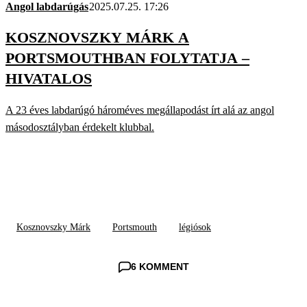
Angol labdarúgás
2025.07.25. 17:26
KOSZNOVSZKY MÁRK A
PORTSMOUTHBAN FOLYTATJA –
HIVATALOS
A 23 éves labdarúgó hároméves megállapodást írt alá az angol
másodosztályban érdekelt klubbal.
Kosznovszky Márk
Portsmouth
légiósok
6 KOMMENT