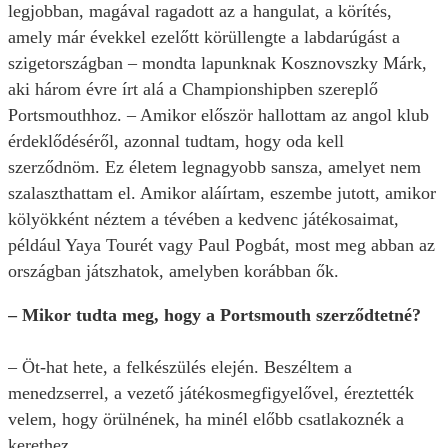
legjobban, magával ragadott az a hangulat, a körítés,
amely már évekkel ezelőtt körüllengte a labdarúgást a
szigetországban – mondta lapunknak Kosznovszky Márk,
aki három évre írt alá a Championshipben szereplő
Portsmouthhoz. – Amikor először hallottam az angol klub
érdeklődéséről, azonnal tudtam, hogy oda kell
szerződnöm. Ez életem legnagyobb sansza, amelyet nem
szalaszthattam el. Amikor aláírtam, eszembe jutott, amikor
kölyökként néztem a tévében a kedvenc játékosaimat,
például Yaya Tourét vagy Paul Pogbát, most meg abban az
országban játszhatok, amelyben korábban ők.
– Mikor tudta meg, hogy a Portsmouth szerződtetné?
– Öt-hat hete, a felkészülés elején. Beszéltem a
menedzserrel, a vezető játékosmegfigyelővel, éreztették
velem, hogy örülnének, ha minél előbb csatlakoznék a
kerethez.