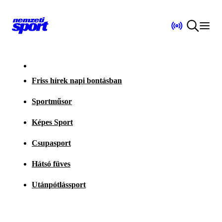
Friss hírek napi bontásban
Sportműsor
Képes Sport
Csupasport
Hátsó füves
Utánpótlássport