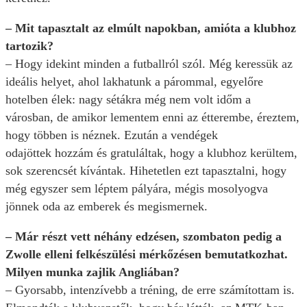
– Mit tapasztalt az elmúlt napokban, amióta a klubhoz
tartozik?
– Hogy idekint minden a futballról szól. Még keressük az
ideális helyet, ahol lakhatunk a párommal, egyelőre
hotelben élek: nagy sétákra még nem volt időm a
városban, de amikor lementem enni az étterembe, éreztem,
hogy többen is néznek. Ezután a vendégek
odajöttek hozzám és gratuláltak, hogy a klubhoz kerültem,
sok szerencsét kívántak. Hihetetlen ezt tapasztalni, hogy
még egyszer sem léptem pályára, mégis mosolyogva
jönnek oda az emberek és megismernek.
– Már részt vett néhány edzésen, szombaton pedig a
Zwolle elleni felkészülési mérkőzésen bemutatkozhat.
Milyen munka zajlik Angliában?
– Gyorsabb, intenzívebb a tréning, de erre számítottam is.