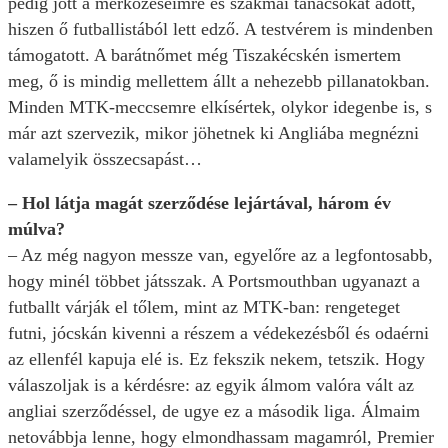
pedig jött a mérkőzéseimre és szakmai tanácsokat adott,
hiszen ő futballistából lett edző. A testvérem is mindenben
támogatott. A barátnőmet még Tiszakécskén ismertem
meg, ő is mindig mellettem állt a nehezebb pillanatokban.
Minden MTK-meccsemre elkísértek, olykor idegenbe is, s
már azt szervezik, mikor jöhetnek ki Angliába megnézni
valamelyik összecsapást…
– Hol látja magát szerződése lejártával, három év
múlva?
– Az még nagyon messze van, egyelőre az a legfontosabb,
hogy minél többet játsszak. A Portsmouthban ugyanazt a
futballt várják el tőlem, mint az MTK-ban: rengeteget
futni, jócskán kivenni a részem a védekezésből és odaérni
az ellenfél kapuja elé is. Ez fekszik nekem, tetszik. Hogy
válaszoljak is a kérdésre: az egyik álmom valóra vált az
angliai szerződéssel, de ugye ez a második liga. Álmaim
netovábbja lenne, hogy elmondhassam magamról, Premier