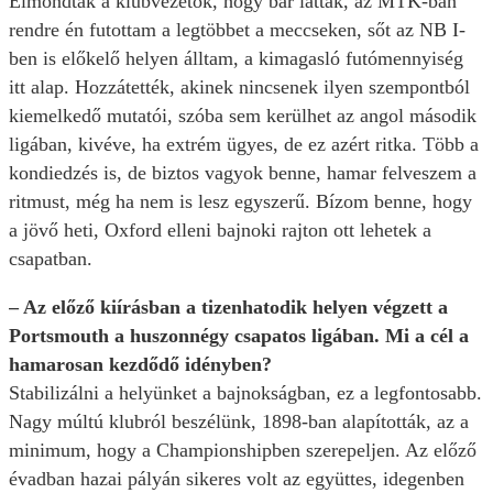
Elmondták a klubvezetők, hogy bár látták, az MTK-ban
rendre én futottam a legtöbbet a meccseken, sőt az NB I-
ben is előkelő helyen álltam, a kimagasló futómennyiség
itt alap. Hozzátették, akinek nincsenek ilyen szempontból
kiemelkedő mutatói, szóba sem kerülhet az angol második
ligában, kivéve, ha extrém ügyes, de ez azért ritka. Több a
kondiedzés is, de biztos vagyok benne, hamar felveszem a
ritmust, még ha nem is lesz egyszerű. Bízom benne, hogy
a jövő heti, Oxford elleni bajnoki rajton ott lehetek a
csapatban.
– Az előző kiírásban a tizenhatodik helyen végzett a
Portsmouth a huszonnégy csapatos ligában. Mi a cél a
hamarosan kezdődő idényben?
Stabilizálni a helyünket a bajnokságban, ez a legfontosabb.
Nagy múltú klubról beszélünk, 1898-ban alapították, az a
minimum, hogy a Championshipben szerepeljen. Az előző
évadban hazai pályán sikeres volt az együttes, idegenben