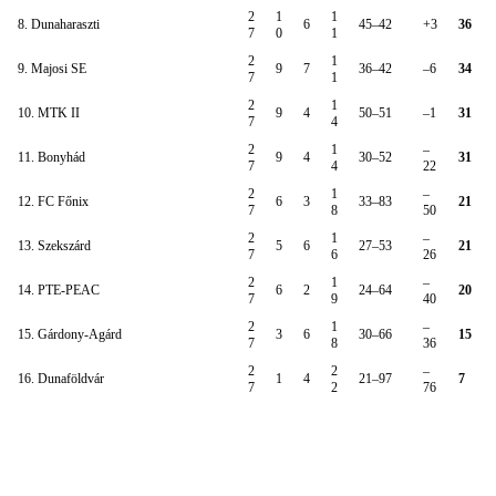
2
1
1
8. Dunaharaszti
6
45–42
+3
36
7
0
1
2
1
9. Majosi SE
9
7
36–42
–6
34
7
1
2
1
10. MTK II
9
4
50–51
–1
31
7
4
2
1
–
11. Bonyhád
9
4
30–52
31
7
4
22
2
1
–
12. FC Főnix
6
3
33–83
21
7
8
50
2
1
–
13. Szekszárd
5
6
27–53
21
7
6
26
2
1
–
14. PTE-PEAC
6
2
24–64
20
7
9
40
2
1
–
15. Gárdony-Agárd
3
6
30–66
15
7
8
36
2
2
–
16. Dunaföldvár
1
4
21–97
7
7
2
76