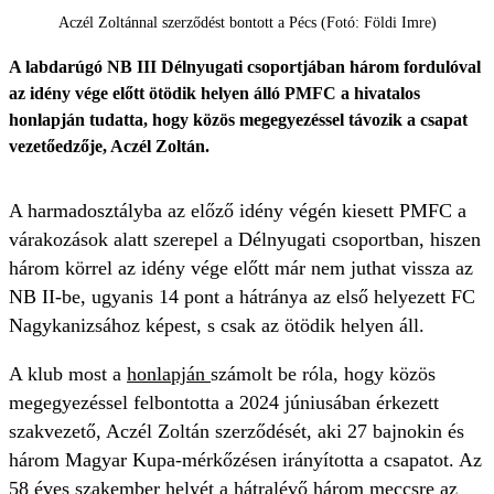
Aczél Zoltánnal szerződést bontott a Pécs (Fotó: Földi Imre)
A labdarúgó NB III Délnyugati csoportjában három fordulóval
az idény vége előtt ötödik helyen álló PMFC a hivatalos
honlapján tudatta, hogy közös megegyezéssel távozik a csapat
vezetőedzője, Aczél Zoltán.
A harmadosztályba az előző idény végén kiesett PMFC a
várakozások alatt szerepel a Délnyugati csoportban, hiszen
három körrel az idény vége előtt már nem juthat vissza az
NB II-be, ugyanis 14 pont a hátránya az első helyezett FC
Nagykanizsához képest, s csak az ötödik helyen áll.
A klub most a
honlapján
számolt be róla, hogy közös
megegyezéssel felbontotta a 2024 júniusában érkezett
szakvezető, Aczél Zoltán szerződését, aki 27 bajnokin és
három Magyar Kupa-mérkőzésen irányította a csapatot. Az
58 éves szakember helyét a hátralévő három meccsre az