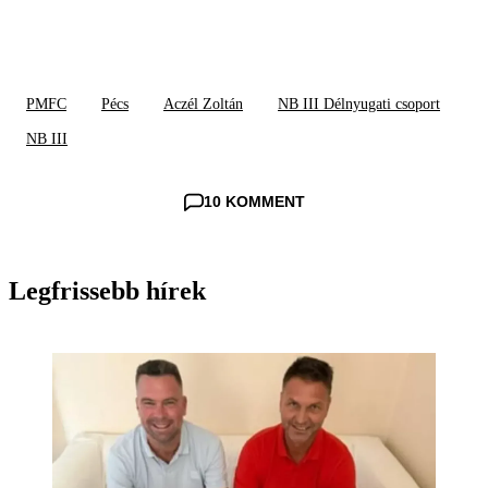
PMFC
Pécs
Aczél Zoltán
NB III Délnyugati csoport
NB III
10 KOMMENT
Legfrissebb hírek