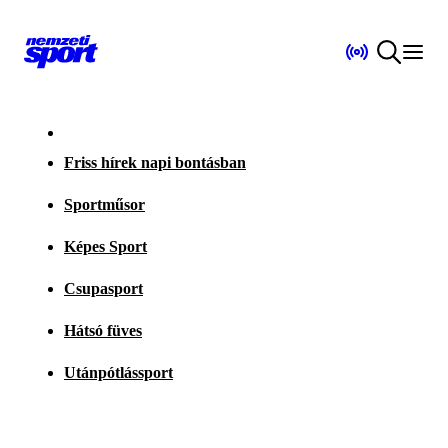
Friss hírek napi bontásban
Sportműsor
Képes Sport
Csupasport
Hátsó füves
Utánpótlássport