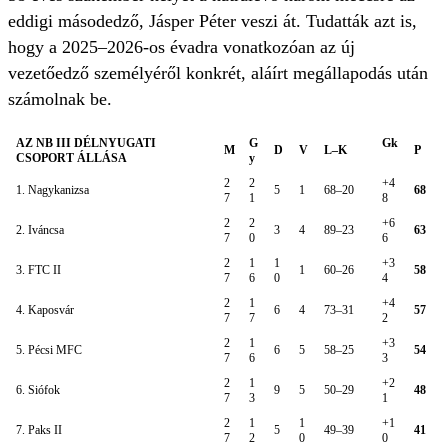
eddigi másodedző, Jásper Péter veszi át. Tudatták azt is,
hogy a 2025–2026-os évadra vonatkozóan az új
vezetőedző személyéről konkrét, aláírt megállapodás után
számolnak be.
AZ NB III DÉLNYUGATI
G
Gk
M
D
V
L–K
P
CSOPORT ÁLLÁSA
y
2
2
+4
1. Nagykanizsa
5
1
68–20
68
7
1
8
2
2
+6
2. Iváncsa
3
4
89–23
63
7
0
6
2
1
1
+3
3. FTC II
1
60–26
58
7
6
0
4
2
1
+4
4. Kaposvár
6
4
73–31
57
7
7
2
2
1
+3
5. Pécsi MFC
6
5
58–25
54
7
6
3
2
1
+2
6. Siófok
9
5
50–29
48
7
3
1
2
1
1
+1
7. Paks II
5
49–39
41
7
2
0
0