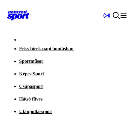
Friss hírek napi bontásban
Sportműsor
Képes Sport
Csupasport
Hátsó füves
Utánpótlássport