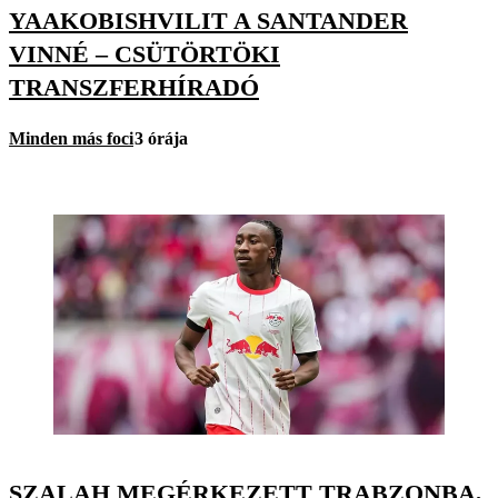
YAAKOBISHVILIT A SANTANDER
VINNÉ – CSÜTÖRTÖKI
TRANSZFERHÍRADÓ
Minden más foci
3 órája
SZALAH MEGÉRKEZETT TRABZONBA,