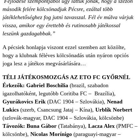
Fejlődése szempontjából úgy láttuk jónak, hogy a szezon
második felére kölcsönadjuk Pécsre, ezáltal több
játéklehetőséghez fog jutni tavasszal. Fél év múlva várjuk
vissza, amikor egy érettebb és rutinosabb játékossal
leszünk gazdagabbak.”
A pécsiek honlapja viszont ezzel szemben azt közölte,
hogy a klubnak féléves kölcsönadás után nyáron opciós
joga lesz a játékos megvásárlására…
TÉLI JÁTÉKOSMOZGÁS AZ ETO FC GYŐRNÉL
Érkezők: Gabriel Boschilia
(brazil, szabadon
igazolhatóként, legutóbb Coritiba FC – Brazília),
Gyurákovics Erik
(DAC 1904 – Szlovákia),
Nenad
Lukics
(szerb, Csancsung Jataj – Kína),
Urblík Norbert
(szlovák-magyar, DAC 1904 – Szlovákia, kölcsönbe)
Távozók: Buna Gábor
(Tatabánya),
Lacza Alex
(PMFC –
kölcsönbe),
Nicolas Morínigo
(paraguayi-magyar –