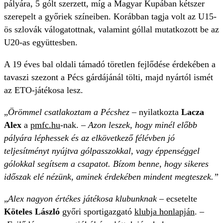
pályára, 5 gólt szerzett, míg a Magyar Kupában kétszer
szerepelt a győriek színeiben. Korábban tagja volt az U15-
ös szlovák válogatottnak, valamint góllal mutatkozott be az
U20-as együttesben.
A 19 éves bal oldali támadó töretlen fejlődése érdekében a
tavaszi szezont a Pécs gárdájánál tölti, majd nyártól ismét
az ETO-játékosa lesz.
„
Örömmel csatlakoztam a Pécshez
– nyilatkozta
Lacza
Alex
a
pmfc.hu
-nak. –
Azon leszek, hogy minél előbb
pályára léphessek és az elkövetkező félévben jó
teljesítményt nyújtva gólpasszokkal, vagy éppenséggel
gólokkal segítsem a csapatot. Bízom benne, hogy sikeres
időszak elé nézünk, aminek érdekében mindent megteszek.”
„
Alex nagyon értékes játékosa klubunknak
– ecsetelte
Köteles László
győri sportigazgató
klubja honlapján
. –