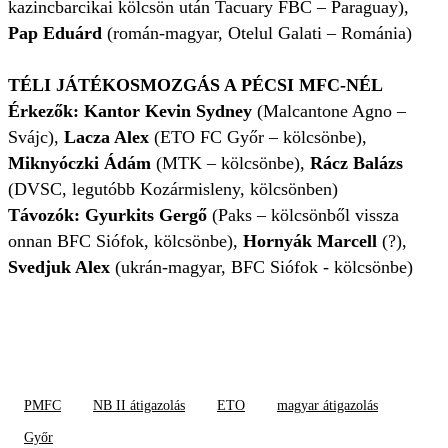
kazincbarcikai kölcsön után Tacuary FBC – Paraguay),
Pap Eduárd
(román-magyar, Otelul Galati – Románia)
TÉLI JÁTÉKOSMOZGÁS A PÉCSI MFC-NÉL
Érkezők: Kantor Kevin Sydney
(Malcantone Agno –
Svájc),
Lacza Alex
(ETO FC Győr – kölcsönbe),
Miknyóczki Ádám
(MTK – kölcsönbe),
Rácz Balázs
(DVSC, legutóbb Kozármisleny, kölcsönben)
Távozók: Gyurkits Gergő
(Paks – kölcsönből vissza
onnan BFC Siófok, kölcsönbe),
Hornyák Marcell
(?),
Svedjuk Alex
(ukrán-magyar, BFC Siófok - kölcsönbe)
PMFC
NB II átigazolás
ETO
magyar átigazolás
Győr