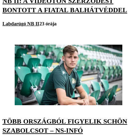
NB II: A VIDEOTON SZERZŐDÉST
BONTOTT A FIATAL BALHÁTVÉDDEL
Labdarúgó NB II
23 órája
TÖBB ORSZÁGBÓL FIGYELIK SCHÖN
SZABOLCSOT – NS-INFÓ