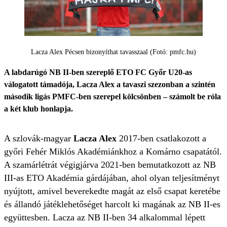
Lacza Alex Pécsen bizonyíthat tavasszaal (Fotó: pmfc.hu)
A labdarúgó NB II-ben szereplő ETO FC Győr U20-as
válogatott támadója, Lacza Alex a tavaszi szezonban a szintén
második ligás PMFC-ben szerepel kölcsönben – számolt be róla
a két klub honlapja.
A szlovák-magyar
Lacza Alex
2017-ben csatlakozott a
győri Fehér Miklós Akadémiánkhoz a Komárno csapatától.
A szamárlétrát végigjárva 2021-ben bemutatkozott az NB
III-as ETO Akadémia gárdájában, ahol olyan teljesítményt
nyújtott, amivel beverekedte magát az első csapat keretébe
és állandó játéklehetőséget harcolt ki magának az NB II-es
együttesben. Lacza az NB II-ben 34 alkalommal lépett