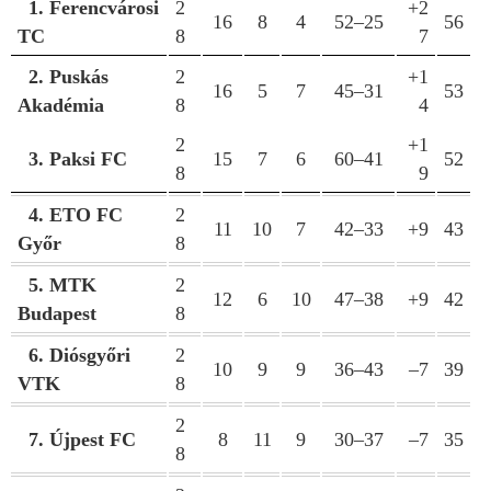
1. Ferencvárosi
2
+2
16
8
4
52–25
56
TC
8
7
2. Puskás
2
+1
16
5
7
45–31
53
Akadémia
8
4
2
+1
3. Paksi FC
15
7
6
60–41
52
8
9
4. ETO FC
2
11
10
7
42–33
+9
43
Győr
8
5. MTK
2
12
6
10
47–38
+9
42
Budapest
8
6. Diósgyőri
2
10
9
9
36–43
–7
39
VTK
8
2
7. Újpest FC
8
11
9
30–37
–7
35
8