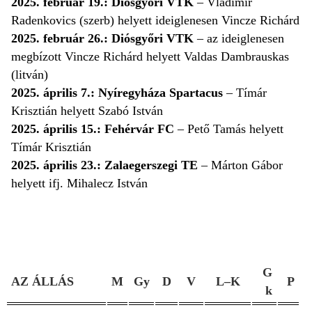
2025. február 19.: Diósgyőri VTK
– Vladimir
Radenkovics (szerb) helyett ideiglenesen Vincze Richárd
2025. február 26.: Diósgyőri VTK
– az ideiglenesen
megbízott Vincze Richárd helyett Valdas Dambrauskas
(litván)
2025. április 7.: Nyíregyháza Spartacus
– Tímár
Krisztián helyett Szabó István
2025. április 15.: Fehérvár FC
– Pető Tamás helyett
Tímár Krisztián
2025. április 23.:
Zalaegerszegi TE
– Márton Gábor
helyett ifj. Mihalecz István
G
AZ ÁLLÁS
M
Gy
D
V
L–K
P
k