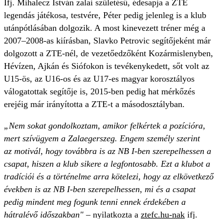
Ifj. Mihalecz István zalai születésű, édesapja a ZTE
legendás játékosa, testvére, Péter pedig jelenleg is a klub
utánpótlásában dolgozik. A most kinevezett tréner még a
2007–2008-as kiírásban, Slavko Petrovic segítőjeként már
dolgozott a ZTE-nél, de vezetőedzőként Kozármislenyben,
Hévízen, Ajkán és Siófokon is tevékenykedett, sőt volt az
U15-ös, az U16-os és az U17-es magyar korosztályos
válogatottak segítője is, 2015-ben pedig hat mérkőzés
erejéig már irányította a ZTE-t a másodosztályban.
„Nem sokat gondolkoztam, amikor felkértek a pozícióra,
mert szívügyem a Zalaegerszeg. Engem személy szerint
az motivál, hogy továbbra is az NB I-ben szerepelhessen a
csapat, hiszen a klub sikere a legfontosabb. Ezt a klubot a
tradíciói és a történelme arra kötelezi, hogy az elkövetkező
években is az NB I-ben szerepelhessen, mi és a csapat
pedig mindent meg fogunk tenni ennek érdekében a
hátralévő időszakban"
– nyilatkozta a
ztefc.hu-nak
ifj.