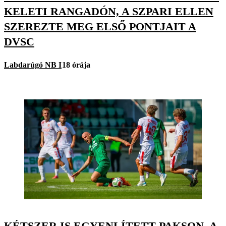
KELETI RANGADÓN, A SZPARI ELLEN
SZEREZTE MEG ELSŐ PONTJAIT A
DVSC
Labdarúgó NB I
18 órája
KÉTSZER IS EGYENLÍTETT PAKSON, A