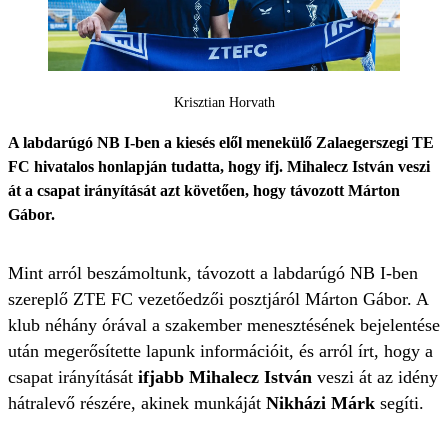
Krisztian Horvath
A labdarúgó NB I-ben a kiesés elől menekülő Zalaegerszegi TE
FC hivatalos honlapján tudatta, hogy ifj. Mihalecz István veszi
át a csapat irányítását azt követően, hogy távozott Márton
Gábor.
Mint arról beszámoltunk, távozott a labdarúgó NB I-ben
szereplő ZTE FC vezetőedzői posztjáról Márton Gábor. A
klub néhány órával a szakember menesztésének bejelentése
után megerősítette lapunk információit, és arról írt, hogy a
csapat irányítását
ifjabb Mihalecz István
veszi át az idény
hátralevő részére, akinek munkáját
Nikházi Márk
segíti.