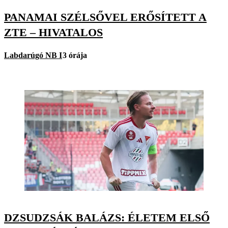
PANAMAI SZÉLSŐVEL ERŐSÍTETT A
ZTE – HIVATALOS
Labdarúgó NB I
3 órája
DZSUDZSÁK BALÁZS: ÉLETEM ELSŐ