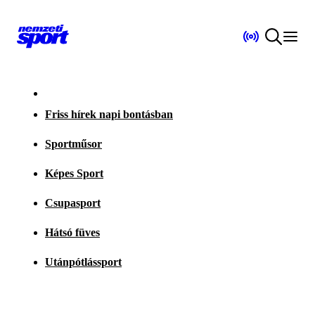
Friss hírek napi bontásban
Sportműsor
Képes Sport
Csupasport
Hátsó füves
Utánpótlássport