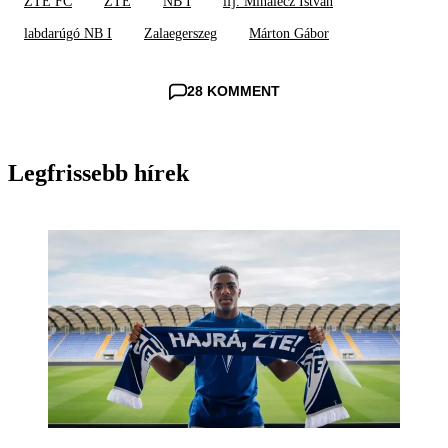
ZTE FC
ZTE
NB I
ifj. Mihalecz István
labdarúgó NB I
Zalaegerszeg
Márton Gábor
28 KOMMENT
Legfrissebb hírek