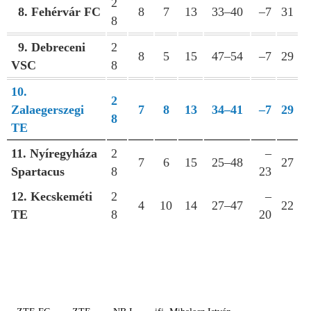
2
8. Fehérvár FC
8
7
13
33–40
–7
31
8
9. Debreceni
2
8
5
15
47–54
–7
29
VSC
8
10.
2
Zalaegerszegi
7
8
13
34–41
–7
29
8
TE
11. Nyíregyháza
2
–
7
6
15
25–48
27
Spartacus
8
23
12. Kecskeméti
2
–
4
10
14
27–47
22
TE
8
20