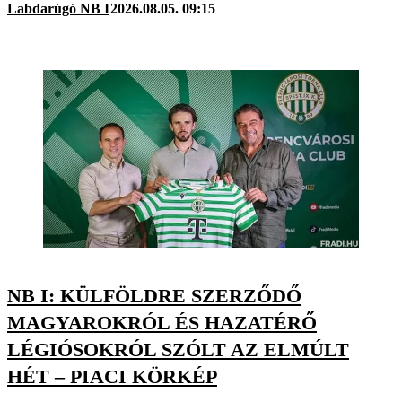
Labdarúgó NB I
2026.08.05. 09:15
NB I: KÜLFÖLDRE SZERZŐDŐ
MAGYAROKRÓL ÉS HAZATÉRŐ
LÉGIÓSOKRÓL SZÓLT AZ ELMÚLT
HÉT – PIACI KÖRKÉP