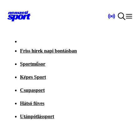
Friss hírek napi bontásban
Sportműsor
Képes Sport
Csupasport
Hátsó füves
Utánpótlássport