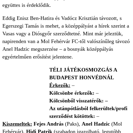
együttes is érdeklődik.
Eddig Enisz Ben-Hatira és Vadócz Krisztián távozott, s
Egerszegi Tamás is mehet, a középpályást a hírek szerint a
Vasas vagy a Diósgyőr szerződtetné. Mint már jeleztük,
napirenden van a Mol Fehérvár FC-től valószínűleg távozó
Anel Hadzic megszerzése – a bosnyák középpályás
egyértelműen erősítést jelentene.
TÉLI JÁTÉKOSMOZGÁS A
BUDAPEST HONVÉDNÁL
Érkezők:
–
Kölcsönbe érkezők:
–
Kölcsönből visszatérők:
–
Az utánpótlásból felkerültek/profi
szerződést kötöttek:
–
Kiszemeltek:
Fejes András
(Paks),
Anel Hadzic
(Mol
Fehérvár),
Hidi Patrik
(szabadon igazolható, legutóbb