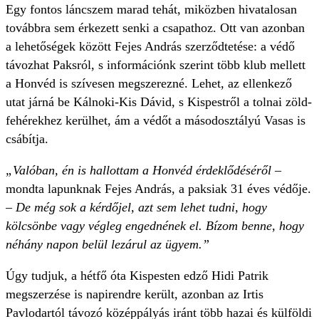
Egy fontos láncszem marad tehát, miközben hivatalosan
továbbra sem érkezett senki a csapathoz. Ott van azonban
a lehetőségek között Fejes András szerződtetése: a védő
távozhat Paksról, s információnk szerint több klub mellett
a Honvéd is szívesen megszerezné. Lehet, az ellenkező
utat járná be Kálnoki-Kis Dávid, s Kispestről a tolnai zöld-
fehérekhez kerülhet, ám a védőt a másodosztályú Vasas is
csábítja.
„Valóban, én is hallottam a Honvéd érdeklődéséről
–
mondta lapunknak Fejes András, a paksiak 31 éves védője.
–
De még sok a kérdőjel, azt sem lehet tudni, hogy
kölcsönbe vagy végleg engednének el. Bízom benne, hogy
néhány napon belül lezárul az ügyem.”
Úgy tudjuk, a hétfő óta Kispesten edző Hidi Patrik
megszerzése is napirendre került, azonban az Irtis
Pavlodartól távozó középpályás iránt több hazai és külföldi