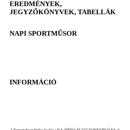
EREDMÉNYEK,
JEGYZŐKÖNYVEK, TABELLÁK
NAPI SPORTMŰSOR
INFORMÁCIÓ
A Nemzeti Sport Online kiadója a N.S. MÉDIA ÉS VAGYONKEZELŐ Kft. ©