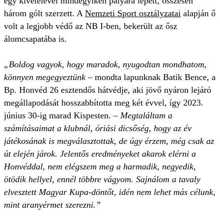
egy kivételével mindegyiken pályára lépett, összesen
három gólt szerzett. A
Nemzeti Sport osztályzatai
alapján ő
volt a legjobb védő az NB I-ben, bekerült az ősz
álomcsapatába is.
„Boldog vagyok, hogy maradok, nyugodtan mondhatom,
könnyen megegyeztünk
– mondta lapunknak Batik Bence, a
Bp. Honvéd 26 esztendős hátvédje, aki jövő nyáron lejáró
megállapodását hosszabbította meg két évvel, így 2023.
június 30-ig marad Kispesten. –
Megtaláltam a
számításaimat a klubnál, óriási dicsőség, hogy az év
játékosának is megválasztottak, de úgy érzem, még csak az
út elején járok. Jelentős eredményeket akarok elérni a
Honvéddal, nem elégszem meg a harmadik, negyedik,
ötödik hellyel, ennél többre vágyom. Sajnálom a tavaly
elvesztett Magyar Kupa-döntőt, idén nem lehet más célunk,
mint aranyérmet szerezni.”