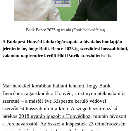
Batik Bence 2023-ig írt alá (Fotó: honvedfc.hu)
A Budapest Honvéd labdarúgócsapata a hivatalos honlapján
jelentette be, hogy Batik Bence 2023-ig szerződést hosszabbított,
valamint napirendre került Hidi Patrik szerződtetése is.
Már hetekkel korábban hallani lehetett, hogy Batik
Bencéhez ragaszkodik a Honvéd, s ezt nyomatékosítani is
szeretné – a másfél éve Kispestre kerülő védővel
szerződést hosszabbított a klub. A szegedi származású
játékos
2018 nyarán igazolt a Honvédhoz,
miután távozott
a Ferencvárostól. Az ősszel a kispestiek 23 tétmérkőzésén