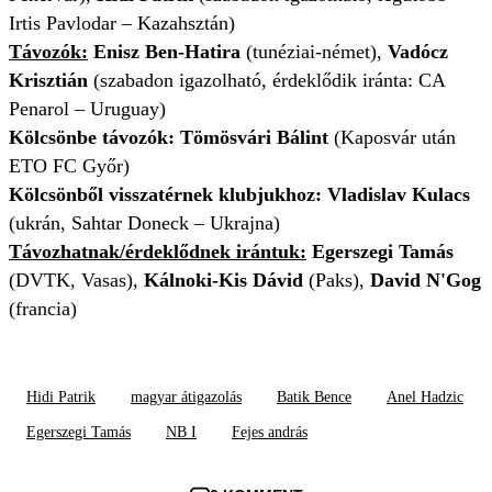
Irtis Pavlodar – Kazahsztán)
Távozók:
Enisz Ben-Hatira
(tunéziai-német),
Vadócz
Krisztián
(szabadon igazolható, érdeklődik iránta: CA
Penarol – Uruguay)
Kölcsönbe távozók:
Tömösvári Bálint
(Kaposvár után
ETO FC Győr)
Kölcsönből visszatérnek klubjukhoz: Vladislav Kulacs
(ukrán, Sahtar Doneck – Ukrajna)
Távozhatnak/
érdeklődnek irántuk
:
Egerszegi Tamás
(DVTK, Vasas),
Kálnoki-Kis Dávid
(Paks),
David N'Gog
(francia)
Hidi Patrik
magyar átigazolás
Batik Bence
Anel Hadzic
Egerszegi Tamás
NB I
Fejes andrás